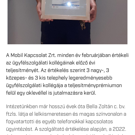
A Mobil Kapcsolat Zrt. minden év februárjában értékeli
az ügyfélszolgálati kollégáinak előző évi
teljesítményét. Az értékelés szerint 3 nagy-, 3
közepes- és 3 kis telephely legeredményesebb
ügyfélszolgálati kollégája a teljesítményprémiumon
felül egy oklevéllel is jutalmazásra kerül.
Intézetünkben már hosszú évek óta Bella Zoltán c. bv.
ftzls. látja el lelkiismeretesen és magas színvonalon a
fogvatartotti és egyéb telefonokkal kapcsolatos
ügyintézést. A szolgáltató értékelése alapján, a 2022.