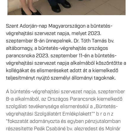
Szent Adorján-nap Magyarországon a büntetés-
végrehajtási szervezet napja, melyet 2023.
szeptember 8-án ünnepelnek. Dr. Tóth Tamás bv.
altábornagy, a büntetés-végrehajtás országos
parancsnoka 2023. szeptember 11-én a büntetés-
végrehajtási szervezet napja alkalmából köszöntötte a
kollégákat és elismeréseket adott át a kiemelkedő
teljesítményt nyújtó személyi állományi tagoknak.
A büntetés-végrehajtási szervezet napja, szeptember
8-a alkalmából, az Országos Parancsnok kiemelkedő
szolgálati tevékenysége elismeréséül a „Büntetés-
végrehajtási Szolgálatért Emlékplakett”" b r o n z
"fokozatát adományozta és egyben pénzjutalomban
részesítette Peák Csabáné bv. alezredest és Molnár