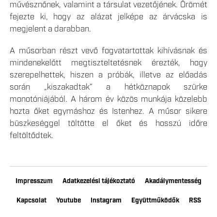
művésznőnek, valamint a társulat vezetőjének. Örömét
fejezte ki, hogy az alázat jelképe az árvácska is
megjelent a darabban.
A műsorban részt vevő fogvatartottak kihívásnak és
mindenekelőtt megtiszteltetésnek érezték, hogy
szerepelhettek, hiszen a próbák, illetve az előadás
során „kiszakadtak” a hétköznapok szürke
monotóniájából. A három év közös munkája közelebb
hozta őket egymáshoz és Istenhez. A műsor sikere
büszkeséggel töltötte el őket és hosszú időre
feltöltődtek.
Impresszum
Adatkezelési tájékoztató
Akadálymentesség
Kapcsolat
Youtube
Instagram
Együttműködők
RSS