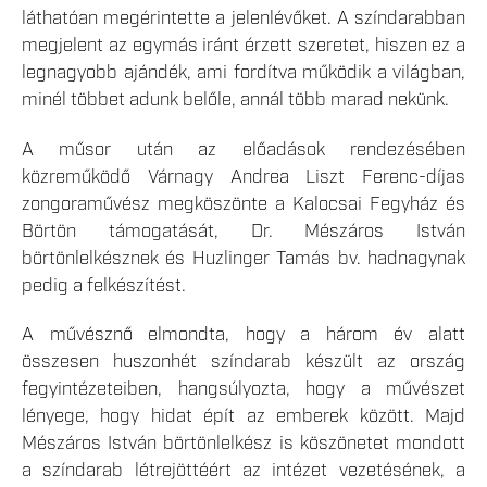
láthatóan megérintette a jelenlévőket. A színdarabban
megjelent az egymás iránt érzett szeretet, hiszen ez a
legnagyobb ajándék, ami fordítva működik a világban,
minél többet adunk belőle, annál több marad nekünk.
A műsor után az előadások rendezésében
közreműködő Várnagy Andrea Liszt Ferenc-díjas
zongoraművész megköszönte a Kalocsai Fegyház és
Börtön támogatását, Dr. Mészáros István
börtönlelkésznek és Huzlinger Tamás bv. hadnagynak
pedig a felkészítést.
A művésznő elmondta, hogy a három év alatt
összesen huszonhét színdarab készült az ország
fegyintézeteiben, hangsúlyozta, hogy a művészet
lényege, hogy hidat épít az emberek között. Majd
Mészáros István börtönlelkész is köszönetet mondott
a színdarab létrejöttéért az intézet vezetésének, a