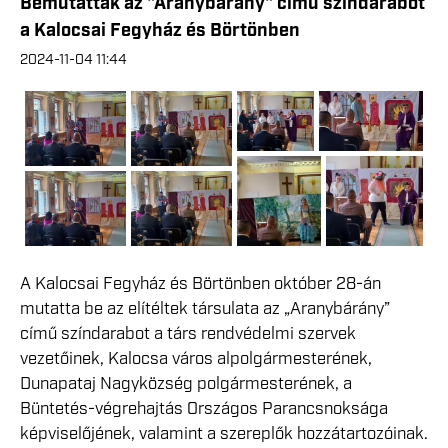
Bemutatták az "Aranybárány" című színdarabot
a Kalocsai Fegyház és Börtönben
2024-11-04 11:44
A Kalocsai Fegyház és Börtönben október 28-án
mutatta be az elítéltek társulata az „Aranybárány”
című színdarabot a társ rendvédelmi szervek
vezetőinek, Kalocsa város alpolgármesterének,
Dunapataj Nagyközség polgármesterének, a
Büntetés-végrehajtás Országos Parancsnoksága
képviselőjének, valamint a szereplők hozzátartozóinak.