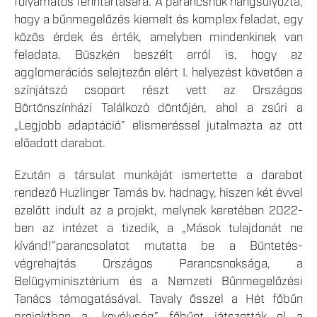
folyamatos fenntartására. A parancsnok hangsúlyozta,
hogy a bűnmegelőzés kiemelt és komplex feladat, egy
közös érdek és érték, amelyben mindenkinek van
feladata. Büszkén beszélt arról is, hogy az
agglomerációs selejtezőn elért I. helyezést követően a
színjátszó csoport részt vett az Országos
Börtönszínházi Találkozó döntőjén, ahol a zsűri a
„Legjobb adaptáció” elismeréssel jutalmazta az ott
előadott darabot.
Ezután a társulat munkáját ismertette a darabot
rendező Huzlinger Tamás bv. hadnagy, hiszen két évvel
ezelőtt indult az a projekt, melynek keretében 2022-
ben az intézet a tizedik, a „Mások tulajdonát ne
kívánd!”parancsolatot mutatta be a Büntetés-
végrehajtás Országos Parancsnoksága, a
Belügyminisztérium és a Nemzeti Bűnmegelőzési
Tanács támogatásával. Tavaly ősszel a Hét főbűn