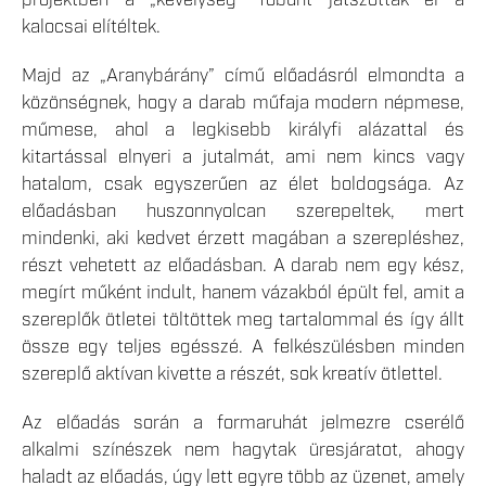
projektben a „kevélység” főbűnt játszották el a
kalocsai elítéltek.
Majd az „Aranybárány” című előadásról elmondta a
közönségnek, hogy a darab műfaja modern népmese,
műmese, ahol a legkisebb királyfi alázattal és
kitartással elnyeri a jutalmát, ami nem kincs vagy
hatalom, csak egyszerűen az élet boldogsága. Az
előadásban huszonnyolcan szerepeltek, mert
mindenki, aki kedvet érzett magában a szerepléshez,
részt vehetett az előadásban. A darab nem egy kész,
megírt műként indult, hanem vázakból épült fel, amit a
szereplők ötletei töltöttek meg tartalommal és így állt
össze egy teljes egésszé. A felkészülésben minden
szereplő aktívan kivette a részét, sok kreatív ötlettel.
Az előadás során a formaruhát jelmezre cserélő
alkalmi színészek nem hagytak üresjáratot, ahogy
haladt az előadás, úgy lett egyre több az üzenet, amely