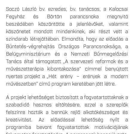
Soczó László bv. ezredes, bv. tanácsos, a Kalocsai
Fegyház és Börtön parancsnoka megnyitó
beszédében köszöntötte a jelenlévőket, valamint
köszönetet mondott mindenkinek, aki részt vett a
színdarab létrejöttében. Elmondta, hogy az előadás a
Büntetés-végrehajtás Országos Parancsnoksága, a
Belügyminisztérium és a Nemzeti Bűnmegelőzési
Tanács által támogatott „A szervezeti reformok és a
művészetterápia kibontakozása” címmel benyújtott
nyertes projekt a „Hét erény – erények a modern
művészetben” című program keretében jött létre.
A projekt lehetőséget biztosított a fogvatartottaknak a
szabadidő hasznos eltöltésére, ezzel a szereplők
felszínre hozták a bennük rejlő alkotókészséget és
kreativitást. Az előadással lehetőség nyílt a
programba bevont fogvatartottak motivációjának