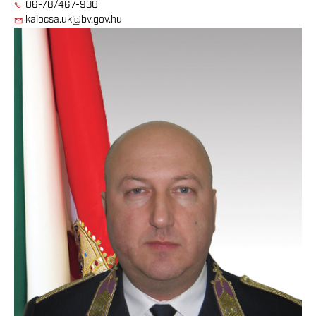
06-78/467-930
kalocsa.uk@bv.gov.hu