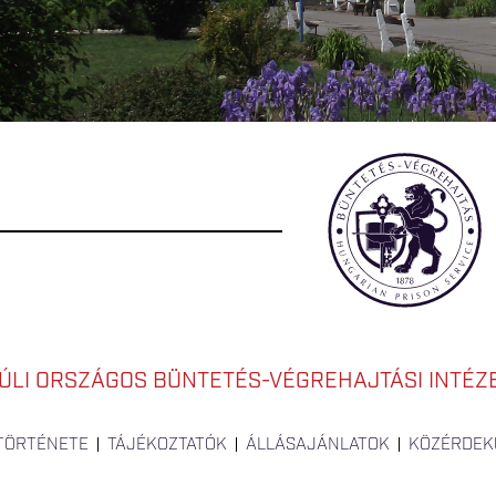
LI ORSZÁGOS BÜNTETÉS-VÉGREHAJTÁSI INTÉZ
 TÖRTÉNETE
TÁJÉKOZTATÓK
ÁLLÁSAJÁNLATOK
KÖZÉRDEK