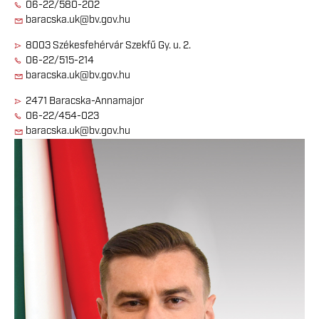
06-22/580-202
baracska.uk@bv.gov.hu
8003 Székesfehérvár Szekfű Gy. u. 2.
06-22/515-214
baracska.uk@bv.gov.hu
2471 Baracska-Annamajor
06-22/454-023
baracska.uk@bv.gov.hu