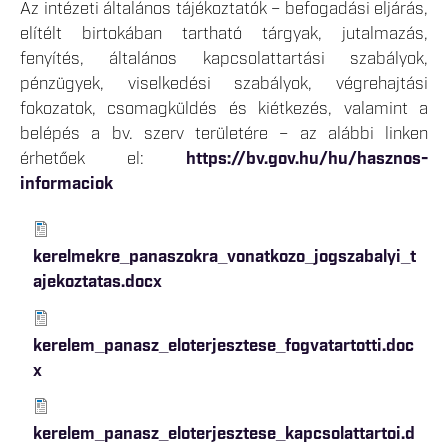
Az intézeti általános tájékoztatók – befogadási eljárás,
elítélt birtokában tartható tárgyak, jutalmazás,
fenyítés, általános kapcsolattartási szabályok,
pénzügyek, viselkedési szabályok, végrehajtási
fokozatok, csomagküldés és kiétkezés, valamint a
belépés a bv. szerv területére – az alábbi linken
érhetőek el:
https://bv.gov.hu/hu/hasznos-
informaciok
kerelmekre_panaszokra_vonatkozo_jogszabalyi_t
ajekoztatas.docx
kerelem_panasz_eloterjesztese_fogvatartotti.doc
x
kerelem_panasz_eloterjesztese_kapcsolattartoi.d