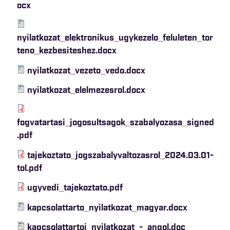
ocx
nyilatkozat_elektronikus_ugykezelo_feluleten_tor
teno_kezbesiteshez.docx
nyilatkozat_vezeto_vedo.docx
nyilatkozat_elelmezesrol.docx
fogvatartasi_jogosultsagok_szabalyozasa_signed
.pdf
tajekoztato_jogszabalyvaltozasrol_2024.03.01-
tol.pdf
ugyvedi_tajekoztato.pdf
kapcsolattarto_nyilatkozat_magyar.docx
kapcsolattartoi_nyilatkozat_-_angol.doc