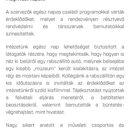
A szervezők egész napos családi programokkal várták
érdeklődőket, melyet a rendezvényen résztvevő
rendvédelmi és társszervek bemutatóikkal
színesítettek.
Intézetünk egész nap lehetőséget biztosított a
látogatók részére, hogy megtekintsék, hogy hogyan is
néz ki belülről egy rabszállító autó, melynek belsejébe
egy kisebb „múzeum” került kialakításra, az intézet
régi és mostani képeiből. Kollégáink a rabszállítón egy
kis időutazásra is invitálták az érdeklődőket az
intézetünkről szóló kisfilmmel. Tájékoztatást nyújtottak
a felvételi eljárás menetéről, a betöltetlen
beosztásokról, valamint bemutatták a büntetés-
végrehajtást, mint hivatást.
Nagy sikert aratott a műveleti csoportos és