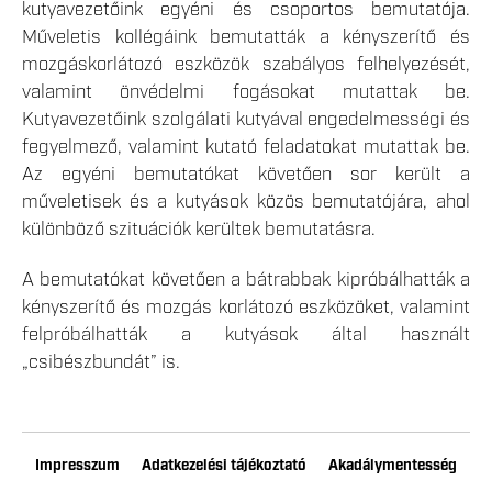
kutyavezetőink egyéni és csoportos bemutatója.
Műveletis kollégáink bemutatták a kényszerítő és
mozgáskorlátozó eszközök szabályos felhelyezését,
valamint önvédelmi fogásokat mutattak be.
Kutyavezetőink szolgálati kutyával engedelmességi és
fegyelmező, valamint kutató feladatokat mutattak be.
Az egyéni bemutatókat követően sor került a
műveletisek és a kutyások közös bemutatójára, ahol
különböző szituációk kerültek bemutatásra.
A bemutatókat követően a bátrabbak kipróbálhatták a
kényszerítő és mozgás korlátozó eszközöket, valamint
felpróbálhatták a kutyások által használt
„csibészbundát” is.
Impresszum
Adatkezelési tájékoztató
Akadálymentesség