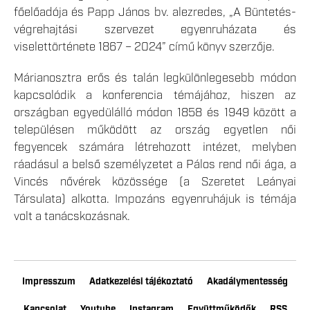
főelőadója és Papp János bv. alezredes, „A Büntetés-
végrehajtási szervezet egyenruházata és
viselettörténete 1867 – 2024” című könyv szerzője.
Márianosztra erős és talán legkülönlegesebb módon
kapcsolódik a konferencia témájához, hiszen az
országban egyedülálló módon 1858 és 1949 között a
településen működött az ország egyetlen női
fegyencek számára létrehozott intézet, melyben
ráadásul a belső személyzetet a Pálos rend női ága, a
Vincés nővérek közössége (a Szeretet Leányai
Társulata) alkotta. Impozáns egyenruhájuk is témája
volt a tanácskozásnak.
Impresszum
Adatkezelési tájékoztató
Akadálymentesség
Kapcsolat
Youtube
Instagram
Együttműködők
RSS