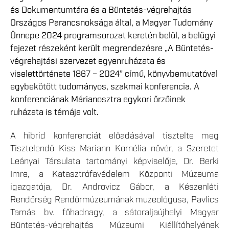
és Dokumentumtára és a Büntetés-végrehajtás
Országos Parancsnoksága által, a Magyar Tudomány
Ünnepe 2024 programsorozat keretén belül, a belügyi
fejezet részeként került megrendezésre „A Büntetés-
végrehajtási szervezet egyenruházata és
viselettörténete 1867 – 2024” című, könyvbemutatóval
egybekötött tudományos, szakmai konferencia. A
konferenciának Márianosztra egykori őrzőinek
ruházata is témája volt.
A hibrid konferenciát előadásával tisztelte meg
Tisztelendő Kiss Mariann Kornélia nővér, a Szeretet
Leányai Társulata tartományi képviselője, Dr. Berki
Imre, a Katasztrófavédelem Központi Múzeuma
igazgatója, Dr. Androvicz Gábor, a Készenléti
Rendőrség Rendőrmúzeumának muzeológusa, Pavlics
Tamás bv. főhadnagy, a sátoraljaújhelyi Magyar
Büntetés-végrehajtás Múzeumi Kiállítóhelyének