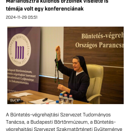
Márianosztra különös őrzőinek viselete is
témája volt egy konferenciának
2024-11-29 05:51
A Büntetés-végrehajtási Szervezet Tudományos
Tanácsa, a Budapesti Börtönmúzeum, a Büntetés-
végrehajtási Szervezet Szakmatörténeti Gyűjteménye