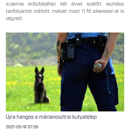
szakmai erősítéséhez két évvel ezelőtt asztalos
tanfolyamot indított, melyet most 11 fő sikeresen el is
végzett.
Újra hangos a márianosztrai kutyatelep
2021-05-16 07:26