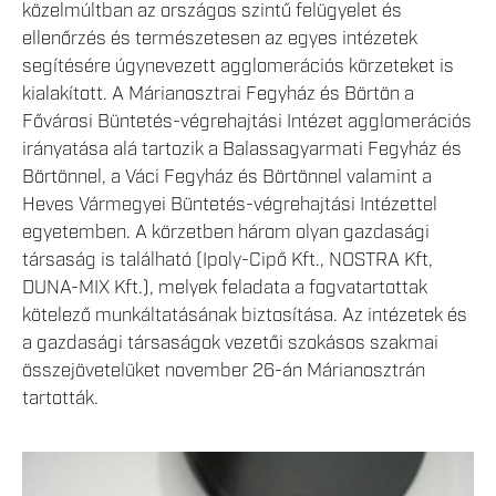
közelmúltban az országos szintű felügyelet és
ellenőrzés és természetesen az egyes intézetek
segítésére úgynevezett agglomerációs körzeteket is
kialakított. A Márianosztrai Fegyház és Börtön a
Fővárosi Büntetés-végrehajtási Intézet agglomerációs
irányatása alá tartozik a Balassagyarmati Fegyház és
Börtönnel, a Váci Fegyház és Börtönnel valamint a
Heves Vármegyei Büntetés-végrehajtási Intézettel
egyetemben. A körzetben három olyan gazdasági
társaság is található (Ipoly-Cipő Kft., NOSTRA Kft,
DUNA-MIX Kft.), melyek feladata a fogvatartottak
kötelező munkáltatásának biztosítása. Az intézetek és
a gazdasági társaságok vezetői szokásos szakmai
összejövetelüket november 26-án Márianosztrán
tartották.