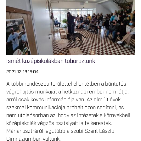
Ismét középiskolákban toboroztunk
2021-12-13 15:04
A többi rendészeti területtel ellentétben a büntetés-
végrehajtás munkáját a hétköznapi ember nem látja,
arról csak kevés információja van. Az elmúlt évek
szakmai kommunikációja próbált ezen segíteni, és
nem utolsósorban az, hogy az intézetek a környékbeli
középiskolák végzős osztályait is felkeresték.
Márianosztráról legutóbb a szobi Szent László
Gimnáziumban voltunk.