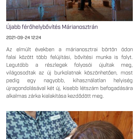
Újabb férőhelybővítés Márianosztrán
2021-09-24 12:24
Az elmúlt években a márianosztrai börtön ódon
falai között több felújítási, bővítési munka is folyt.
Legutóbb a részlegek folyosói újultak meg,
világosodtak az új burkolatnak köszönhetően, most
pedig egy nagyobb, kihasználatlan helyiség
újragondolásával két új, kisebb létszám befogadására
alkalmas zárka kialakítása kezdődött meg.