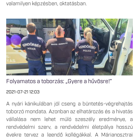
valamilyen képzésben, oktatásban.
Folyamatos a toborzás: „Gyere a hűvösre!”
2021-07-21 12:03
A nyári kánikulában jól cseng a büntetés-végrehajtás
toborzó mondata. Azonban az elhatározás és a hivatás
vállalása nem lehet múló szeszély eredménye, a
rendvédelmi szerv, a rendvédelmi életpálya hosszú
évekre tervez a leendő kollégákkal. A Márianosztrai