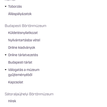
Toborzás
Álláspályázatok
Budapesti Börtönmúzeum
Küldetésnyilatkozat
Nyilvántartásba vétel
Online kiadványok
Online tárlatvezetés
Budapesti tárlat
Válogatás a múzeum
gyűjteményéből
Kapcsolat
Sátoraljaújhelyi Börtönmúzeum
Hírek