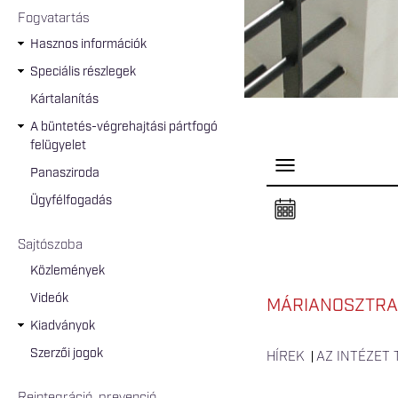
Fogvatartás
Hasznos információk
Speciális részlegek
Kártalanítás
A büntetés-végrehajtási pártfogó
felügyelet
P
Panasziroda
a
n
Ügyfélfogadás
e
l
n
Sajtószoba
y
i
Közlemények
t
á
Videók
s
MÁRIANOSZTRA
a
Kiadványok
Szerzői jogok
HÍREK
AZ INTÉZET