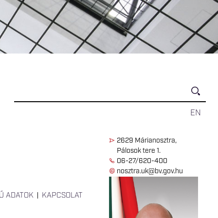
EN
2629 Márianosztra,
Pálosok tere 1.
06-27/620-400
nosztra.uk@bv.gov.hu
Ű ADATOK
KAPCSOLAT