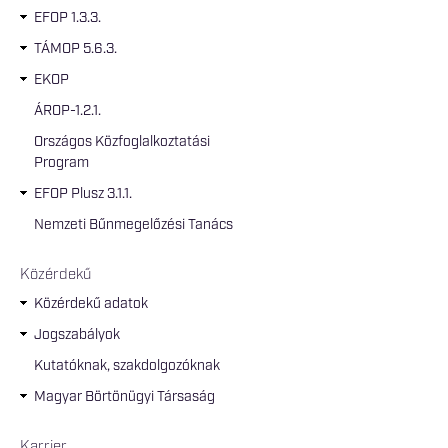
EFOP 1.3.3.
TÁMOP 5.6.3.
EKOP
ÁROP-1.2.1.
Országos Közfoglalkoztatási
Program
EFOP Plusz 3.1.1.
Nemzeti Bűnmegelőzési Tanács
Közérdekű
Közérdekű adatok
Jogszabályok
Kutatóknak, szakdolgozóknak
Magyar Börtönügyi Társaság
Karrier