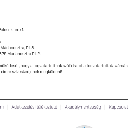
álosok tere 1.
u
 Márianosztra, Pf. 3.
2629 Márianosztra Pf. 2.
űködését, hogy a fogvatartottnak szóló iratot a fogvatartottak számár
k címre szíveskedjenek megküldeni!
um
Adatkezelési tájékoztató
Akadálymentesség
Kapcsola