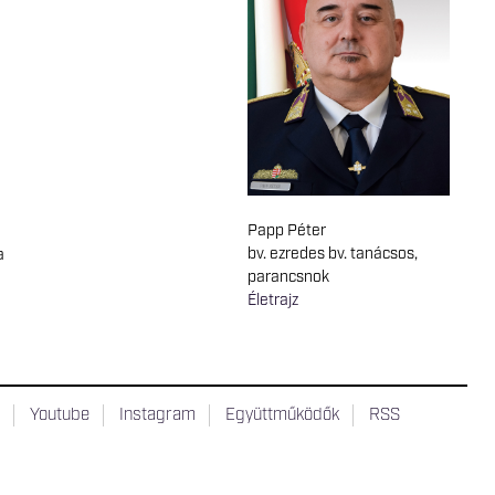
Papp Péter
bv. ezredes bv. tanácsos,
a
parancsnok
Életrajz
t
Youtube
Instagram
Együttműködők
RSS