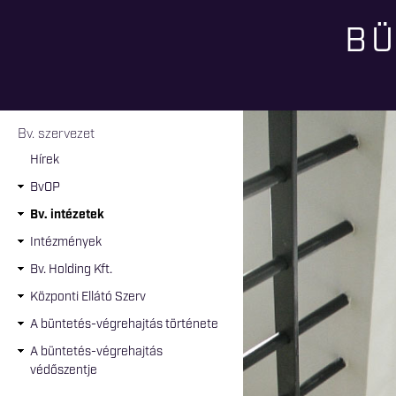
BÜ
Jelenlegi hely
Bv. szervezet
Hírek
BvOP
Bv. intézetek
Intézmények
Bv. Holding Kft.
Központi Ellátó Szerv
A büntetés-végrehajtás története
A büntetés-végrehajtás
védőszentje