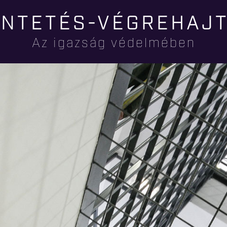
Ugrás a
NTETÉS-VÉGREHAJ
tartalomra
Az igazság védelmében