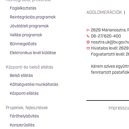
Reintegráció, prevenció
Foglalkoztatás
AGGLOMERÁCIÓK
Reintegrációs programok
Jóvátételi programok
2629 Márianosztra, P
Vallási programok
06-27/620-400
nosztra.uk@bv.gov.h
Bűnmegelőzés
Hivatalos levél: 2629
Elektronikus levél küldése
Fogvatartotti levél: 
Kérem szíves együttm
Központi és belső ellátás
fenntartott postafió
Belső ellátás
Költségvetési munkáltatás
Központi ellátás
Projektek, fejlesztések
Impressz
Férőhelybővítés
Korszerűsítés