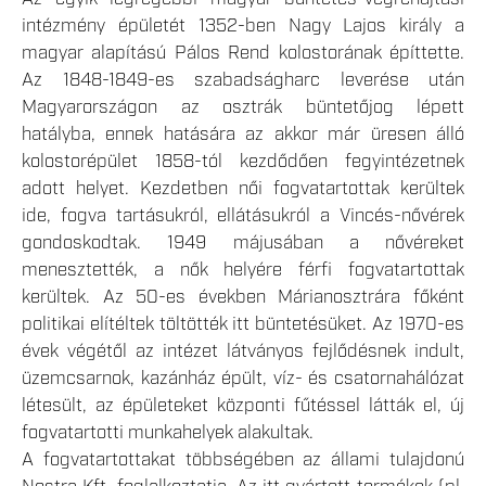
intézmény épületét 1352-ben Nagy Lajos király a
magyar alapítású Pálos Rend kolostorának építtette.
Az 1848-1849-es szabadságharc leverése után
Magyarországon az osztrák büntetőjog lépett
hatályba, ennek hatására az akkor már üresen álló
kolostorépület 1858-tól kezdődően fegyintézetnek
adott helyet. Kezdetben női fogvatartottak kerültek
ide, fogva tartásukról, ellátásukról a Vincés-nővérek
gondoskodtak. 1949 májusában a nővéreket
menesztették, a nők helyére férfi fogvatartottak
kerültek. Az 50-es években Márianosztrára főként
politikai elítéltek töltötték itt büntetésüket. Az 1970-es
évek végétől az intézet látványos fejlődésnek indult,
üzemcsarnok, kazánház épült, víz- és csatornahálózat
létesült, az épületeket központi fűtéssel látták el, új
fogvatartotti munkahelyek alakultak.
A fogvatartottakat többségében az állami tulajdonú