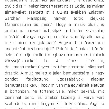
irodákban a sötét kor jelmondata: „Ne csak őrizd,
gyűlöld is!”? Mikor koncertezett itt az Edda, és milyen
élményeket szerzett itt a 80-as években Zalatnay
Sarolta? Manapság hányan töltik idejüket
Márianosztrán és miért? Hogy a másik oldalt is
említsem, hányan biztosítják a börtön zavartalan
működését vagy hogy mit csinál a személyi állomány,
mikor nincs szolgálatban? Hogyan tölti összetartó
csapatként szabadidejét? Példát találunk a börtön
szigorú rendje mellett megbúvó humorra és találunk
könyvajánlásokat is. A képes leírásokat,
dokumentumokat ügyes kezű fogvatartottak alkotásai
díszítik. A múlt mellett a jelen bemutatására is nagy
gondot fordítottunk. Jogszabályok alapján
bemutatásra kerül, hogy milyen ma egy elítélt életútja
a börtönben. Mi történik vele, mikor bekerül, mit
csinálhat bent, és amikor közeleg a várva várt
szabadulás, mire, hogyan kell felkészülnie. Végül a