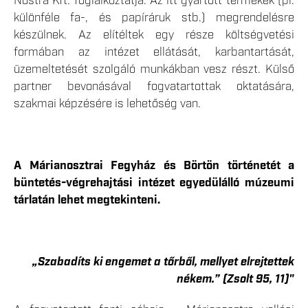
Nostra Kft. foglalkoztatja. Az itt gyártott termékek (pl.
különféle fa-, és papíráruk stb.) megrendelésre
készülnek. Az elítéltek egy része költségvetési
formában az intézet ellátását, karbantartását,
üzemeltetését szolgáló munkákban vesz részt. Külső
partner bevonásával fogvatartottak oktatására,
szakmai képzésére is lehetőség van.
A Márianosztrai Fegyház és Börtön történetét a
büntetés-végrehajtási intézet egyedülálló múzeumi
tárlatán lehet megtekinteni.
„Szabadíts ki engemet a tőrből, mellyet elrejtettek
nékem.” (Zsolt 95, 11)"