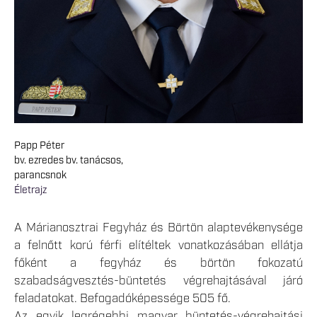
Papp Péter
bv. ezredes bv. tanácsos,
parancsnok
Életrajz
A Márianosztrai Fegyház és Börtön alaptevékenysége
a felnőtt korú férfi elítéltek vonatkozásában ellátja
főként a fegyház és börtön fokozatú
szabadságvesztés-büntetés végrehajtásával járó
feladatokat. Befogadóképessége 505 fő.
Az egyik legrégebbi magyar büntetés-végrehajtási