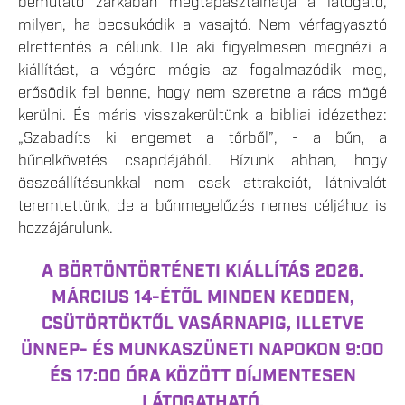
bemutató zárkában megtapasztalhatja a látogató,
milyen, ha becsukódik a vasajtó. Nem vérfagyasztó
elrettentés a célunk. De aki figyelmesen megnézi a
kiállítást, a végére mégis az fogalmazódik meg,
erősödik fel benne, hogy nem szeretne a rács mögé
kerülni. És máris visszakerültünk a bibliai idézethez:
„Szabadíts ki engemet a tőrből”, - a bűn, a
bűnelkövetés csapdájából. Bízunk abban, hogy
összeállításunkkal nem csak attrakciót, látnivalót
teremtettünk, de a bűnmegelőzés nemes céljához is
hozzájárulunk.
A BÖRTÖNTÖRTÉNETI KIÁLLÍTÁS 2026.
MÁRCIUS 14-ÉTŐL
MINDEN KEDDEN,
CSÜTÖRTÖKTŐL VASÁRNAPIG, ILLETVE
ÜNNEP- ÉS MUNKASZÜNETI NAPOKON 9:00
ÉS 17:00 ÓRA KÖZÖTT DÍJMENTESEN
LÁTOGATHATÓ.