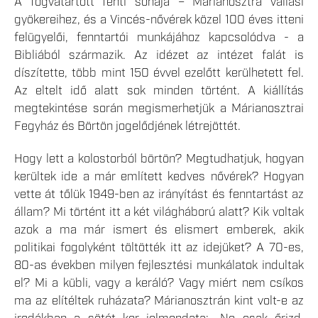
A fogvatartott fenti sóhaja – Márianosztra vallási
gyökereihez, és a Vincés-nővérek közel 100 éves itteni
felügyelői, fenntartói munkájához kapcsolódva - a
Bibliából származik. Az idézet az intézet falát is
díszítette, több mint 150 évvel ezelőtt kerülhetett fel.
Az eltelt idő alatt sok minden történt. A kiállítás
megtekintése során megismerhetjük a Márianosztrai
Fegyház és Börtön jogelődjének létrejöttét.
Hogy lett a kolostorból börtön? Megtudhatjuk, hogyan
kerültek ide a már említett kedves nővérek? Hogyan
vette át tőlük 1949-ben az irányítást és fenntartást az
állam? Mi történt itt a két világháború alatt? Kik voltak
azok a ma már ismert és elismert emberek, akik
politikai fogolyként töltötték itt az idejüket? A 70-es,
80-as években milyen fejlesztési munkálatok indultak
el? Mi a kübli, vagy a keráló? Vagy miért nem csíkos
ma az elítéltek ruházata? Márianosztrán kint volt-e az