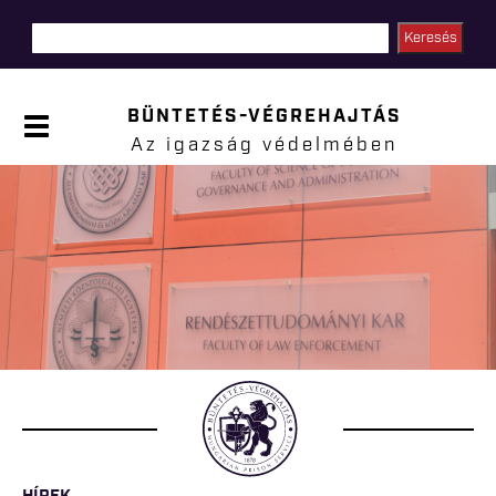
Ugrás a
tartalomra
BÜNTETÉS-VÉGREHAJTÁS
P
a
Az igazság védelmében
n
e
l
Jelenlegi hely
n
y
i
t
á
s
a