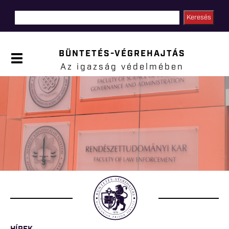
Ugrás a
tartalomra
BÜNTETÉS-VÉGREHAJTÁS
P
a
Az igazság védelmében
n
e
l
Jelenlegi hely
n
y
i
t
á
s
a