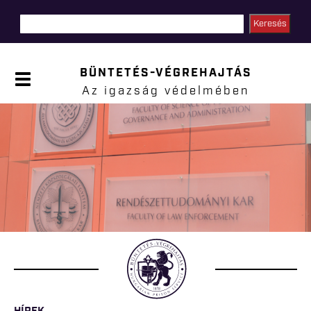
Ugrás a
tartalomra
BÜNTETÉS-VÉGREHAJTÁS
P
a
Az igazság védelmében
n
e
l
Jelenlegi hely
n
y
i
t
á
s
a