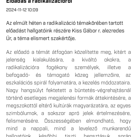
Előadás a radikalizációról
2024-11-12 10:09
Az elmúlt héten a radikalizáció témakörében tartott
előadást hallgatóink részére Kiss Gábor r. alezredes
Úr, a téma elismert szakértője.
Az előadó a témát átfogóan közelítette meg, kitért a
jelenség kialakulására, a kiváltó okokra, a
radikalizációra fogékony személyek, illetve a
befogadó- és támogató közeg jellemzőire, az
eszkalációs spirál folyamatára, a kezelés módozataira.
Nagy hangsúlyt fektetett a büntetés-végrehajtásnál
történő esetleges megjelenési formák áttekintésére, a
megszokottól eltérő kultúrák magyarázatára, az egyes
szimbólumok, a sokszor apró jelek értelmezésére,
felismerésére. Összességében elmondható, hogy
mind a nappali, mind a levelező munkarendű
hallgatóink későbbi tiszti beosztásuk során