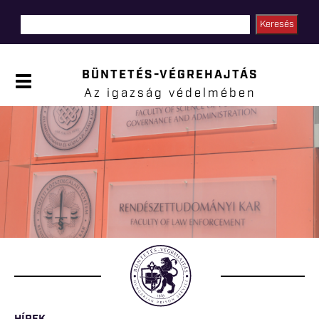
Ugrás a
tartalomra
BÜNTETÉS-VÉGREHAJTÁS
P
a
Az igazság védelmében
n
e
l
Jelenlegi hely
n
y
i
t
á
s
a