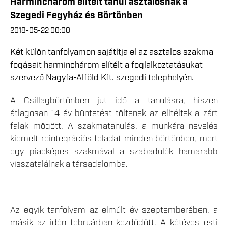
Harminchárom elítélt tanul asztalosnak a
Szegedi Fegyház és Börtönben
2018-05-22 00:00
Két külön tanfolyamon sajátítja el az asztalos szakma
fogásait harminchárom elítélt a foglalkoztatásukat
szervező Nagyfa-Alföld Kft. szegedi telephelyén.
A Csillagbörtönben jut idő a tanulásra, hiszen
átlagosan 14 év büntetést töltenek az elítéltek a zárt
falak mögött. A szakmatanulás, a munkára nevelés
kiemelt reintegrációs feladat minden börtönben, mert
egy piacképes szakmával a szabadulók hamarabb
visszatalálnak a társadalomba.
Az egyik tanfolyam az elmúlt év szeptemberében, a
másik az idén februárban kezdődött. A kétéves esti