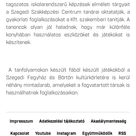
tagozatos iskolarendszerű képzések elméleti tárgyait
a Szegedi Szakképzési Centrum tanárai oktatatják, a
gyakorlati foglalkozásokat a Kft. szakemberi tanítják. A
tanoncok olyan jól haladnak, hogy már különféle
konyhában használatos eszközöket és játékokat is
készítenek.
A tanfolyamokon készült fából készült játékokból a
Szegedi Fegyház és Börtön kultúrkörletére is kerül
néhány mintadarab, amelyeket a fogvatartott társak is
használhatnak foglalkozásaikon.
Impresszum
Adatkezelési tájékoztató
Akadálymentesség
Kapcsolat
Youtube
Instagram
Együttműködők
RSS