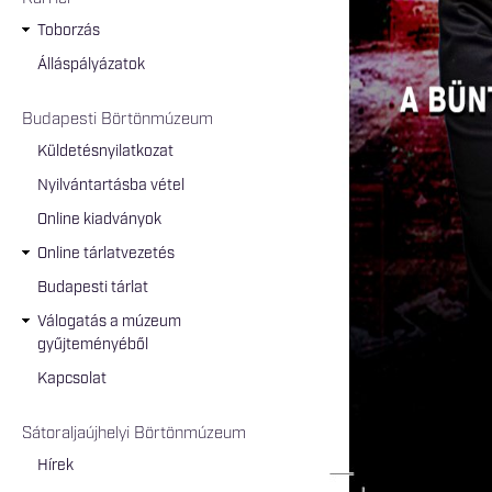
Toborzás
Álláspályázatok
Budapesti Börtönmúzeum
Küldetésnyilatkozat
Nyilvántartásba vétel
Online kiadványok
Online tárlatvezetés
Budapesti tárlat
Válogatás a múzeum
gyűjteményéből
Kapcsolat
Sátoraljaújhelyi Börtönmúzeum
Hírek