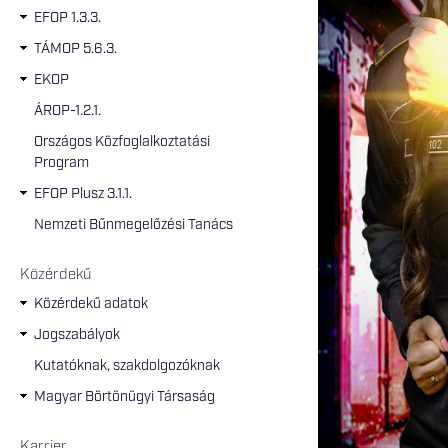
EFOP 1.3.3.
TÁMOP 5.6.3.
EKOP
ÁROP-1.2.1.
Országos Közfoglalkoztatási
Program
EFOP Plusz 3.1.1.
Nemzeti Bűnmegelőzési Tanács
Közérdekű
Közérdekű adatok
Jogszabályok
Kutatóknak, szakdolgozóknak
Magyar Börtönügyi Társaság
Karrier