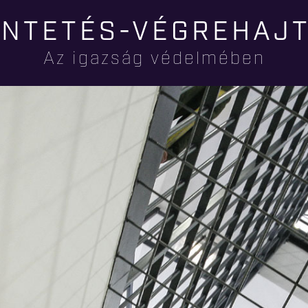
Ugrás a
NTETÉS-VÉGREHAJ
tartalomra
Az igazság védelmében