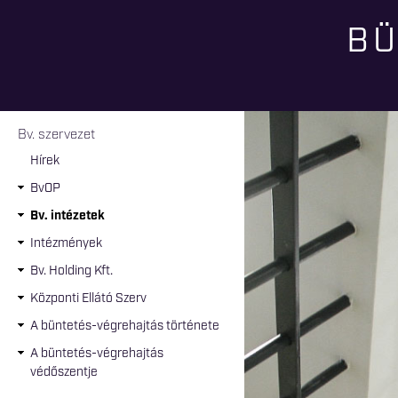
BÜ
Jelenlegi hely
Bv. szervezet
Hírek
BvOP
Bv. intézetek
Intézmények
Bv. Holding Kft.
Központi Ellátó Szerv
A büntetés-végrehajtás története
A büntetés-végrehajtás
védőszentje