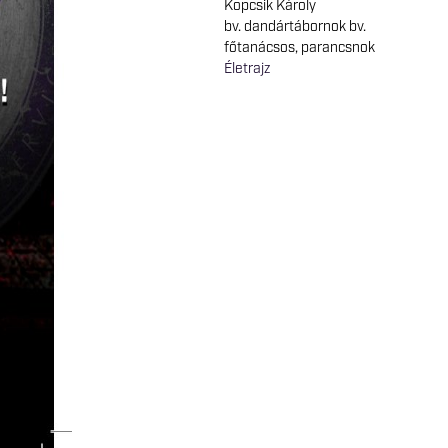
Kopcsik Károly
bv. dandártábornok bv.
főtanácsos, parancsnok
Életrajz