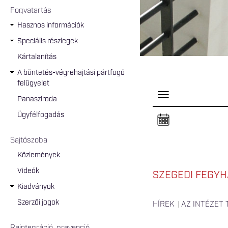
Fogvatartás
Hasznos információk
Speciális részlegek
Kártalanítás
A büntetés-végrehajtási pártfogó
felügyelet
P
Panasziroda
a
n
Ügyfélfogadás
e
l
n
Sajtószoba
y
i
Közlemények
t
á
Videók
s
SZEGEDI FEGYH
a
Kiadványok
Szerzői jogok
HÍREK
AZ INTÉZET