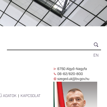
EN
6750 Algyő-Nagyfa
06-62/620-800
szeged.uk@bv.gov.hu
Ű ADATOK
KAPCSOLAT