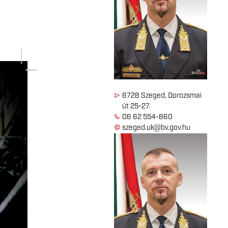
6728 Szeged, Dorozsmai
út 25-27.
06 62 554-860
szeged.uk@bv.gov.hu