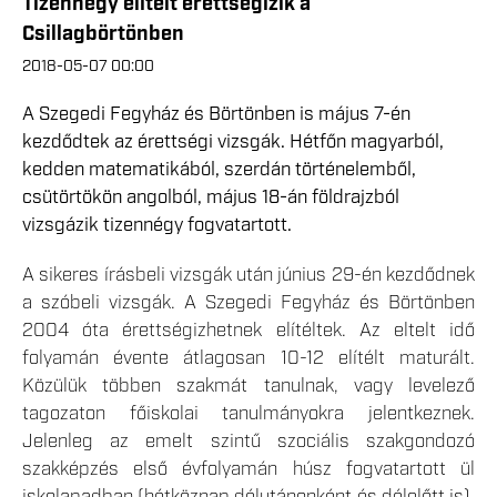
Tizennégy elítélt érettségizik a
Csillagbörtönben
2018-05-07 00:00
A Szegedi Fegyház és Börtönben is május 7-én
kezdődtek az érettségi vizsgák. Hétfőn magyarból,
kedden matematikából, szerdán történelemből,
csütörtökön angolból, május 18-án földrajzból
vizsgázik tizennégy fogvatartott.
A sikeres írásbeli vizsgák után június 29-én kezdődnek
a szóbeli vizsgák. A Szegedi Fegyház és Börtönben
2004 óta érettségizhetnek elítéltek. Az eltelt idő
folyamán évente átlagosan 10-12 elítélt maturált.
Közülük többen szakmát tanulnak, vagy levelező
tagozaton főiskolai tanulmányokra jelentkeznek.
Jelenleg az emelt szintű szociális szakgondozó
szakképzés első évfolyamán húsz fogvatartott ül