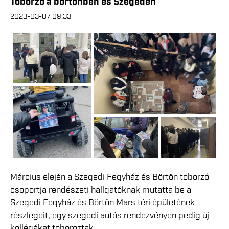
Toborzó a börtönben és Szegeden
2023-03-07 09:33
Március elején a Szegedi Fegyház és Börtön toborzó
csoportja rendészeti hallgatóknak mutatta be a
Szegedi Fegyház és Börtön Mars téri épületének
részlegeit, egy szegedi autós rendezvényen pedig új
kollégákat toboroztak.