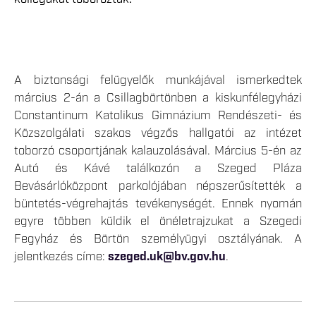
A biztonsági felügyelők munkájával ismerkedtek
március 2-án a Csillagbörtönben a kiskunfélegyházi
Constantinum Katolikus Gimnázium Rendészeti- és
Közszolgálati szakos végzős hallgatói az intézet
toborzó csoportjának kalauzolásával. Március 5-én az
Autó és Kávé találkozón a Szeged Pláza
Bevásárlóközpont parkolójában népszerűsítették a
büntetés-végrehajtás tevékenységét. Ennek nyomán
egyre többen küldik el önéletrajzukat a Szegedi
Fegyház és Börtön személyügyi osztályának. A
jelentkezés címe:
szeged.uk@bv.gov.hu
.