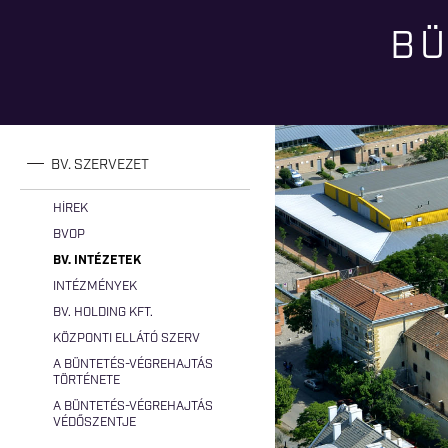
BÜ
Jelenlegi hely
BV. SZERVEZET
HÍREK
BVOP
BV. INTÉZETEK
INTÉZMÉNYEK
BV. HOLDING KFT.
KÖZPONTI ELLÁTÓ SZERV
A BÜNTETÉS-VÉGREHAJTÁS
TÖRTÉNETE
A BÜNTETÉS-VÉGREHAJTÁS
VÉDŐSZENTJE