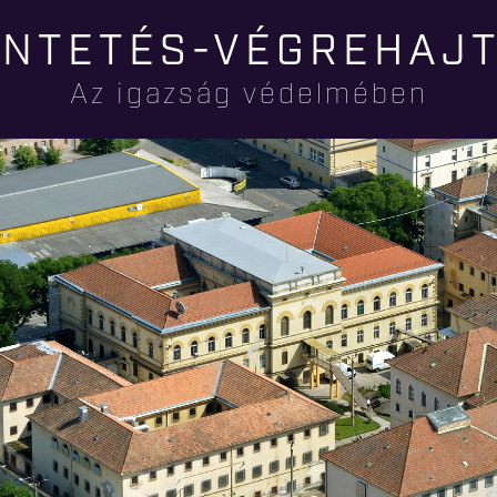
Ugrás a
NTETÉS-VÉGREHAJ
tartalomra
Az igazság védelmében