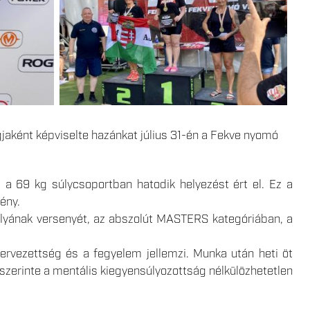
jaként képviselte hazánkat július 31-én a Fekve nyomó
a 69 kg súlycsoportban hatodik helyezést ért el. Ez a
ény.
lyának versenyét, az abszolút MASTERS kategóriában, a
ervezettség és a fegyelem jellemzi. Munka után heti öt
szerinte a mentális kiegyensúlyozottság nélkülözhetetlen