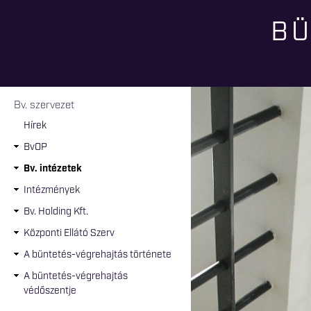
BÜ
Jelenlegi hely
Bv. szervezet
Hírek
BvOP
Bv. intézetek
Intézmények
Bv. Holding Kft.
Központi Ellátó Szerv
A büntetés-végrehajtás története
A büntetés-végrehajtás
védőszentje