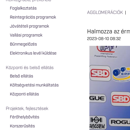
Reintegráció, prevenció
Foglalkoztatás
AGGLOMERÁCIÓK
Reintegrációs programok
Jóvátételi programok
Halmozza az érm
Vallási programok
2023-08-10 08:32
Bűnmegelőzés
Elektronikus levél küldése
Központi és belső ellátás
Belső ellátás
Költségvetési munkáltatás
Központi ellátás
Projektek, fejlesztések
Férőhelybővítés
Korszerűsítés