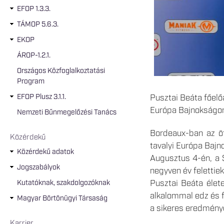
EFOP 1.3.3.
TÁMOP 5.6.3.
EKOP
ÁROP-1.2.1.
Országos Közfoglalkoztatási
Program
EFOP Plusz 3.1.1.
Pusztai Beáta főelő
Európa Bajnokságon
Nemzeti Bűnmegelőzési Tanács
Bordeaux-ban az öt
Közérdekű
tavalyi Európa Baj
Közérdekű adatok
Augusztus 4-én, a 
Jogszabályok
negyven év felettie
Pusztai Beáta élet
Kutatóknak, szakdolgozóknak
alkalommal edz és f
Magyar Börtönügyi Társaság
a sikeres eredmény
Karrier