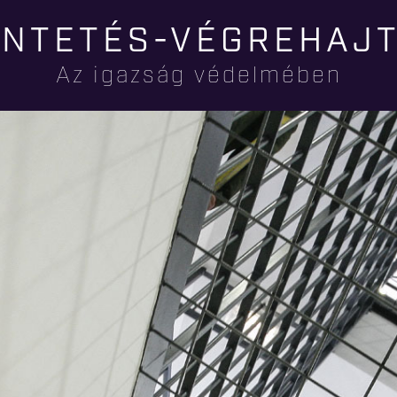
Ugrás a
NTETÉS-VÉGREHAJ
tartalomra
Az igazság védelmében