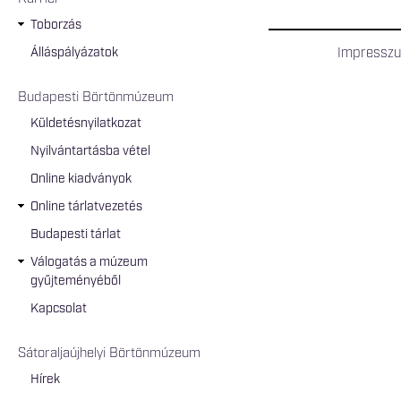
Toborzás
Álláspályázatok
Impressz
Budapesti Börtönmúzeum
Küldetésnyilatkozat
Nyilvántartásba vétel
Online kiadványok
Online tárlatvezetés
Budapesti tárlat
Válogatás a múzeum
gyűjteményéből
Kapcsolat
Sátoraljaújhelyi Börtönmúzeum
Hírek