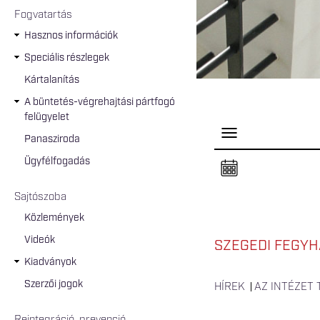
Fogvatartás
Hasznos információk
Speciális részlegek
Kártalanítás
A büntetés-végrehajtási pártfogó
felügyelet
P
Panasziroda
a
n
Ügyfélfogadás
e
l
n
Sajtószoba
y
i
Közlemények
t
á
Videók
s
SZEGEDI FEGYH
a
Kiadványok
Szerzői jogok
HÍREK
AZ INTÉZET