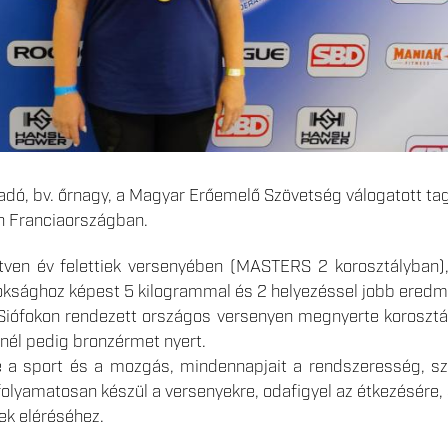
adó, bv. őrnagy, a Magyar Erőemelő Szövetség válogatott tag
 Franciaországban.
ven év felettiek versenyében (MASTERS 2 korosztályban), 
noksághoz képest 5 kilogrammal és 2 helyezéssel jobb eredm
Siófokon rendezett országos versenyen megnyerte korosztá
knél pedig bronzérmet nyert.
e a sport és a mozgás, mindennapjait a rendszeresség, sz
olyamatosan készül a versenyekre, odafigyel az étkezésére, 
ek eléréséhez.