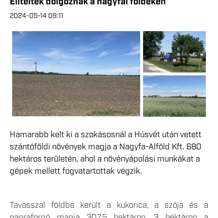
Elítéltek dolgoznak a nagyfai földeken
2024-05-14 09:11
Hamarabb kelt ki a szokásosnál a Húsvét után vetett
szántóföldi növények magja a Nagyfa-Alföld Kft. 680
hektáros területén, ahol a növényápolási munkákat a
gépek mellett fogvatartottak végzik.
Tavasszal földbe került a kukorica, a szója és a
napraforgó magja 307,5 hektáron, 3 hektáron a