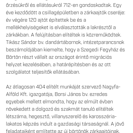
őrzésükről és ellátásukról 712-en gondoskodtak. Egy
éve kezdődött a csillagépületben a zárkaajtók cseréje:
év végére 120 ajtót építettek be és a
mellékhelyiségeket is elválasztották a lakrésztől a
zárkákban. A felújításban elítéltek is közreműködtek.
Tikász Sándor bv. dandártábornok, intézetparancsnok
beszámolójában kiemelte, hogy a Szegedi Fegyház és
Börtön részt vállalt az országot érintő migrációs
helyzet kezelésében, a határépítésben és az ott
szolgálatot teljesítők ellátásában.
Az átlagosan 404 elítélt munkáját szervező Nagyfa-
Alföld Kft. igazgatója, Borsi János bv. ezredes
egyebek mellett elmondta, hogy az elmúlt évben
növekedett a dolgozó és szakmát tanuló elítéltek
létszáma, hegesztő, villanyszerelő és karosszéria-
lakatos képzés indult a gazdasági társaságnál. A jövő
feladataiként említette az új börtönök zárkaajtóinak,