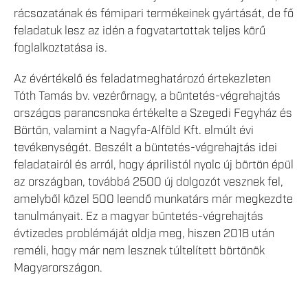
rácsozatának és fémipari termékeinek gyártását, de fő
feladatuk lesz az idén a fogvatartottak teljes körű
foglalkoztatása is.
Az évértékelő és feladatmeghatározó értekezleten
Tóth Tamás bv. vezérőrnagy, a büntetés-végrehajtás
országos parancsnoka értékelte a Szegedi Fegyház és
Börtön, valamint a Nagyfa-Alföld Kft. elmúlt évi
tevékenységét. Beszélt a büntetés-végrehajtás idei
feladatairól és arról, hogy áprilistól nyolc új börtön épül
az országban, továbbá 2500 új dolgozót vesznek fel,
amelyből közel 500 leendő munkatárs már megkezdte
tanulmányait. Ez a magyar büntetés-végrehajtás
évtizedes problémáját oldja meg, hiszen 2018 után
reméli, hogy már nem lesznek túltelített börtönök
Magyarországon.