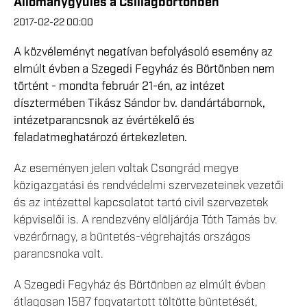
Állománygyűlés a Csillagbörtönben
2017-02-22 00:00
A közvéleményt negatívan befolyásoló esemény az
elmúlt évben a Szegedi Fegyház és Börtönben nem
történt - mondta február 21-én, az intézet
dísztermében Tikász Sándor bv. dandártábornok,
intézetparancsnok az évértékelő és
feladatmeghatározó értekezleten.
Az eseményen jelen voltak Csongrád megye
közigazgatási és rendvédelmi szervezeteinek vezetői
és az intézettel kapcsolatot tartó civil szervezetek
képviselői is. A rendezvény elöljárója Tóth Tamás bv.
vezérőrnagy, a büntetés-végrehajtás országos
parancsnoka volt.
A Szegedi Fegyház és Börtönben az elmúlt évben
átlagosan 1587 fogvatartott töltötte büntetését,