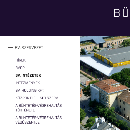
BÜ
Jelenlegi hely
BV. SZERVEZET
HÍREK
BVOP
BV. INTÉZETEK
INTÉZMÉNYEK
BV. HOLDING KFT.
KÖZPONTI ELLÁTÓ SZERV
A BÜNTETÉS-VÉGREHAJTÁS
TÖRTÉNETE
A BÜNTETÉS-VÉGREHAJTÁS
VÉDŐSZENTJE