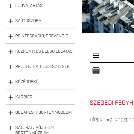
FOGVATARTÁS
SAJTÓSZOBA
REINTEGRÁCIÓ, PREVENCIÓ
KÖZPONTI ÉS BELSŐ ELLÁTÁS
P
a
n
PROJEKTEK, FEJLESZTÉSEK
e
l
n
KÖZÉRDEKŰ
y
i
t
á
KARRIER
s
SZEGEDI FEGYH
a
BUDAPESTI BÖRTÖNMÚZEUM
HÍREK
AZ INTÉZET
SÁTORALJAÚJHELYI
BÖRTÖNMÚZEUM