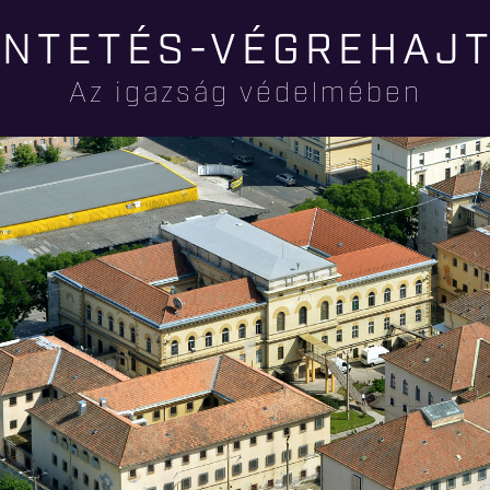
Ugrás a
NTETÉS-VÉGREHAJ
tartalomra
Az igazság védelmében