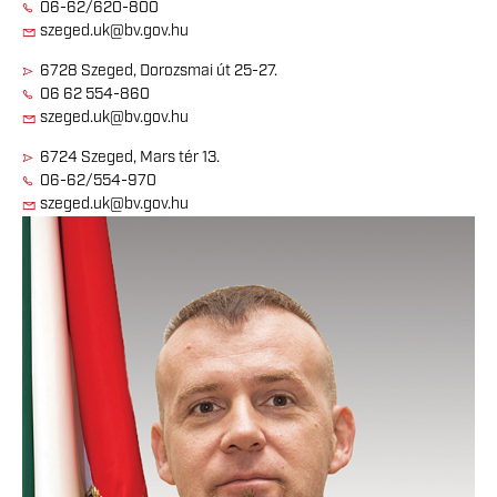
06-62/620-800
szeged.uk@bv.gov.hu
6728 Szeged, Dorozsmai út 25-27.
06 62 554-860
szeged.uk@bv.gov.hu
6724 Szeged, Mars tér 13.
06-62/554-970
szeged.uk@bv.gov.hu