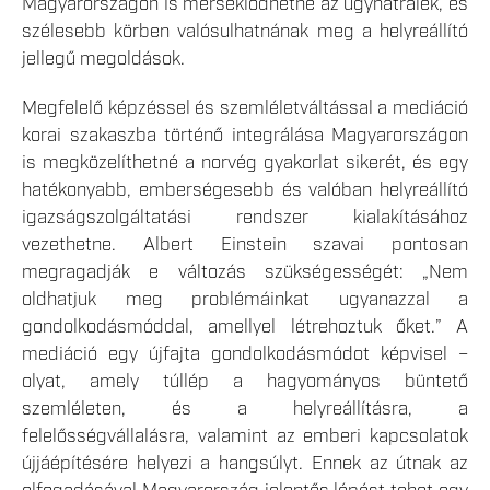
Magyarországon is mérséklődhetne az ügyhátralék, és
szélesebb körben valósulhatnának meg a helyreállító
jellegű megoldások.
Megfelelő képzéssel és szemléletváltással a mediáció
korai szakaszba történő integrálása Magyarországon
is megközelíthetné a norvég gyakorlat sikerét, és egy
hatékonyabb, emberségesebb és valóban helyreállító
igazságszolgáltatási rendszer kialakításához
vezethetne. Albert Einstein szavai pontosan
megragadják e változás szükségességét: „Nem
oldhatjuk meg problémáinkat ugyanazzal a
gondolkodásmóddal, amellyel létrehoztuk őket.” A
mediáció egy újfajta gondolkodásmódot képvisel –
olyat, amely túllép a hagyományos büntető
szemléleten, és a helyreállításra, a
felelősségvállalásra, valamint az emberi kapcsolatok
újjáépítésére helyezi a hangsúlyt. Ennek az útnak az