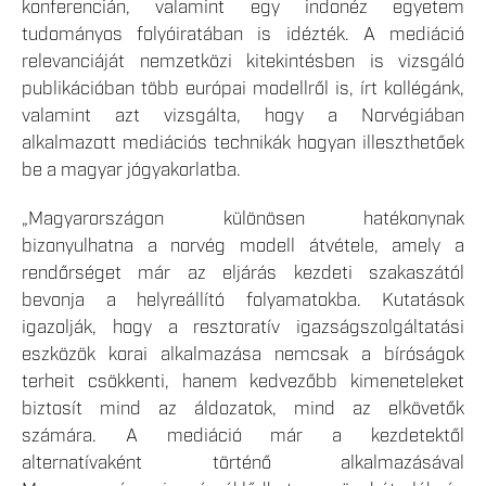
konferencián, valamint egy indonéz egyetem
tudományos folyóiratában is idézték. A mediáció
relevanciáját nemzetközi kitekintésben is vizsgáló
publikációban több európai modellről is, írt kollégánk,
valamint azt vizsgálta, hogy a Norvégiában
alkalmazott mediációs technikák hogyan illeszthetőek
be a magyar jógyakorlatba.
„Magyarországon különösen hatékonynak
bizonyulhatna a norvég modell átvétele, amely a
rendőrséget már az eljárás kezdeti szakaszától
bevonja a helyreállító folyamatokba. Kutatások
igazolják, hogy a resztoratív igazságszolgáltatási
eszközök korai alkalmazása nemcsak a bíróságok
terheit csökkenti, hanem kedvezőbb kimeneteleket
biztosít mind az áldozatok, mind az elkövetők
számára. A mediáció már a kezdetektől
alternatívaként történő alkalmazásával