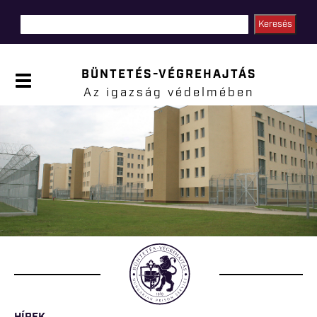
Ugrás a
tartalomra
BÜNTETÉS-VÉGREHAJTÁS
P
a
Az igazság védelmében
n
e
l
Jelenlegi hely
n
y
i
t
á
s
a