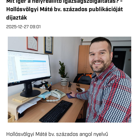
Mit ígér a helyreállító igazságszolgáltatás? -
Hollósvölgyi Máté bv. százados publikációját
díjazták
2025-12-27 09:01
Hollósvölgyi Máté bv. százados angol nyelvű