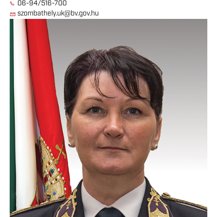
06-94/516-700
szombathely.uk@bv.gov.hu