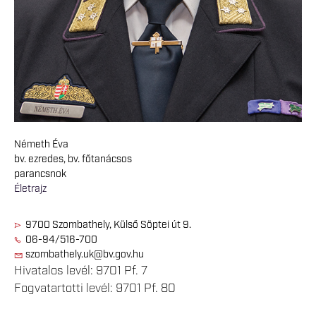
Németh Éva
bv. ezredes, bv. főtanácsos
parancsnok
Életrajz
9700 Szombathely, Külső Söptei út 9.
06-94/516-700
szombathely.uk@bv.gov.hu
Hivatalos levél: 9701 Pf. 7
Fogvatartotti levél: 9701 Pf. 80