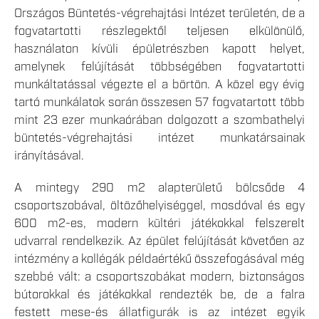
Országos Büntetés-végrehajtási Intézet területén, de a
fogvatartotti részlegektől teljesen elkülönülő,
használaton kívüli épületrészben kapott helyet,
amelynek felújítását többségében fogvatartotti
munkáltatással végezte el a börtön. A közel egy évig
tartó munkálatok során összesen 57 fogvatartott több
mint 23 ezer munkaórában dolgozott a szombathelyi
büntetés-végrehajtási intézet munkatársainak
irányításával.
A mintegy 290 m2 alapterületű bölcsőde 4
csoportszobával, öltözőhelyiséggel, mosdóval és egy
600 m2-es, modern kültéri játékokkal felszerelt
udvarral rendelkezik. Az épület felújítását követően az
intézmény a kollégák példaértékű összefogásával még
szebbé vált: a csoportszobákat modern, biztonságos
bútorokkal és játékokkal rendezték be, de a falra
festett mese-és állatfigurák is az intézet egyik