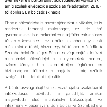
gyermekeire a börtön saját bölcsődéjében vigyáznak,
amíg szüleik elvégezik a szolgálati feladataikat. 2010-
től április 21. a bölcsődék napja!
Ebbe a bölcsődébe is hozott ajándékot a Mikulás, itt is
rendeztek farsangi mulatságot, az ide járó
gyermekeknek is a makaróni és a tejfölös-csirkehúsos
tészta a kedvence – ez a bölcsi azonban egy kicsit
más, mint a többi, hiszen egy börtönben működik. A
Szombathelyi Országos Büntetés-végrehajtási Intézet
munkahelyi bölcsődéjében a gyermekek modern,
színes környezetben, szeretetteljes légkörben és
biztonságban tölthetik a napjaikat, amíg szüleik
szolgálati feladataikat teljesítik.
A büntetés-végrehajtási szervezet újabb családbarát
intézkedéssel bővítette a palettáját, amikor
megnyitotta első munkahelyi bölcsődéjét. Az
intézmény - becenevén: Böri Bölcsi -a Szombathelyi