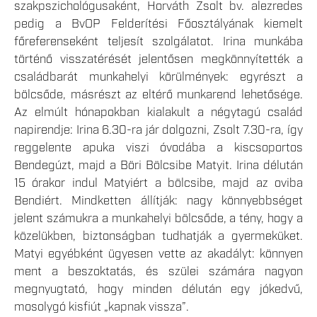
szakpszichológusaként, Horváth Zsolt bv. alezredes
pedig a BvOP Felderítési Főosztályának kiemelt
főreferenseként teljesít szolgálatot. Irina munkába
történő visszatérését jelentősen megkönnyítették a
családbarát munkahelyi körülmények: egyrészt a
bölcsőde, másrészt az eltérő munkarend lehetősége.
Az elmúlt hónapokban kialakult a négytagú család
napirendje: Irina 6.30-ra jár dolgozni, Zsolt 7.30-ra, így
reggelente apuka viszi óvodába a kiscsoportos
Bendegúzt, majd a Böri Bölcsibe Matyit. Irina délután
15 órakor indul Matyiért a bölcsibe, majd az oviba
Bendiért. Mindketten állítják: nagy könnyebbséget
jelent számukra a munkahelyi bölcsőde, a tény, hogy a
közelükben, biztonságban tudhatják a gyermeküket.
Matyi egyébként ügyesen vette az akadályt: könnyen
ment a beszoktatás, és szülei számára nagyon
megnyugtató, hogy minden délután egy jókedvű,
mosolygó kisfiút „kapnak vissza”.