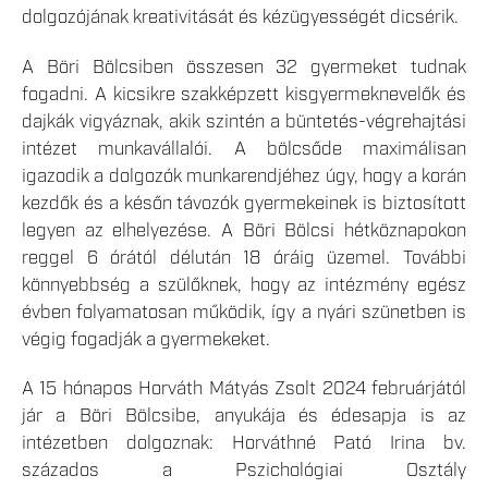
dolgozójának kreativitását és kézügyességét dicsérik.
A Böri Bölcsiben összesen 32 gyermeket tudnak
fogadni. A kicsikre szakképzett kisgyermeknevelők és
dajkák vigyáznak, akik szintén a büntetés-végrehajtási
intézet munkavállalói. A bölcsőde maximálisan
igazodik a dolgozók munkarendjéhez úgy, hogy a korán
kezdők és a későn távozók gyermekeinek is biztosított
legyen az elhelyezése. A Böri Bölcsi hétköznapokon
reggel 6 órától délután 18 óráig üzemel. További
könnyebbség a szülőknek, hogy az intézmény egész
évben folyamatosan működik, így a nyári szünetben is
végig fogadják a gyermekeket.
A 15 hónapos Horváth Mátyás Zsolt 2024 februárjától
jár a Böri Bölcsibe, anyukája és édesapja is az
intézetben dolgoznak: Horváthné Pató Irina bv.
százados a Pszichológiai Osztály