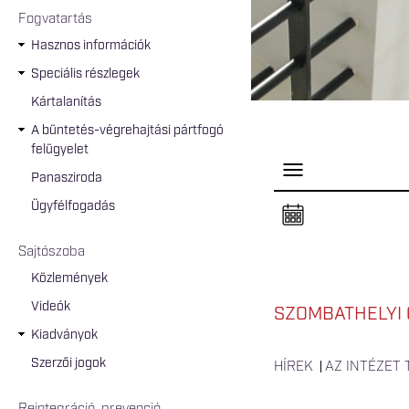
Fogvatartás
Hasznos információk
Speciális részlegek
Kártalanítás
A büntetés-végrehajtási pártfogó
felügyelet
P
Panasziroda
a
n
Ügyfélfogadás
e
l
n
Sajtószoba
y
i
Közlemények
t
á
Videók
s
SZOMBATHELYI 
a
Kiadványok
Szerzői jogok
HÍREK
AZ INTÉZET