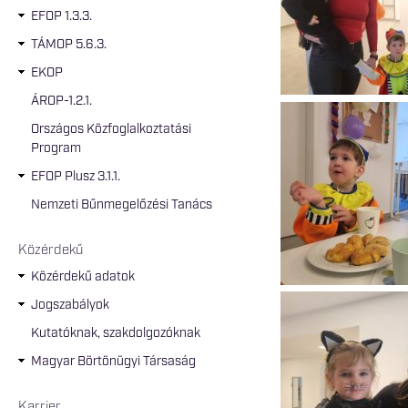
EFOP 1.3.3.
TÁMOP 5.6.3.
EKOP
ÁROP-1.2.1.
Országos Közfoglalkoztatási
Program
EFOP Plusz 3.1.1.
Nemzeti Bűnmegelőzési Tanács
Közérdekű
Közérdekű adatok
Jogszabályok
Kutatóknak, szakdolgozóknak
Magyar Börtönügyi Társaság
Karrier