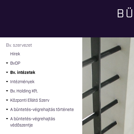
BÜ
Jelenlegi hely
Bv. szervezet
Hírek
BvOP
Bv. intézetek
Intézmények
Bv. Holding Kft.
Központi Ellátó Szerv
A büntetés-végrehajtás története
A büntetés-végrehajtás
védőszentje