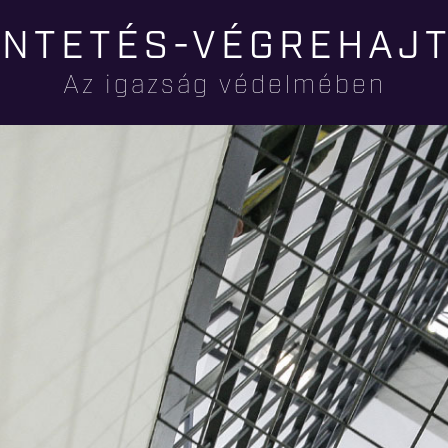
Ugrás a
NTETÉS-VÉGREHAJ
tartalomra
Az igazság védelmében