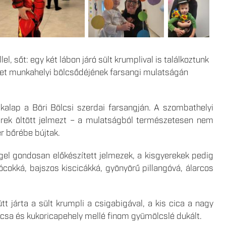
el, sőt: egy két lábon járó sült krumplival is találkoztunk
zet munkahelyi bölcsődéjének farsangi mulatságán
kalap a Böri Bölcsi szerdai farsangján. A szombathelyi
yerek öltött jelmezt – a mulatságból természetesen nem
r bőrébe bújtak.
ggel gondosan előkészített jelmezek, a kisgyerekek pedig
cokká, bajszos kiscicákká, gyönyörű pillangóvá, álarcos
t járta a sült krumpli a csigabigával, a kis cica a nagy
gácsa és kukoricapehely mellé finom gyümölcslé dukált.