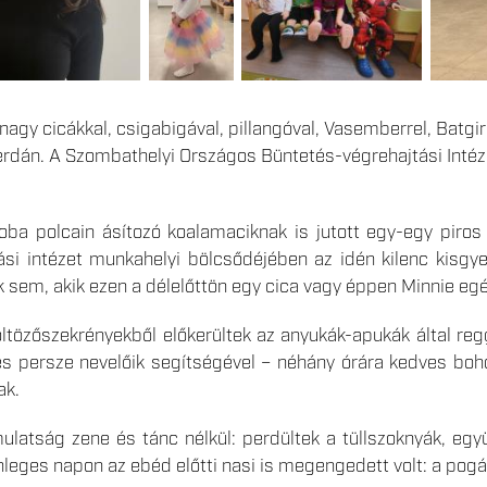
nagy cicákkal, csigabigával, pillangóval, Vasemberrel, Batgirll
zerdán. A Szombathelyi Országos Büntetés-végrehajtási Inté
oba polcain ásítozó koalamaciknak is jutott egy-egy piros 
ási intézet munkahelyi bölcsődéjében az idén kilenc kisg
k sem, akik ezen a délelőttön egy cica vagy éppen Minnie egé
öltözőszekrényekből előkerültek az anyukák-apukák által re
s persze nevelőik segítségével – néhány órára kedves bohó
ak.
latság zene és tánc nélkül: perdültek a tüllszoknyák, együt
önleges napon az ebéd előtti nasi is megengedett volt: a po