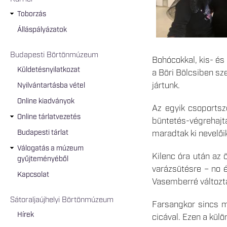
Toborzás
Álláspályázatok
Budapesti Börtönmúzeum
Bohócokkal, kis- és 
Küldetésnyilatkozat
a Böri Bölcsiben s
jártunk.
Nyilvántartásba vétel
Online kiadványok
Az egyik csoportsz
Online tárlatvezetés
büntetés-végrehajt
Budapesti tárlat
maradtak ki nevelői
Válogatás a múzeum
Kilenc óra után az 
gyűjteményéből
varázsütésre – no é
Kapcsolat
Vasemberré változt
Sátoraljaújhelyi Börtönmúzeum
Farsangkor sincs mu
Hírek
cicával. Ezen a kül