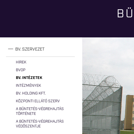
BÜ
Jelenlegi hely
BV. SZERVEZET
HÍREK
BVOP
BV. INTÉZETEK
INTÉZMÉNYEK
BV. HOLDING KFT.
KÖZPONTI ELLÁTÓ SZERV
A BÜNTETÉS-VÉGREHAJTÁS
TÖRTÉNETE
A BÜNTETÉS-VÉGREHAJTÁS
VÉDŐSZENTJE