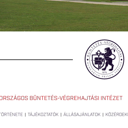
ORSZÁGOS BÜNTETÉS-VÉGREHAJTÁSI INTÉZET
 TÖRTÉNETE
TÁJÉKOZTATÓK
ÁLLÁSAJÁNLATOK
KÖZÉRDEK