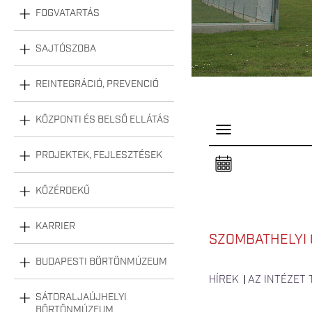
FOGVATARTÁS
SAJTÓSZOBA
REINTEGRÁCIÓ, PREVENCIÓ
KÖZPONTI ÉS BELSŐ ELLÁTÁS
P
a
n
PROJEKTEK, FEJLESZTÉSEK
e
l
n
KÖZÉRDEKŰ
y
i
t
á
KARRIER
s
SZOMBATHELYI 
a
BUDAPESTI BÖRTÖNMÚZEUM
HÍREK
AZ INTÉZET
SÁTORALJAÚJHELYI
BÖRTÖNMÚZEUM