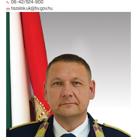
06-42/524-900
tiszalok.uk@bv.gov.hu