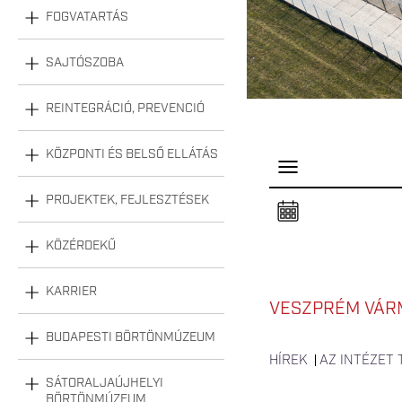
FOGVATARTÁS
SAJTÓSZOBA
REINTEGRÁCIÓ, PREVENCIÓ
KÖZPONTI ÉS BELSŐ ELLÁTÁS
P
a
n
PROJEKTEK, FEJLESZTÉSEK
e
l
n
KÖZÉRDEKŰ
y
i
t
á
KARRIER
s
VESZPRÉM VÁRM
a
BUDAPESTI BÖRTÖNMÚZEUM
HÍREK
AZ INTÉZET
SÁTORALJAÚJHELYI
BÖRTÖNMÚZEUM