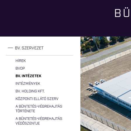
BÜ
Jelenlegi hely
BV. SZERVEZET
HÍREK
BVOP
BV. INTÉZETEK
INTÉZMÉNYEK
BV. HOLDING KFT.
KÖZPONTI ELLÁTÓ SZERV
A BÜNTETÉS-VÉGREHAJTÁS
TÖRTÉNETE
A BÜNTETÉS-VÉGREHAJTÁS
VÉDŐSZENTJE