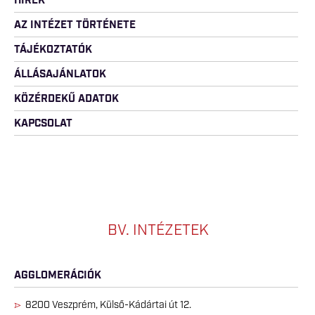
HÍREK
AZ INTÉZET TÖRTÉNETE
TÁJÉKOZTATÓK
ÁLLÁSAJÁNLATOK
KÖZÉRDEKŰ ADATOK
KAPCSOLAT
BV. INTÉZETEK
AGGLOMERÁCIÓK
8200 Veszprém, Külső-Kádártai út 12.