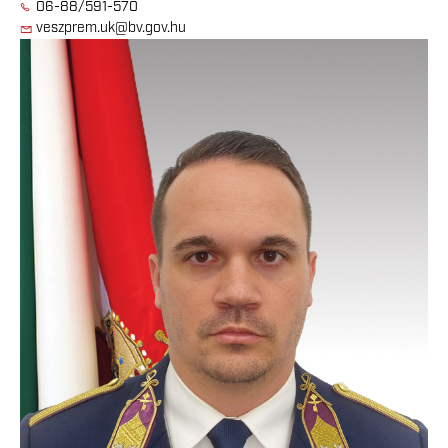
06-88/591-570
veszprem.uk@bv.gov.hu