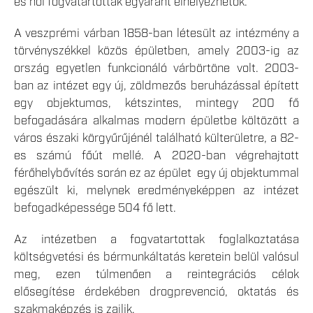
és női fogvatartottak egyaránt elhelyezhetők.
A veszprémi várban 1858-ban létesült az intézmény a
törvényszékkel közös épületben, amely 2003-ig az
ország egyetlen funkcionáló várbörtöne volt. 2003-
ban az intézet egy új, zöldmezős beruházással épített
egy objektumos, kétszintes, mintegy 200 fő
befogadására alkalmas modern épületbe költözött a
város északi körgyűrűjénél található külterületre, a 82-
es számú főút mellé. A 2020-ban végrehajtott
férőhelybővítés során ez az épület egy új objektummal
egészült ki, melynek eredményeképpen az intézet
befogadképessége 504 fő lett.
Az intézetben a fogvatartottak foglalkoztatása
költségvetési és bérmunkáltatás keretein belül valósul
meg, ezen túlmenően a reintegrációs célok
elősegítése érdekében drogprevenció, oktatás és
szakmaképzés is zajlik.