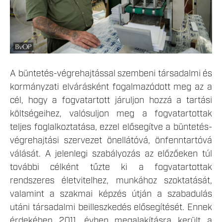
A büntetés-végrehajtással szembeni társadalmi és
kormányzati elvárásként fogalmazódott meg az a
cél, hogy a fogvatartott járuljon hozzá a tartási
költségeihez, valósuljon meg a fogvatartottak
teljes foglalkoztatása, ezzel elősegítve a büntetés-
végrehajtási szervezet önellátóvá, önfenntartóvá
válását. A jelenlegi szabályozás az előzőeken túl
további célként tűzte ki a fogvatartottak
rendszeres életvitelhez, munkához szoktatását,
valamint a szakmai képzés útján a szabadulás
utáni társadalmi beilleszkedés elősegítését. Ennek
érdekében 2011. évben megalakításra került a