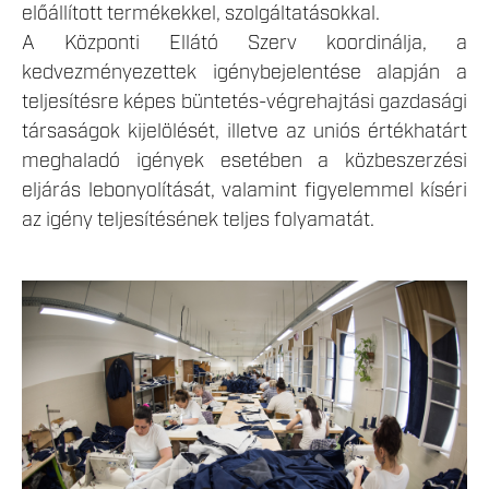
előállított termékekkel, szolgáltatásokkal.
A Központi Ellátó Szerv koordinálja, a
kedvezményezettek igénybejelentése alapján a
teljesítésre képes büntetés-végrehajtási gazdasági
társaságok kijelölését, illetve az uniós értékhatárt
meghaladó igények esetében a közbeszerzési
eljárás lebonyolítását, valamint figyelemmel kíséri
az igény teljesítésének teljes folyamatát.
LEKICSINYITETT_MUNKALTATAS-11.JPG