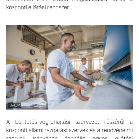
központi ellátási rendszer.
LEKICSINYITETT_MUNKALTATAS-30.JPG
A büntetés-végrehajtási szervezet részéről a
központi államigazgatási szervek és a rendvédelmi
szervek irányában fennálló egyes ellátási