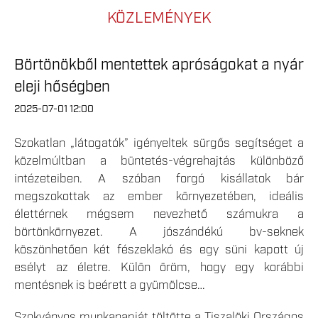
KÖZLEMÉNYEK
Börtönökből mentettek apróságokat a nyár
eleji hőségben
2025-07-01 12:00
Szokatlan „látogatók” igényeltek sürgős segítséget a
közelmúltban a büntetés-végrehajtás különböző
intézeteiben. A szóban forgó kisállatok bár
megszokottak az ember környezetében, ideális
élettérnek mégsem nevezhető számukra a
börtönkörnyezet. A jószándékú bv-seknek
köszönhetően két fészeklakó és egy süni kapott új
esélyt az életre. Külön öröm, hogy egy korábbi
mentésnek is beérett a gyümölcse…
Szokványos munkanapját töltötte a Tiszalöki Országos