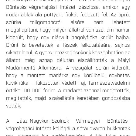
Büntetés-végrehajtási Intézet zászlósa, amikor egy
irodai ablak alá pottyant fiókát fedezett fel. Az apró,
szürke tollgombócról elsőre nem lehetett
megállapítani, hogy milyen állatról van szó, ám hamar
kiderült, hogy egy elárvult bagolyfióka került bajba.
Drónt is bevetettek a fészek felkutatására, sajnos
sikertelenül. A gyors intézkedéseknek köszönhetően az
állatot még aznap délután elszállították a Mályi
Madármentő Állomásra. A vizsgálat során kiderült,
hogy a mentett madárka egy körülbelül egyhetes
kuvikfióka - fokozottan védett faj, természetvédelmi
értéke 100 000 forint. A madarat azonnal megetették,
megitatták, majd szakellátás keretében gondozásba
vették.
A Jász-Nagykun-Szolnok Vármegyei Büntetés-
végrehajtási Intézet kollégái a sétaudvaron bukkantak