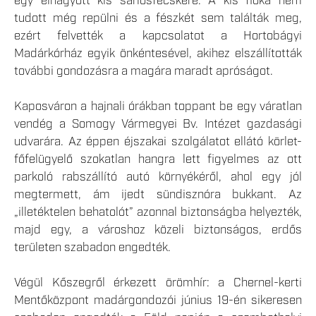
egy elhagyott kis sarlósfecskére. A kis fióka nem
tudott még repülni és a fészkét sem találták meg,
ezért felvették a kapcsolatot a Hortobágyi
Madárkórház egyik önkéntesével, akihez elszállították
további gondozásra a magára maradt apróságot.
Kaposváron a hajnali órákban toppant be egy váratlan
vendég a Somogy Vármegyei Bv. Intézet gazdasági
udvarára. Az éppen éjszakai szolgálatot ellátó körlet-
főfelügyelő szokatlan hangra lett figyelmes az ott
parkoló rabszállító autó környékéről, ahol egy jól
megtermett, ám ijedt sündisznóra bukkant. Az
„illetéktelen behatolót” azonnal biztonságba helyezték,
majd egy, a városhoz közeli biztonságos, erdős
területen szabadon engedték.
Végül Kőszegről érkezett örömhír: a Chernel-kerti
Mentőközpont madárgondozói június 19-én sikeresen