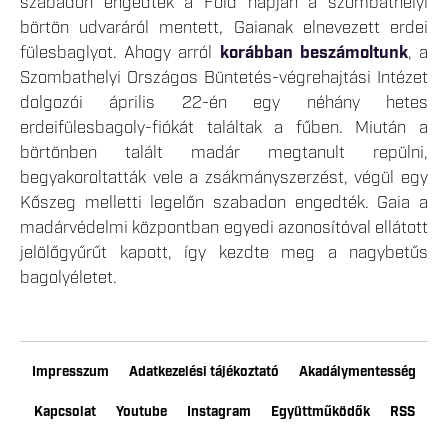
szabadon engedték a Föld napján a szombathelyi
börtön udvaráról mentett, Gaianak elnevezett erdei
fülesbaglyot. Ahogy arról
korábban beszámoltunk
, a
Szombathelyi Országos Büntetés-végrehajtási Intézet
dolgozói április 22-én egy néhány hetes
erdeifülesbagoly-fiókát találtak a fűben. Miután a
börtönben talált madár megtanult repülni,
begyakoroltatták vele a zsákmányszerzést, végül egy
Kőszeg melletti legelőn szabadon engedték. Gaia a
madárvédelmi központban egyedi azonosítóval ellátott
jelölőgyűrűt kapott, így kezdte meg a nagybetűs
bagolyéletet.
Impresszum
Adatkezelési tájékoztató
Akadálymentesség
Kapcsolat
Youtube
Instagram
Együttműködők
RSS