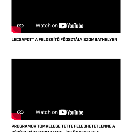
LECSAPOTT A FELDERÍTŐ FŐOSZTÁLY SZOMBATHELYEN
PROGRAMOK TÖMKELEGE TETTE FELEDHETETLENNÉ A