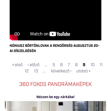
NÓNIUSZ BÖRTÖNLOVAK A RENDŐRSÉG AUGUSZTUS 20-
AI DÍSZELGÉSÉN
« első
‹ előző
…
5
6
7
8
9
10
11
OLDALAK
12
13
…
következő ›
utolsó »
360 FOKOS PANORÁMAKÉPEK
Nézzen be egy zárkába!