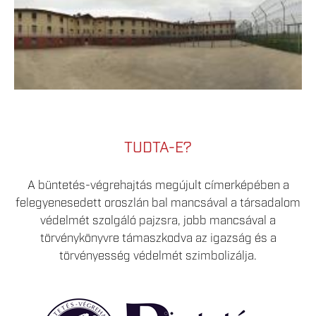
TUDTA-E?
A büntetés-végrehajtás megújult címerképében a
felegyenesedett oroszlán bal mancsával a társadalom
védelmét szolgáló pajzsra, jobb mancsával a
törvénykönyvre támaszkodva az igazság és a
törvényesség védelmét szimbolizálja.