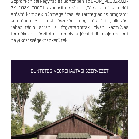
Sopronkőhidai Fegyház és Börtönben az EFOP_PLUSZ-3.1.1-
24-2024-00001 azonosító számú „Társadalmi kohéziót
erősítő komplex bűnmegelőzési és reintegrációs program”
keretében. A projekt részeként megvalósuló foglalkozási
rehabilitáció során a fogvatartottak olyan kézműves
termékeket készítettek, amelyek jóvátételi felajánlásként
helyi közösségekhez kerültek.
BÜNTETÉS-VÉGREHAJTÁSI SZERVEZET