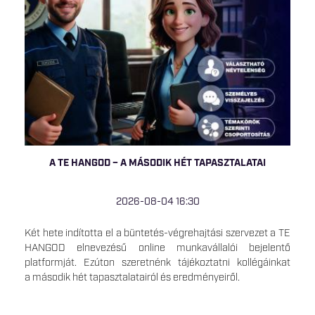
A TE HANGOD – A MÁSODIK HÉT TAPASZTALATAI
2026-08-04 16:30
Két hete indította el a büntetés-végrehajtási szervezet a TE
HANGOD elnevezésű online munkavállalói bejelentő
platformját. Ezúton szeretnénk tájékoztatni kollégáinkat
a második hét tapasztalatairól és eredményeiről.