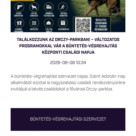
TALÁLKOZZUNK AZ ORCZY-PARKBAN! – VÁLTOZATOS
PROGRAMOKKAL VÁR A BÜNTETÉS-VÉGREHAJTÁS
KÖZPONTI CSALÁDI NAPJA
2026-08-08 10:34
A büntetés-végrehajtási szervezet napja, Szent Adorján-nap
alkalmából ezúttal is nagyszabású családi rendezvényünkre
invitáljuk a bévés családokat a fővárosi Orczy-parkba.
BÜNTETÉS-VÉGREHAJTÁSI SZERVEZET