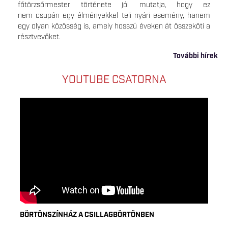
főtörzsőrmester története jól mutatja, hogy ez
nem csupán egy élményekkel teli nyári esemény, hanem
egy olyan közösség is, amely hosszú éveken át összeköti a
résztvevőket.
További hírek
YOUTUBE CSATORNA
BÖRTÖNSZÍNHÁZ A CSILLAGBÖRTÖNBEN