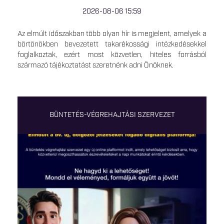
2026-08-06 15:59
Az elmúlt időszakban több olyan hír is megjelent, amelyek a
börtönökben bevezetett takarékossági intézkedésekkel
foglalkoztak, ezért most közvetlen, hiteles forrásból
származó tájékoztatást szeretnénk adni Önöknek.
BÜNTETÉS-VÉGREHAJTÁSI SZERVEZET