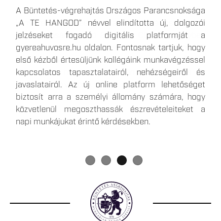
Az elmúlt időszakban több olyan hír is megjelent,
A Büntetés-végrehajtás Országos Parancsnoksága
A büntetések, az intézkedések, egyes
Egy 1500 fő befogadására képes, kiemelt
amelyek a börtönökben bevezetett takarékossági
„A TE HANGOD” névvel elindította új, dolgozói
kényszerintézkedések és a szabálysértési elzárás
biztonságú, új börtön épül Csengeren, amely közel
intézkedésekkel foglalkoztak, ezért most közvetlen,
jelzéseket fogadó digitális platformját a
végrehajtásáról szóló 2013. évi CCXL. törvényben
700 ember számára teremt munkalehetőséget a
hiteles forrásból származó tájékoztatást
gyereahuvosre.hu oldalon. Fontosnak tartjuk, hogy
foglalt telekommunikációs eszköz útján történő
térségben. Csengeren a januártól várható
szeretnénk adni Önöknek.
első kézből értesüljünk kollégáink munkavégzéssel
kapcsolattartás gyakorlati végrehajtása a Skype
körletfelügyelői illetmény eléri a havi nettó 400
kapcsolatos tapasztalatairól, nehézségeiről és
alkalmazás megszűnése okán 2025. május 5.
ezer forintot, a jelentkezés minimális feltétele a
javaslatairól. Az új online platform lehetőséget
napjától megváltozik.
szakmunkás végzettség. Részletes információk a
biztosít arra a személyi állomány számára, hogy
büntetés végrehajtási szervezet karrieroldalán, a
közvetlenül megoszthassák észrevételeiteket a
gyereahuvosre.hu
-n és
napi munkájukat érintő kérdésekben.
a
www.facebook.com/bvcsenger
közösségi média
felületen érhetőek el.