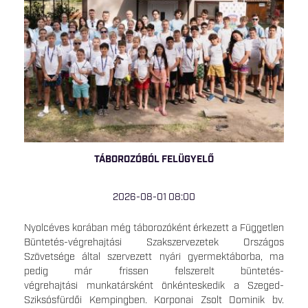
TÁBOROZÓBÓL FELÜGYELŐ
2026-08-01 08:00
Nyolcéves korában még táborozóként érkezett a Független
Büntetés-végrehajtási Szakszervezetek Országos
Szövetsége által szervezett nyári gyermektáborba, ma
pedig már frissen felszerelt büntetés-
végrehajtási munkatársként önkénteskedik a Szeged-
Sziksósfürdői Kempingben. Korponai Zsolt Dominik bv.