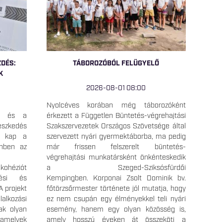
ZDÉS:
TÁBOROZÓBÓL FELÜGYELŐ
K
2026-08-01 08:00
Nyolcéves korában még táborozóként
ka és a
érkezett a Független Büntetés-végrehajtási
szkedés
Szakszervezetek Országos Szövetsége által
t kap a
szervezett nyári gyermektáborba, ma pedig
önben az
már frissen felszerelt büntetés-
1
végrehajtási munkatársként önkénteskedik
ohéziót
a Szeged-Sziksósfürdői
zési és
Kempingben. Korponai Zsolt Dominik bv.
A projekt
főtörzsőrmester története jól mutatja, hogy
lkozási
ez nem csupán egy élményekkel teli nyári
tak olyan
esemény, hanem egy olyan közösség is,
 amelyek
amely hosszú éveken át összeköti a