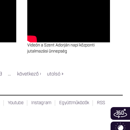
Videón a Szent Adorján napi központi
jutalmazási ünnepség
9
…
következő ›
utolsó »
t
Youtube
Instagram
Együttműködők
RSS