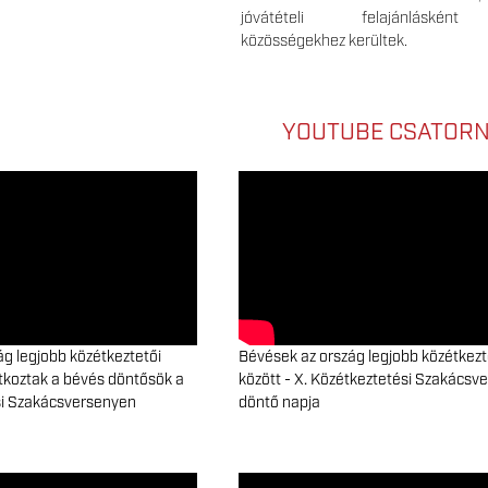
jóvátételi felajánlásként
közösségekhez kerültek.
YOUTUBE CSATOR
g legjobb közétkeztetői
Bévések az ország legjobb közétkezt
latkoztak a bévés döntősök a
között - X. Közétkeztetési Szakácsv
si Szakácsversenyen
döntő napja