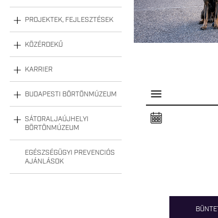
PROJEKTEK, FEJLESZTÉSEK
KÖZÉRDEKŰ
KARRIER
BUDAPESTI BÖRTÖNMÚZEUM
P
a
n
e
SÁTORALJAÚJHELYI
l
BÖRTÖNMÚZEUM
n
y
i
EGÉSZSÉGÜGYI PREVENCIÓS
t
á
AJÁNLÁSOK
s
a
BÜNTE