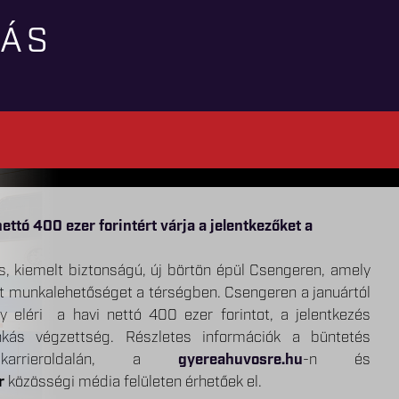
TÁS
szére a hőséggel kapcsolatos intézkedésekről a hazai
ollégáink visszajelzését!
soft Teams alkalmazás bevezetéséről
ettó 400 ezer forintért várja a jelentkezőket a
s Parancsnoksága „A TE HANGOD” névvel elindította új,
egyes kényszerintézkedések és a szabálysértési elzárás
, kiemelt biztonságú, új börtön épül Csengeren, amely
n hír is megjelent, amelyek a börtönökben bevezetett
ális platformját a gyereahuvosre.hu oldalon. Fontosnak
CCXL. törvényben foglalt telekommunikációs eszköz útján
 munkalehetőséget a térségben. Csengeren a januártól
foglalkoztak, ezért most közvetlen, hiteles forrásból
rtesüljünk kollégáink munkavégzéssel kapcsolatos
lati végrehajtása a Skype alkalmazás megszűnése okán
ny eléri a havi nettó 400 ezer forintot, a jelentkezés
nk adni Önöknek.
 javaslatairól. Az új online platform lehetőséget biztosít
zik.
nkás végzettség. Részletes információk a büntetés
a, hogy közvetlenül megoszthassák észrevételeiteket a
 karrieroldalán, a
gyereahuvosre.hu
-n és
ben.
r
közösségi média felületen érhetőek el.