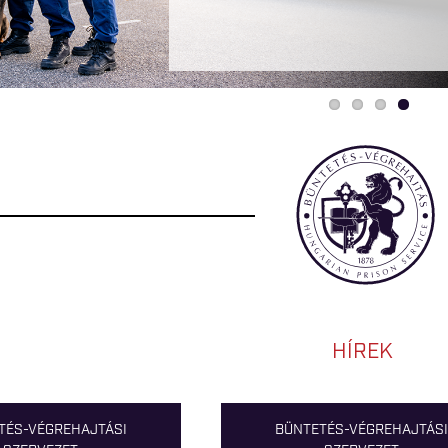
HÍREK
TÉS-VÉGREHAJTÁSI
BÜNTETÉS-VÉGREHAJTÁSI