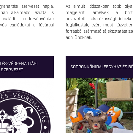
rehajtási szervezet napja,
Az elmúlt időszakban több olya
-nap alkalmából ezúttal is
megjelent, amelyek a bört
családi rendezvényünkre
bevezetett takarékossági intézke
évés családokat a fővárosi
foglalkoztak, ezért most közvetlen
forrásból származó tájékoztatást s
adni Önöknek.
TÉS-VÉGREHAJTÁSI
SOPRONKŐHIDAI FEGYHÁZ ÉS B
SZERVEZET