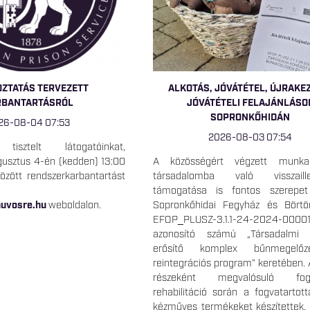
OZTATÁS TERVEZETT
ALKOTÁS, JÓVÁTÉTEL, ÚJRAKE
RBANTARTÁSRÓL
JÓVÁTÉTELI FELAJÁNLÁSO
SOPRONKŐHIDÁN
26-08-04 07:53
2026-08-03 07:54
 tisztelt látogatóinkat,
usztus 4-én (kedden) 13:00
A közösségért végzett mun
özött rendszerkarbantartást
társadalomba való visszaille
támogatása is fontos szerepe
uvosre.hu
weboldalon.
Sopronkőhidai Fegyház és Bört
EFOP_PLUSZ-3.1.1-24-2024-0000
azonosító számú „Társadalmi k
erősítő komplex bűnmegelő
reintegrációs program” keretében. 
részeként megvalósuló fogla
rehabilitáció során a fogvatartot
kézműves termékeket készítettek,