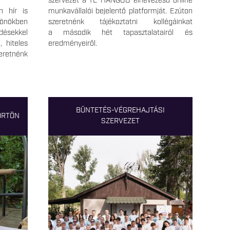
szervezet a TE HANGOD elnevezésű online
n hír is
munkavállalói bejelentő platformját. Ezúton
önökben
szeretnénk tájékoztatni kollégáinkat
désekkel
a második hét tapasztalatairól és
, hiteles
eredményeiről.
zeretnénk
BÜNTETÉS-VÉGREHAJTÁSI
ÖRTÖN
SZERVEZET