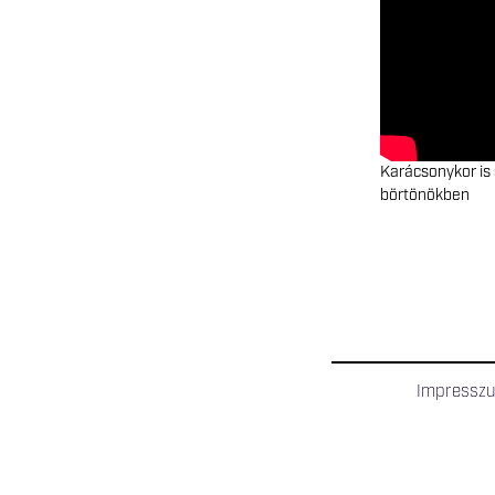
Karácsonykor is 
börtönökben
Impressz