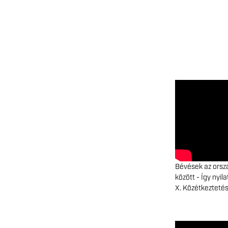
Bévések az orszá
között - Így nyi
X. Közétkezteté