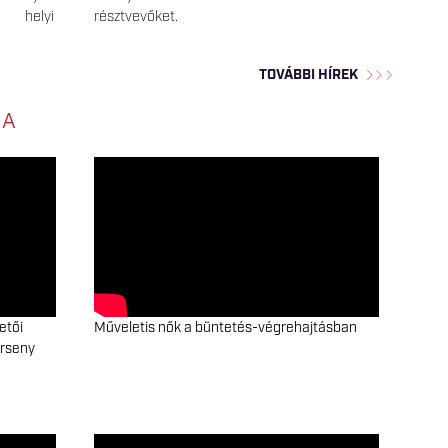
 helyi
résztvevőket.
TOVÁBBI HÍREK
NA
etői
Műveletis nők a büntetés-végrehajtásban
erseny