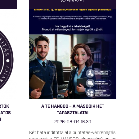
SZERVEZET
RTÓK
A TE HANGOD – A MÁSODIK HÉT
LATOS
TAPASZTALATAI
I
2026-08-04 16:30
Két hete indította el a büntetés-végrehajtási