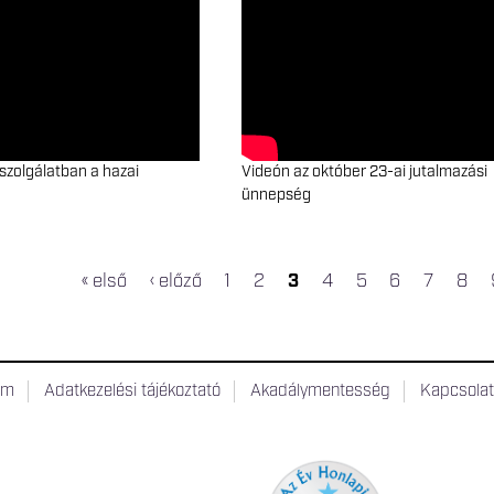
szolgálatban a hazai
Videón az október 23-ai jutalmazási
ünnepség
« első
‹ előző
1
2
3
4
5
6
7
8
OLDALAK
um
Adatkezelési tájékoztató
Akadálymentesség
Kapcsola