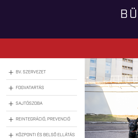
BÜ
BV. SZERVEZET
FOGVATARTÁS
SAJTÓSZOBA
REINTEGRÁCIÓ, PREVENCIÓ
KÖZPONTI ÉS BELSŐ ELLÁTÁS