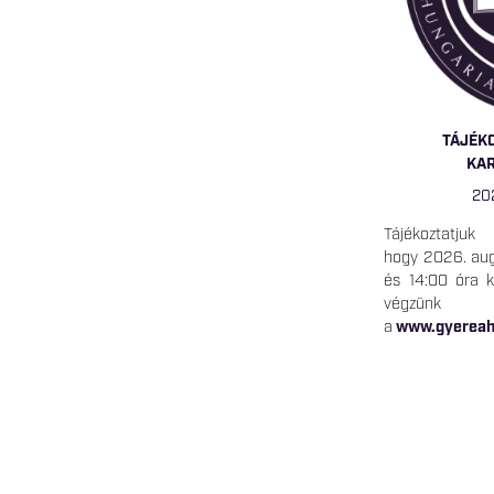
TÁJÉK
KA
20
Tájékoztatjuk
hogy 2026. aug
és 14:00 óra k
végzünk
a
www.gyereah