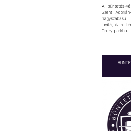
A büntetés-vég
Szent Adorján
nagyszabású 
invitáljuk a b
Orczy-parkba.
BÜNTE