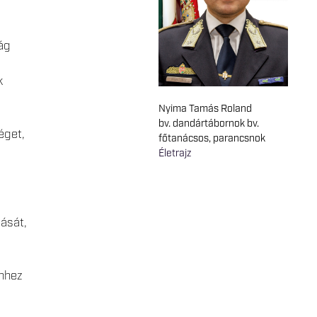
ság
k
Nyima Tamás Roland
bv. dandártábornok bv.
éget,
főtanácsos, parancsnok
Életrajz
ását,
hhez