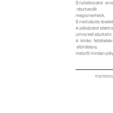
 nyilatkozatot ar
résztvevők
megismerhetik,
 motivációs levelet
A pályázatot elektr
címre kell eljuttatni.
A kiírási feltétele
elbírálásra,
melyről minden pály
Impressz