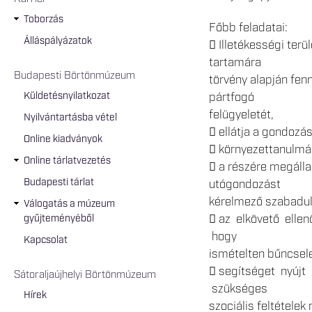
Toborzás
Főbb feladatai:
Álláspályázatok
 Illetékességi terü
tartamára
Budapesti Börtönmúzeum
törvény alapján fenn
Küldetésnyilatkozat
pártfogó
felügyeletét,
Nyilvántartásba vétel
 ellátja a gondozá
Online kiadványok
 környezettanulmán
Online tárlatvezetés
 a részére megálla
Budapesti tárlat
utógondozást
kérelmező szabadult
Válogatás a múzeum
 az elkövető elle
gyűjteményéből
hogy
Kapcsolat
ismételten bűncsel
 segítséget nyújt
Sátoraljaújhelyi Börtönmúzeum
szükséges
Hírek
szociális feltétele