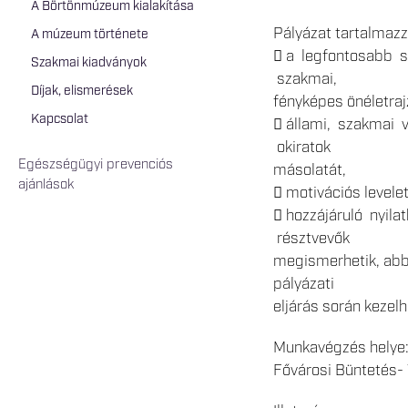
A Börtönmúzeum kialakítása
Pályázat tartalmazz
A múzeum története
 a legfontosabb s
Szakmai kiadványok
szakmai,
Díjak, elismerések
fényképes önéletraj
Kapcsolat
 állami, szakmai 
okiratok
Egészségügyi prevenciós
másolatát,
ajánlások
 motivációs levelet
 hozzájáruló nyila
résztvevők
megismerhetik, abba
pályázati
eljárás során kezelh
Munkavégzés helye
Fővárosi Büntetés- 