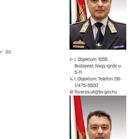
k- és
I. Objektum: 1055
Budapest, Nagy Ignác u.
5-11.
I. Objektum: Telefon: 06-
1/475-5500
fovaros.uk@bv.gov.hu