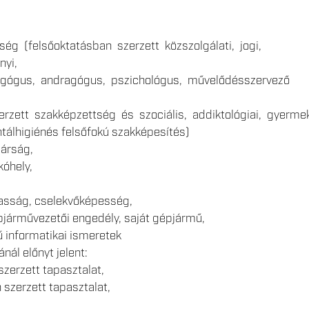
ség (felsőoktatásban szerzett közszolgálati, jogi,
yi,
agógus, andragógus, pszichológus, művelődésszervező
erzett szakképzettség és szociális, addiktológiai, gyerme
tálhigiénés felsőfokú szakképesítés)
árság,
kóhely,
asság, cselekvőképesség,
pjárművezetői engedély, saját gépjármű,
ű informatikai ismeretek
ánál előnyt jelent:
zerzett tapasztalat,
n szerzett tapasztalat,