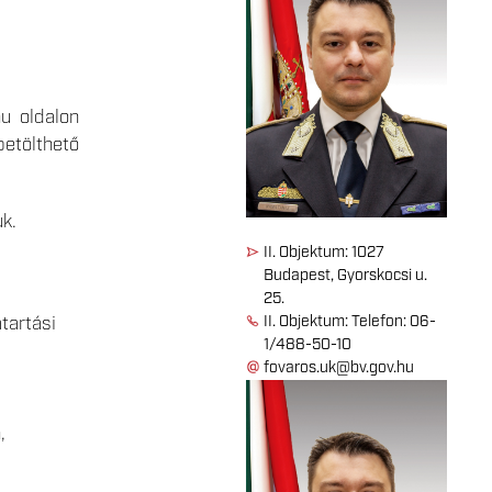
u oldalon
etölthető
k.
II. Objektum: 1027
Budapest, Gyorskocsi u.
25.
II. Objektum: Telefon: 06-
tartási
1/488-50-10
fovaros.uk@bv.gov.hu
,