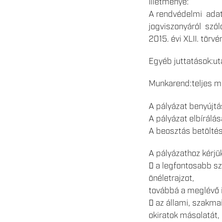
Illetménye:
A rendvédelmi adat
jogviszonyáról szól
2015. évi XLII. törv
Egyéb juttatások:uta
Munkarend:teljes m
A pályázat benyújtás
A pályázat elbírálás
A beosztás betöltés
A pályázathoz kérjük
 a legfontosabb sz
önéletrajzot,
továbbá a meglévő 
 az állami, szakma
okiratok másolatát,