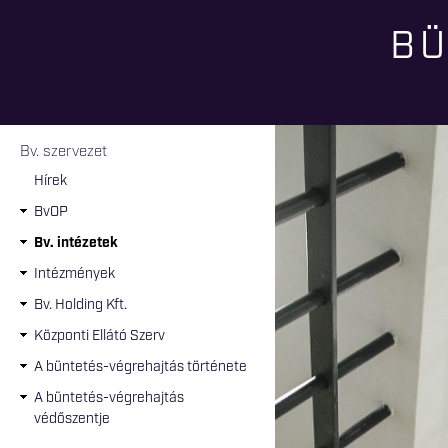
BÜ
Jelenlegi hely
Bv. szervezet
Hírek
BvOP
Bv. intézetek
Intézmények
Bv. Holding Kft.
Központi Ellátó Szerv
A büntetés-végrehajtás története
A büntetés-végrehajtás
védőszentje