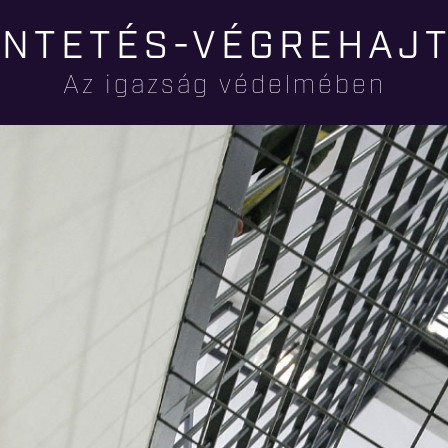
Ugrás a
NTETÉS-VÉGREHAJ
tartalomra
Az igazság védelmében