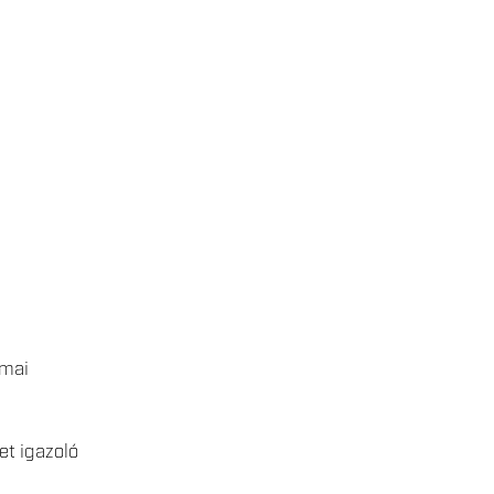
kmai
et igazoló