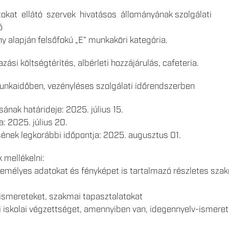
okat ellátó szervek hivatásos állományának szolgálati
ó
ény alapján felsőfokú „E” munkaköri kategória.
zási költségtérítés, albérleti hozzájárulás, cafeteria.
unkaidőben, vezényléses szolgálati időrendszerben
ának határideje: 2025. július 15.
a: 2025. július 20.
ének legkorábbi időpontja: 2025. augusztus 01.
 mellékelni:
emélyes adatokat és fényképet is tartalmazó részletes sza
ismereteket, szakmai tapasztalatokat
i iskolai végzettséget, amennyiben van, idegennyelv-ismeret