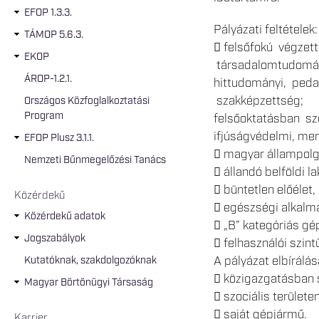
EFOP 1.3.3.
Pályázati feltételek:
TÁMOP 5.6.3.
 felsőfokú végzett
EKOP
társadalomtudomán
ÁROP-1.2.1.
hittudományi, ped
szakképzettség;
Országos Közfoglalkoztatási
Program
felsőoktatásban sz
ifjúságvédelmi, men
EFOP Plusz 3.1.1.
 magyar állampolg
Nemzeti Bűnmegelőzési Tanács
 állandó belföldi la
 büntetlen előélet,
Közérdekű
 egészségi alkalm
Közérdekű adatok
 „B” kategóriás gé
Jogszabályok
 felhasználói szint
A pályázat elbírálás
Kutatóknak, szakdolgozóknak
 közigazgatásban s
Magyar Börtönügyi Társaság
 szociális területe
 saját gépjármű.
Karrier