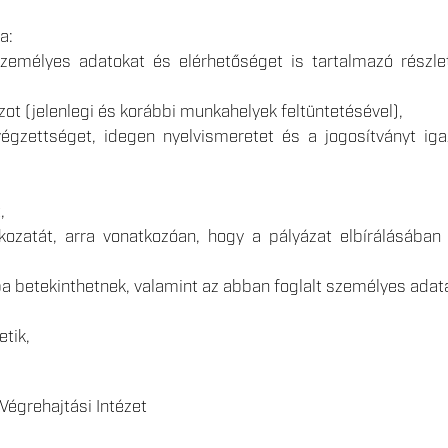
a:
zemélyes adatokat és elérhetőséget is tartalmazó részle
zot (jelenlegi és korábbi munkahelyek feltüntetésével),
végzettséget, idegen nyelvismeretet és a jogosítványt iga
,
tkozatát, arra vonatkozóan, hogy a pályázat elbírálásában
 betekinthetnek, valamint az abban foglalt személyes adata
etik,
:
Végrehajtási Intézet