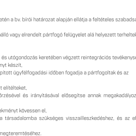
letén a bv. bírói határozat alapján ellátja a feltételes szabad
álló vagy elrendelt pártfogó felügyelet alá helyezett terhelte
s és utógondozás keretében végzett reintegrációs tevékenys
yt készít,
pított ügyfélfogadási időben fogadja a pártfogoltak és az
 elítélteket,
nőrzésével és irányításával elősegítse annak megakadályoz
ekményt kövessen el,
 a társadalomba szükséges visszailleszkedéshez, és az e
k megteremtéséhez.