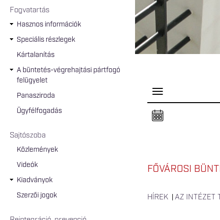
Fogvatartás
Hasznos információk
Speciális részlegek
Kártalanítás
A büntetés-végrehajtási pártfogó
felügyelet
P
Panasziroda
a
n
Ügyfélfogadás
e
l
n
Sajtószoba
y
i
Közlemények
t
á
Videók
s
FŐVÁROSI BÜNT
a
Kiadványok
Szerzői jogok
HÍREK
AZ INTÉZET