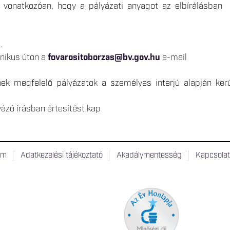
ra vonatkozóan, hogy a pályázati anyagot az elbírálásban
.
onikus úton a
fovarositoborzas@bv.gov.hu
e-mail
knek megfelelő pályázatok a személyes interjú alapján ker
ázó írásban értesítést kap
um
Adatkezelési tájékoztató
Akadálymentesség
Kapcsola