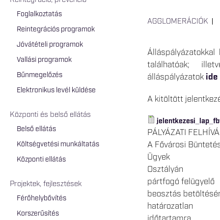
Reintegráció, prevenció
Foglalkoztatás
AGGLOMERÁCIÓK
Reintegrációs programok
Jóvátételi programok
Álláspályázatokkal
Vallási programok
találhatóak; ill
Bűnmegelőzés
álláspályázatok
ide
Elektronikus levél küldése
A kitöltött jelentke
Központi és belső ellátás
jelentkezesi_lap_fb
Belső ellátás
PÁLYÁZATI FELHÍV
A Fővárosi Büntetés
Költségvetési munkáltatás
Ügyek
Központi ellátás
Osztályán
pártfogó felügyelő
Projektek, fejlesztések
beosztás betöltésér
Férőhelybővítés
határozatlan
Korszerűsítés
időtartamra.