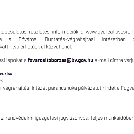
 kapcsolatos részletes információk a www.gyereahuvosre.h
etve a Fővárosi Büntetés-végrehajtási Intézetben b
kattintva érhetőek el közvetlenül.
zési lapokat a
fovarositoborzas@bv.gov.hu
e-mail címre várju
vi.xlsx
ÁS
-végrehajtási Intézet parancsnoka pályázatot hirdet a Fogva
e, rendvédelmi igazgatási jogviszonyba, teljes munkaidőben