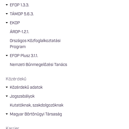
EFOP 1.3.3.
TÁMOP 5.6.3.
EKOP
ÁROP-1.2.1.
Országos Közfoglalkoztatási
Program
EFOP Plusz 3.1.1.
Nemzeti Bűnmegelőzési Tanács
Közérdekű
Közérdekű adatok
Jogszabályok
Kutatóknak, szakdolgozóknak
Magyar Börtönügyi Társaság
Karrier