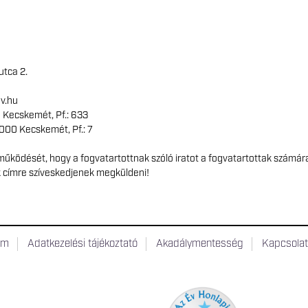
utca 2.
v.hu
0 Kecskemét, Pf.: 633
6000 Kecskemét, Pf.: 7
űködését, hogy a fogvatartottnak szóló iratot a fogvatartottak számár
k címre szíveskedjenek megküldeni!
um
Adatkezelési tájékoztató
Akadálymentesség
Kapcsola