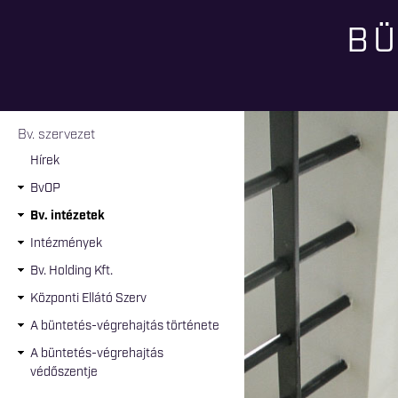
BÜ
Jelenlegi hely
Bv. szervezet
Hírek
BvOP
Bv. intézetek
Intézmények
Bv. Holding Kft.
Központi Ellátó Szerv
A büntetés-végrehajtás története
A büntetés-végrehajtás
védőszentje