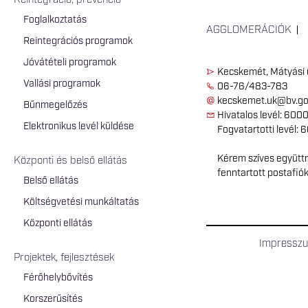
Reintegráció, prevenció
Foglalkoztatás
AGGLOMERÁCIÓK
Reintegrációs programok
Jóvátételi programok
Kecskemét, Mátyási 
Vallási programok
06-76/483-783
kecskemet.uk@bv.go
Bűnmegelőzés
Hivatalos levél: 600
Elektronikus levél küldése
Fogvatartotti levél: 
Kérem szíves együttm
Központi és belső ellátás
fenntartott postafió
Belső ellátás
Költségvetési munkáltatás
Központi ellátás
Impressz
Projektek, fejlesztések
Férőhelybővítés
Korszerűsítés