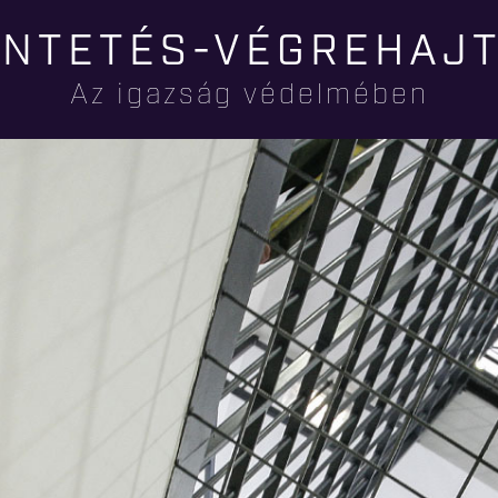
Ugrás a
NTETÉS-VÉGREHAJ
tartalomra
Az igazság védelmében