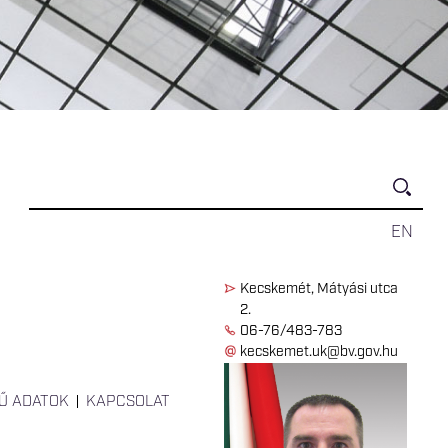
EN
Kecskemét, Mátyási utca
2.
06-76/483-783
kecskemet.uk@bv.gov.hu
Ű ADATOK
KAPCSOLAT