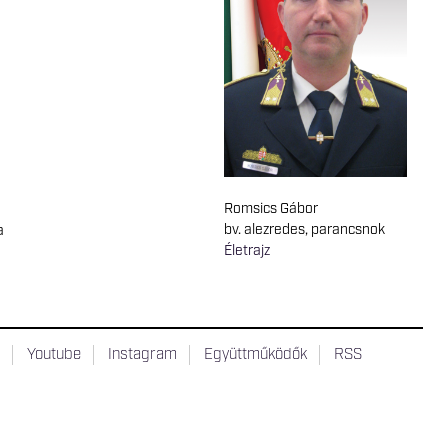
Romsics Gábor
bv. alezredes, parancsnok
a
Életrajz
t
Youtube
Instagram
Együttműködők
RSS