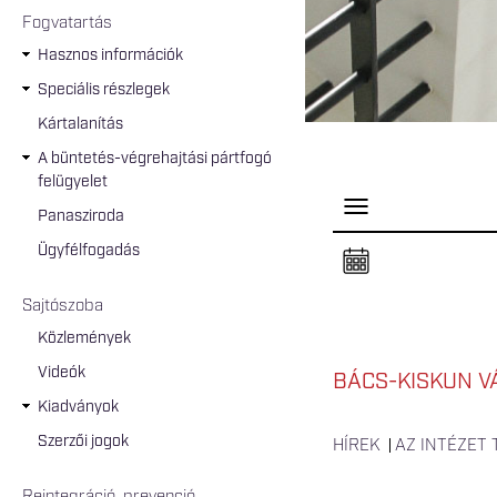
Fogvatartás
Hasznos információk
Speciális részlegek
Kártalanítás
A büntetés-végrehajtási pártfogó
felügyelet
P
Panasziroda
a
n
Ügyfélfogadás
e
l
n
Sajtószoba
y
i
Közlemények
t
á
Videók
s
BÁCS-KISKUN V
a
Kiadványok
Szerzői jogok
HÍREK
AZ INTÉZET