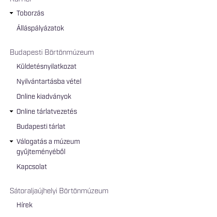
Toborzás
Álláspályázatok
Budapesti Börtönmúzeum
Küldetésnyilatkozat
Nyilvántartásba vétel
Online kiadványok
Online tárlatvezetés
Budapesti tárlat
Válogatás a múzeum
gyűjteményéből
Kapcsolat
Sátoraljaújhelyi Börtönmúzeum
Hírek