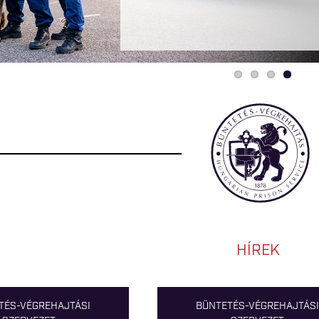
HÍREK
TÉS-VÉGREHAJTÁSI
BÜNTETÉS-VÉGREHAJTÁSI