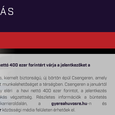
TÁS
szére a hőséggel kapcsolatos intézkedésekről a hazai
ollégáink visszajelzését!
soft Teams alkalmazás bevezetéséről
ettó 400 ezer forintért várja a jelentkezőket a
s Parancsnoksága „A TE HANGOD” névvel elindította új,
egyes kényszerintézkedések és a szabálysértési elzárás
, kiemelt biztonságú, új börtön épül Csengeren, amely
n hír is megjelent, amelyek a börtönökben bevezetett
ális platformját a gyereahuvosre.hu oldalon. Fontosnak
CCXL. törvényben foglalt telekommunikációs eszköz útján
 munkalehetőséget a térségben. Csengeren a januártól
foglalkoztak, ezért most közvetlen, hiteles forrásból
rtesüljünk kollégáink munkavégzéssel kapcsolatos
lati végrehajtása a Skype alkalmazás megszűnése okán
ny eléri a havi nettó 400 ezer forintot, a jelentkezés
nk adni Önöknek.
 javaslatairól. Az új online platform lehetőséget biztosít
zik.
nkás végzettség. Részletes információk a büntetés
a, hogy közvetlenül megoszthassák észrevételeiteket a
 karrieroldalán, a
gyereahuvosre.hu
-n és
ben.
r
közösségi média felületen érhetőek el.