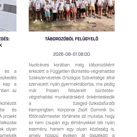
ZDÉS:
TÁBOROZÓBÓL FELÜGYELŐ
K
2026-08-01 08:00
Nyolcéves korában még táborozóként
ka és a
érkezett a Független Büntetés-végrehajtási
szkedés
Szakszervezetek Országos Szövetsége által
t kap a
szervezett nyári gyermektáborba, ma pedig
önben az
már frissen felszerelt büntetés-
1
végrehajtási munkatársként önkénteskedik
ohéziót
a Szeged-Sziksósfürdői
zési és
Kempingben. Korponai Zsolt Dominik bv.
A projekt
főtörzsőrmester története jól mutatja, hogy
lkozási
ez nem csupán egy élményekkel teli nyári
tak olyan
esemény, hanem egy olyan közösség is,
 amelyek
amely hosszú éveken át összeköti a