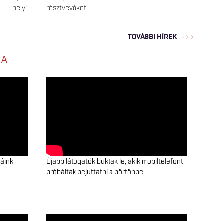
 helyi
résztvevőket.
TOVÁBBI HÍREK
NA
gáink
Újabb látogatók buktak le, akik mobiltelefont
próbáltak bejuttatni a börtönbe