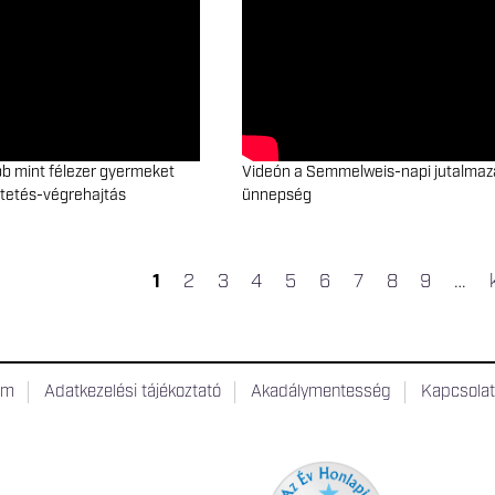
bb mint félezer gyermeket
Videón a Semmelweis-napi jutalmaz
ntetés-végrehajtás
ünnepség
1
2
3
4
5
6
7
8
9
…
OLDALAK
um
Adatkezelési tájékoztató
Akadálymentesség
Kapcsola