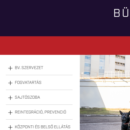
BÜ
BV. SZERVEZET
FOGVATARTÁS
SAJTÓSZOBA
REINTEGRÁCIÓ, PREVENCIÓ
KÖZPONTI ÉS BELSŐ ELLÁTÁS