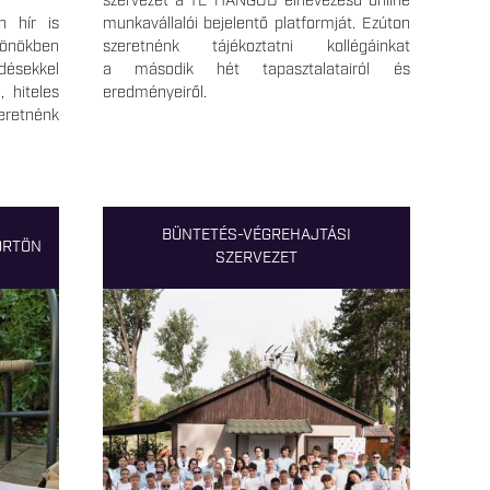
szervezet a TE HANGOD elnevezésű online
n hír is
munkavállalói bejelentő platformját. Ezúton
önökben
szeretnénk tájékoztatni kollégáinkat
désekkel
a második hét tapasztalatairól és
, hiteles
eredményeiről.
zeretnénk
BÜNTETÉS-VÉGREHAJTÁSI
ÖRTÖN
SZERVEZET