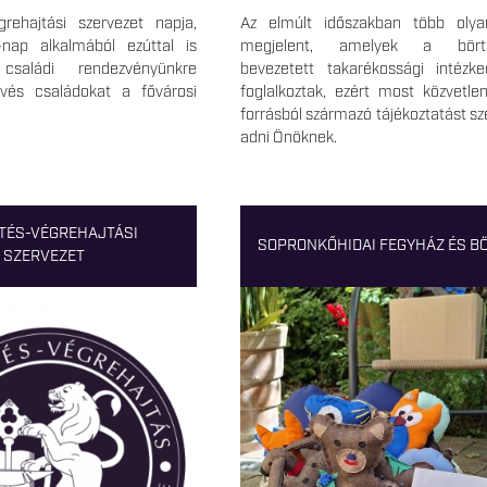
rehajtási szervezet napja,
Az elmúlt időszakban több olya
-nap alkalmából ezúttal is
megjelent, amelyek a bört
családi rendezvényünkre
bevezetett takarékossági intézke
évés családokat a fővárosi
foglalkoztak, ezért most közvetlen
forrásból származó tájékoztatást s
adni Önöknek.
TÉS-VÉGREHAJTÁSI
SOPRONKŐHIDAI FEGYHÁZ ÉS B
SZERVEZET