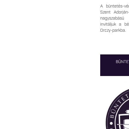
A büntetés-vég
Szent Adorján
nagyszabású 
invitáljuk a b
Orczy-parkba.
BÜNTE