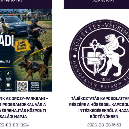
SZERVEZET
SZERVEZET
NK AZ ORCZY-PARKBAN! –
TÁJÉKOZTATÁS KAPCSOLATTA
S PROGRAMOKKAL VÁR A
RÉSZÉRE A HŐSÉGGEL KAPCSO
VÉGREHAJTÁS KÖZPONTI
INTÉZKEDÉSEKRŐL A HAZA
SALÁDI NAPJA
BÖRTÖNÖKBEN
26-08-08 10:34
2026-08-06 15:59