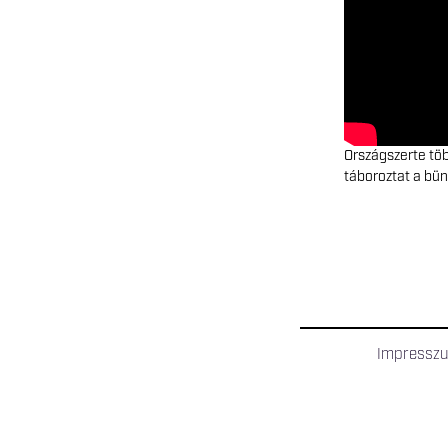
Országszerte tö
táboroztat a bü
Impressz