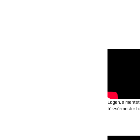
Logen, a mentett
törzsőrmester b