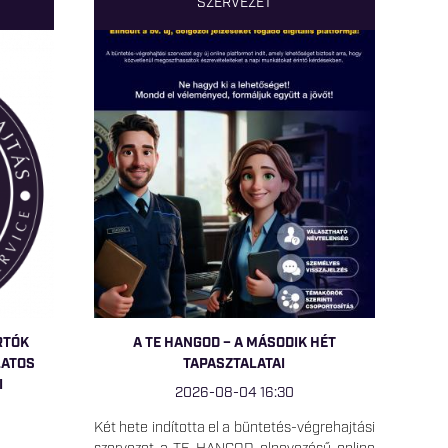
SZERVEZET
RTÓK
A TE HANGOD – A MÁSODIK HÉT
LATOS
TAPASZTALATAI
I
2026-08-04 16:30
Két hete indította el a büntetés-végrehajtási