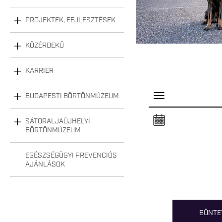
PROJEKTEK, FEJLESZTÉSEK
KÖZÉRDEKŰ
KARRIER
BUDAPESTI BÖRTÖNMÚZEUM
P
a
n
e
SÁTORALJAÚJHELYI
l
BÖRTÖNMÚZEUM
n
y
i
EGÉSZSÉGÜGYI PREVENCIÓS
t
á
AJÁNLÁSOK
s
a
BÜNTE