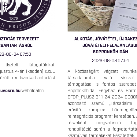
OZTATÁS TERVEZETT
ALKOTÁS, JÓVÁTÉTEL, ÚJRAKE
RBANTARTÁSRÓL
JÓVÁTÉTELI FELAJÁNLÁSO
SOPRONKŐHIDÁN
26-08-04 07:53
2026-08-03 07:54
 tisztelt látogatóinkat,
usztus 4-én (kedden) 13:00
A közösségért végzett mun
özött rendszerkarbantartást
társadalomba való visszaille
támogatása is fontos szerepe
uvosre.hu
weboldalon.
Sopronkőhidai Fegyház és Bört
EFOP_PLUSZ-3.1.1-24-2024-0000
azonosító számú „Társadalmi k
erősítő komplex bűnmegelő
reintegrációs program” keretében. 
részeként megvalósuló fogla
rehabilitáció során a fogvatartot
kézműves termékeket készítettek,