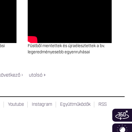
ási
Füstből mentettek és újraélesztettek a bv.
legeredményesebb egyenruhásai
következő ›
utolsó »
t
Youtube
Instagram
Együttműködők
RSS