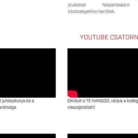
jóvátételi felajánlásként
közösségekhez kerültek.
YOUTUBE CSATOR
 juhászkutya és a
Elindult a TE HANGOD, várjuk a kollé
arátsága
visszajelzését!