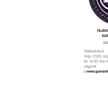
TÁJÉK
KA
20
Tájékoztatjuk
hogy 2026. aug
és 14:00 óra k
végzünk
a
www.gyereah