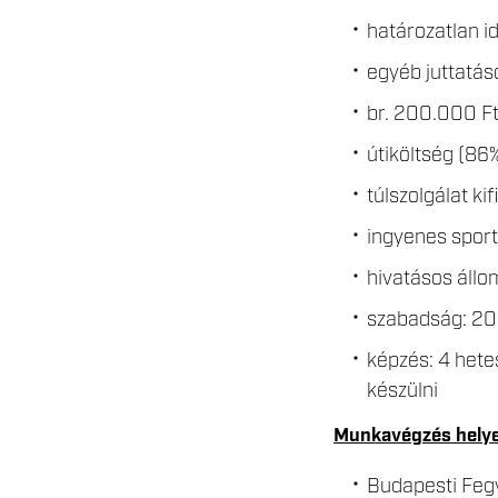
határozatlan i
egyéb juttatás
br. 200.000 Ft
útiköltség (8
túlszolgálat ki
ingyenes sport
hivatásos áll
szabadság: 20 
képzés: 4 het
készülni
Munkavégzés hely
Budapesti Fegy