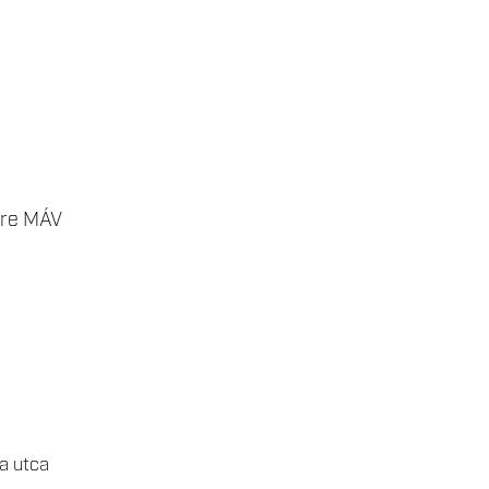
zére MÁV
a utca