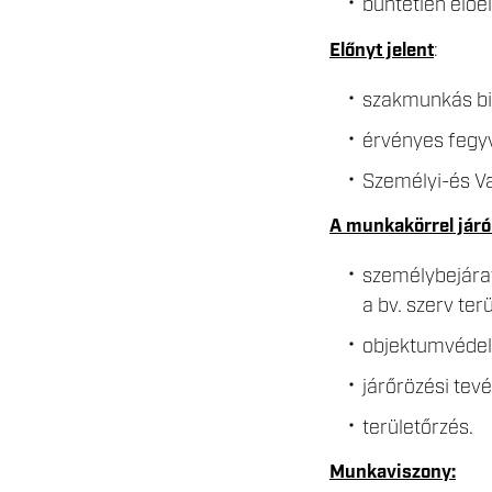
büntetlen előél
Előnyt jelent
:
szakmunkás bi
érvényes fegyv
Személyi-és V
A munkakörrel járó
személybejárat
a bv. szerv ter
objektumvédel
járőrözési tev
területőrzés.
Munkaviszony: