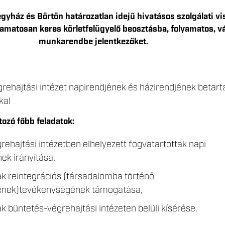
gyház és Börtön határozatlan idejű hivatásos szolgálati v
yamatosan keres körletfelügyelő beosztásba, folyamatos, v
munkarendbe jelentkezőket.
rehajtási intézet napirendjének és házirendjének betart
kal
ozó főbb feladatok:
rehajtási intézetben elhelyezett fogvatartottak napi
ek irányítása,
ak reintegrációs (társadalomba történő
ének)tevékenységének támogatása,
k büntetés-végrehajtási intézeten belüli kísérése.