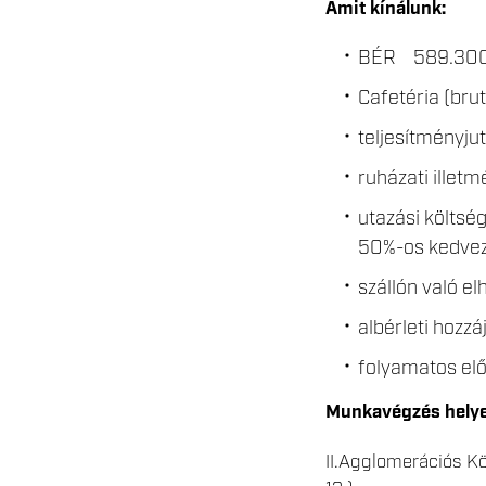
Amit kínálunk:
BÉR 589.300
Cafetéria (bru
teljesítményju
ruházati illet
utazási költsé
50%-os kedvez
szállón való el
albérleti hozzá
folyamatos el
Munkavégzés helye
II.Agglomerációs K