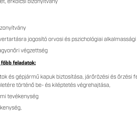
et, erkölcsi bizonyítvány
zonyítvány
ertartásra jogosító orvosi és pszichológiai alkalmassági 
agyonőri végzettség
 főbb feladatok:
ok és gépjármű kapuk biztosítása, járőrözési és őrzési f
ületére történő be- és kiléptetés végrehajtása,
mi tevékenység
ékenység,