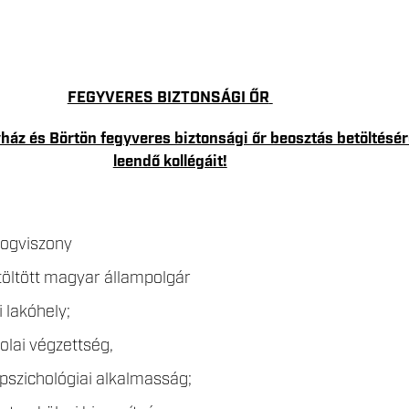
FEGYVERES BIZTONSÁGI ŐR
áz és Börtön fegyveres biztonsági őr beosztás betöltésér
leendő kollégáit!
jogviszony
etöltött magyar állampolgár
i lakóhely;
kolai végzettség,
pszichológiai alkalmasság;