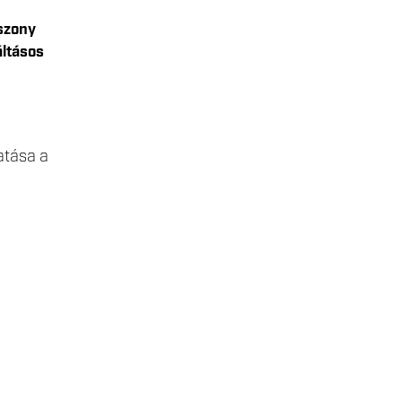
iszony
áltásos
atása a