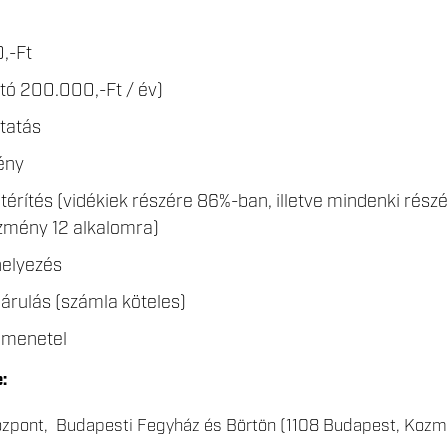
,-Ft
ttó 200.000,-Ft / év)
ttatás
mény
gtérítés (vidékiek részére 86%-ban, illetve mindenki rés
mény 12 alkalomra)
helyezés
járulás (számla köteles)
őmenetel
:
özpont, Budapesti Fegyház és Börtön (1108 Budapest, Kozm