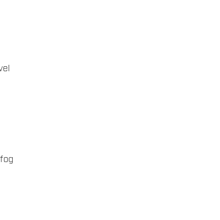
vel
 fog