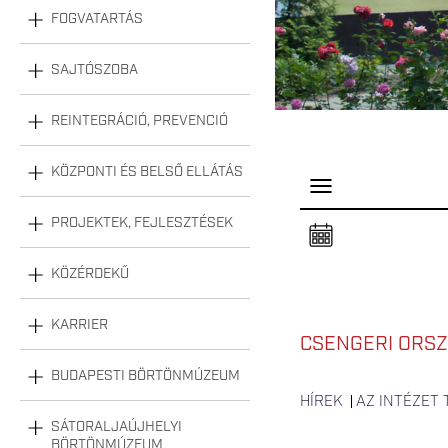
FOGVATARTÁS
SAJTÓSZOBA
REINTEGRÁCIÓ, PREVENCIÓ
KÖZPONTI ÉS BELSŐ ELLÁTÁS
P
a
n
PROJEKTEK, FEJLESZTÉSEK
e
l
n
KÖZÉRDEKŰ
y
i
t
á
KARRIER
s
CSENGERI ORSZ
a
BUDAPESTI BÖRTÖNMÚZEUM
HÍREK
AZ INTÉZET
SÁTORALJAÚJHELYI
BÖRTÖNMÚZEUM