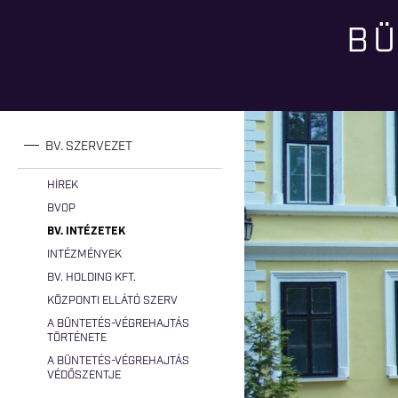
BÜ
Jelenlegi hely
BV. SZERVEZET
HÍREK
BVOP
BV. INTÉZETEK
INTÉZMÉNYEK
BV. HOLDING KFT.
KÖZPONTI ELLÁTÓ SZERV
A BÜNTETÉS-VÉGREHAJTÁS
TÖRTÉNETE
A BÜNTETÉS-VÉGREHAJTÁS
VÉDŐSZENTJE