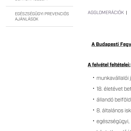
AGGLOMERÁCIÓK
EGÉSZSÉGÜGYI PREVENCIÓS
AJÁNLÁSOK
A Budapesti Fegyh
A felvétel feltételei:
munkavállalói 
18. életévet b
állandó belföld
8. általános is
egészségügyi, 