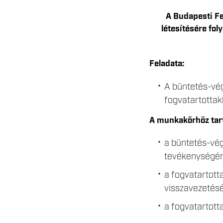
A Budapesti Fe
létesítésére fol
Feladata:
A büntetés-vég
fogvatartottak
A munkakörhöz tart
a büntetés-vég
tevékenységén
a fogvatartott
visszavezetés
a fogvatartotta