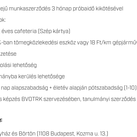
dejű munkaszerződés 3 hónap próbaidő kikötésével
ok:
 éves cafeteria (Szép kártya)
6%-ban tömegközlekedési eszköz vagy 18 Ft/km gépjármű
fizetése
olási lehetőség
ományba kerülés lehetősége
nap alapszabadság + életév alapján pótszabadság (1-10)
es képzés BVOTRK szervezésében, tanulmányi szerződés
e
:
ház és Börtön (1108 Budapest, Kozma u. 13.)