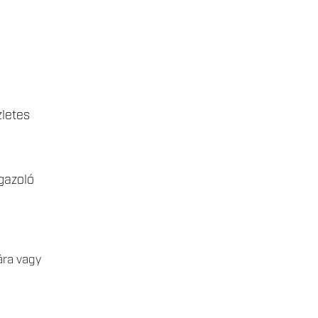
zletes
gazoló
ára vagy