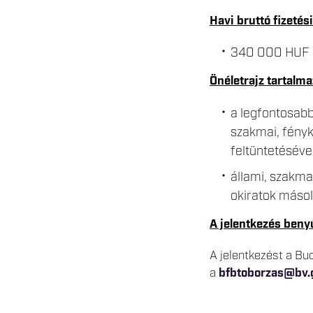
Havi bruttó fizetés
340 000 HUF
Önéletrajz tartalma
a legfontosabb
szakmai, fényk
feltüntetésével
állami, szakma
okiratok másol
A jelentkezés beny
A jelentkezést a Bu
a
bfbtoborzas@bv.