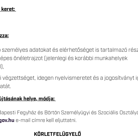
i keret:
zza:
 személyes adatokat és elérhetőséget is tartalmazó rés
épes önéletrajzot (jelenlegi és korábbi munkahelyek
),
i végzettséget, idegen nyelvismeretet és a jogosítványt i
atát.
újtásának helye, módja:
dapesti Fegyház és Börtön Személyügyi és Szociális Osztály
gov.hu
e-mail címre kell eljuttatni.
KÖRLETFELÜGYELŐ