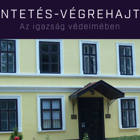
Ugrás a
NTETÉS-VÉGREHAJ
tartalomra
Az igazság védelmében