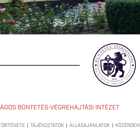
ÁGOS BÜNTETÉS-VÉGREHAJTÁSI INTÉZET
 TÖRTÉNETE
TÁJÉKOZTATÓK
ÁLLÁSAJÁNLATOK
KÖZÉRDEK