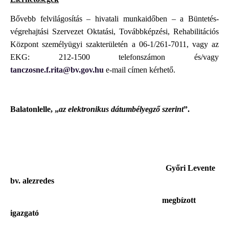
Bővebb felvilágosítás – hivatali munkaidőben – a Büntetés-
végrehajtási Szervezet Oktatási, Továbbképzési, Rehabilitációs
Központ személyügyi szakterületén a 06-1/261-7011, vagy az
EKG: 212-1500 telefonszámon és/vagy
tanczosne.f.rita@bv.gov.hu
e-mail címen kérhető.
Balatonlelle, „
az elektronikus dátumbélyegző szerint
”.
Győri Levente
bv. alezredes
megbízott
igazgató