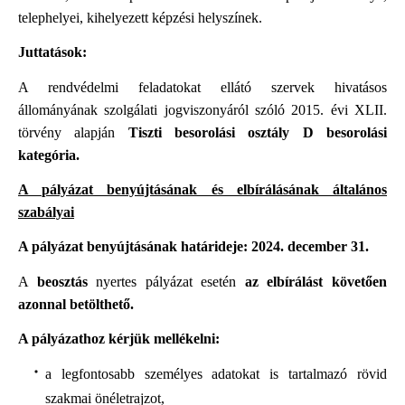
telephelyei, kihelyezett képzési helyszínek.
Juttatások:
A rendvédelmi feladatokat ellátó szervek hivatásos
állományának szolgálati jogviszonyáról szóló 2015. évi XLII.
törvény alapján
Tiszti besorolási osztály D besorolási
kategória.
A pályázat benyújtásának és elbírálásának általános
szabályai
A pályázat benyújtásának határideje: 2024. december 31.
A
beosztás
nyertes pályázat esetén
az elbírálást követően
azonnal be
tölthető.
A pályázathoz kérjük mellékelni:
a legfontosabb személyes adatokat is tartalmazó rövid
szakmai önéletrajzot,