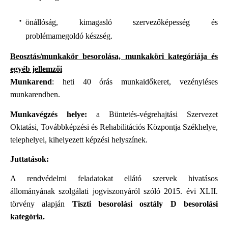
önállóság, kimagasló szervezőképesség és
problémamegoldó készség.
Beosztás/munkakör besorolása, munkaköri kategóriája és
egyéb jellemzői
Munkarend
: heti 40 órás munkaidőkeret, vezényléses
munkarendben.
Munkavégzés helye:
a Büntetés-végrehajtási Szervezet
Oktatási, Továbbképzési és Rehabilitációs Központja Székhelye,
telephelyei, kihelyezett képzési helyszínek.
Juttatások:
A rendvédelmi feladatokat ellátó szervek hivatásos
állományának szolgálati jogviszonyáról szóló 2015. évi XLII.
törvény alapján
Tiszti besorolási osztály D besorolási
kategória.