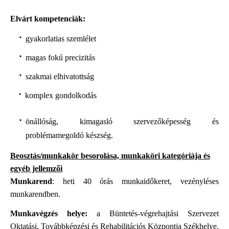
Elvárt kompetenciák:
gyakorlatias szemlélet
magas fokú precizitás
szakmai elhivatottság
komplex gondolkodás
önállóság, kimagasló szervezőképesség és
problémamegoldó készség.
Beosztás/munkakör besorolása, munkaköri kategóriája és
egyéb jellemzői
Munkarend
: heti 40 órás munkaidőkeret, vezényléses
munkarendben.
Munkavégzés helye:
a Büntetés-végrehajtási Szervezet
Oktatási, Továbbképzési és Rehabilitációs Központja Székhelye,