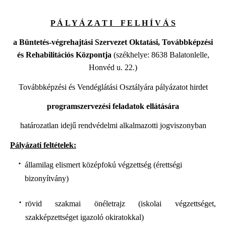
P Á L Y Á Z A T I F E L H Í V Á S
a Büntetés-végrehajtási Szervezet Oktatási, Továbbképzési
és Rehabilitációs Központja
(székhelye: 8638 Balatonlelle,
Honvéd u. 22.)
Továbbképzési és Vendéglátási Osztályára pályázatot hirdet
programszervezési feladatok ellátására
határozatlan idejű rendvédelmi alkalmazotti jogviszonyban
Pályázati feltételek:
államilag elismert középfokú végzettség (érettségi
bizonyítvány)
rövid szakmai önéletrajz (iskolai végzettséget,
szakképzettséget igazoló okiratokkal)