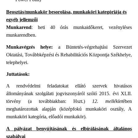
Beosztás/munkakör besorolása, munkaköri kategóriája és
egyéb jellemzői
Munkarend
: heti 40 órás munkaidőkeret, vezényléses
munkarendben.
Munkavégzés helye:
a Büntetés-végrehajtási Szervezet
Oktatási, Továbbképzési és Rehabilitációs Központja Székhelye,
telephelyei.
Juttatások:
A rendvédelmi feladatokat ellátó szervek hivatásos
állományának szolgálati jogviszonyáról szóló 2015. évi XLII.
törvény (a továbbiakban: Hszt.)
12. melléklet
ében
meghatározottak alapján (középfokú munkaköri osztály, A
munkaköri kategória, előadói munkakör).
A pályázat benyújtásának és elbírálásának általános
szabályai