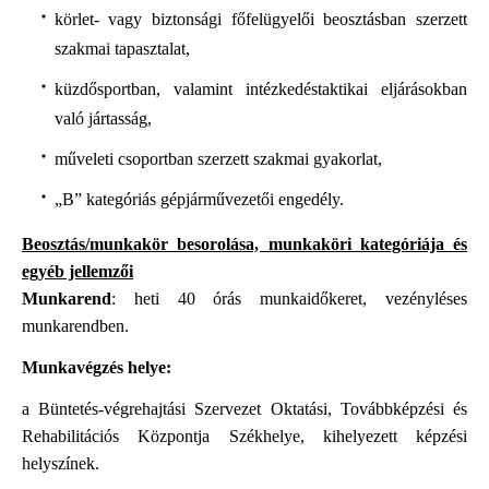
körlet- vagy biztonsági főfelügyelői beosztásban szerzett
szakmai tapasztalat,
küzdősportban, valamint intézkedéstaktikai eljárásokban
való jártasság,
műveleti csoportban szerzett szakmai gyakorlat,
„B” kategóriás gépjárművezetői engedély.
Beosztás/munkakör besorolása, munkaköri kategóriája és
egyéb jellemzői
Munkarend
: heti 40 órás munkaidőkeret, vezényléses
munkarendben.
Munkavégzés helye:
a Büntetés-végrehajtási Szervezet Oktatási, Továbbképzési és
Rehabilitációs Központja Székhelye, kihelyezett képzési
helyszínek.