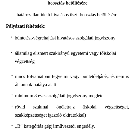
beosztás betöltésére
határozatlan idejű hivatásos tiszti beosztás betöltésére.
Pályázati feltételek:
büntetési-végrehajtási hivatásos szolgálati jogviszony
államilag elismert szakirányú egyetemi vagy főiskolai
végzettség
nincs folyamatban fegyelmi vagy büntetőeljárás, és nem is
áll annak hatálya alatt
minimum 8 éves szolgálati jogviszony megléte
rövid szakmai önéletrajz (iskolai végzettséget,
szakképzettséget igazoló okiratokkal)
„B” kategóriás gépjárművezetői engedély.