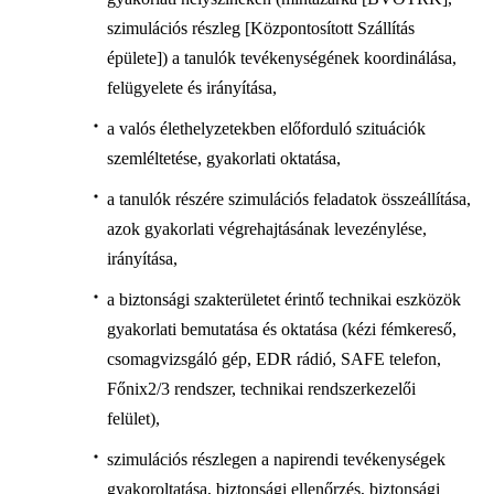
szimulációs részleg [Központosított Szállítás
épülete]) a tanulók tevékenységének koordinálása,
felügyelete és irányítása,
a valós élethelyzetekben előforduló szituációk
szemléltetése, gyakorlati oktatása,
a tanulók részére szimulációs feladatok összeállítása,
azok gyakorlati végrehajtásának levezénylése,
irányítása,
a biztonsági szakterületet érintő technikai eszközök
gyakorlati bemutatása és oktatása (kézi fémkereső,
csomagvizsgáló gép, EDR rádió, SAFE telefon,
Főnix2/3 rendszer, technikai rendszerkezelői
felület),
szimulációs részlegen a napirendi tevékenységek
gyakoroltatása, biztonsági ellenőrzés, biztonsági