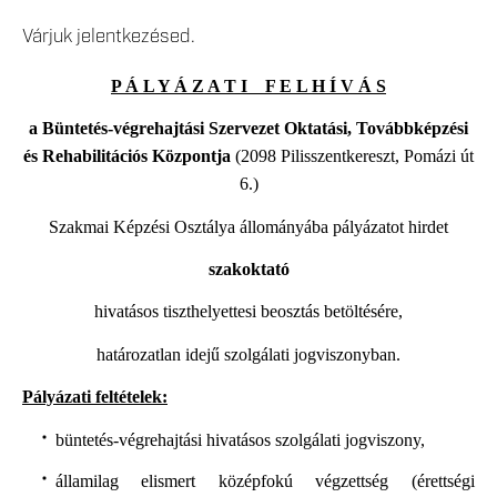
Várjuk jelentkezésed.
P Á L Y Á Z A T I F E L H Í V Á S
a Büntetés-végrehajtási Szervezet Oktatási, Továbbképzési
és Rehabilitációs Központja
(2098 Pilisszentkereszt, Pomázi út
6.)
Szakmai Képzési Osztálya állományába pályázatot hirdet
szakoktató
hivatásos tiszthelyettesi
beosztás betöltésére,
határozatlan idejű szolgálati jogviszonyban.
Pályázati feltételek:
büntetés-végrehajtási hivatásos szolgálati jogviszony,
államilag elismert középfokú végzettség (érettségi