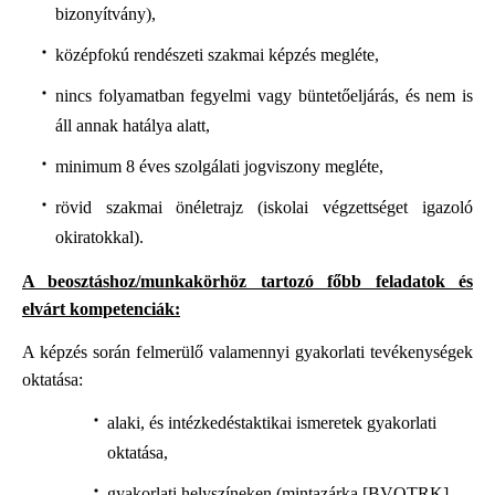
bizonyítvány),
középfokú rendészeti szakmai képzés megléte,
nincs folyamatban fegyelmi vagy büntetőeljárás, és nem is
áll annak hatálya alatt,
minimum 8 éves szolgálati jogviszony megléte,
rövid szakmai önéletrajz (iskolai végzettséget igazoló
okiratokkal).
A beosztáshoz/munkakörhöz tartozó főbb feladatok és
elvárt kompetenciák:
A képzés során felmerülő valamennyi gyakorlati tevékenységek
oktatása:
alaki, és intézkedéstaktikai ismeretek gyakorlati
oktatása,
gyakorlati helyszíneken (mintazárka [BVOTRK],