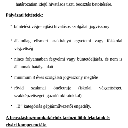
határozatlan idejű hivatásos tiszti beosztás betöltésére.
Pályázati feltételek:
büntetési-végrehajtási hivatásos szolgálati jogviszony
államilag elismert szakirányú egyetemi vagy főiskolai
végzettség
nincs folyamatban fegyelmi vagy büntetőeljárás, és nem is
áll annak hatálya alatt
minimum 8 éves szolgálati jogviszony megléte
rövid szakmai önéletrajz (iskolai végzettséget,
szakképzettséget igazoló okiratokkal)
„B” kategóriás gépjárművezetői engedély.
A beosztáshoz/munkakörhöz tartozó főbb feladatok és
elvárt kompetenciák: