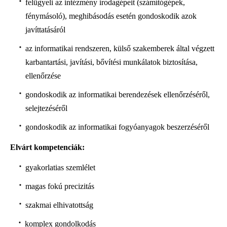
felügyeli az intézmény irodagépeit (számítógépek,
fénymásoló), meghibásodás esetén gondoskodik azok
javíttatásáról
az informatikai rendszeren, külső szakemberek által végzett
karbantartási, javítási, bővítési munkálatok biztosítása,
ellenőrzése
gondoskodik az informatikai berendezések ellenőrzéséről,
selejtezéséről
gondoskodik az informatikai fogyóanyagok beszerzéséről
Elvárt kompetenciák:
gyakorlatias szemlélet
magas fokú precizitás
szakmai elhivatottság
komplex gondolkodás