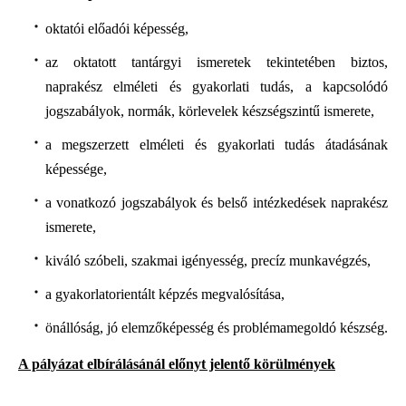
oktatói előadói képesség,
az oktatott tantárgyi ismeretek tekintetében biztos,
naprakész elméleti és gyakorlati tudás, a kapcsolódó
jogszabályok, normák, körlevelek készségszintű ismerete,
a megszerzett elméleti és gyakorlati tudás átadásának
képessége,
a vonatkozó jogszabályok és belső intézkedések naprakész
ismerete,
kiváló szóbeli, szakmai igényesség, precíz munkavégzés,
a gyakorlatorientált képzés megvalósítása,
önállóság, jó elemzőképesség és problémamegoldó készség.
A pályázat elbírálásánál előnyt jelentő körülmények