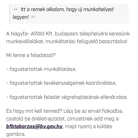
Itt a remek alkalom, hogy új munkahelyed
legyen!
A Nagyfa- Alföld Kft. budapesti telephelyére keresünk
munkavállalókat, munkáltatási felügyelő beosztásba!
Mi lenne a feladatod?
- fogvatartottak munkáltatása,
- fogvatartottak tevékenységeinek koordinálása,
- fogvatartottak feladat végrehajtásának ellenőrzése.
És hogy mit kell tenned? Lépj be az email fiókodba,
csatold be önéletrajzodat, címzettnek add meg a
bfbtoborzas@bv.gov.hu
, majd nyomj a küldés
gombra.