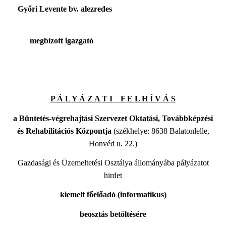
Győri Levente bv. alezredes
megbízott igazgató
P Á L Y Á Z A T I F E L H Í V Á S
a Büntetés-végrehajtási Szervezet Oktatási, Továbbképzési
és Rehabilitációs Központja
(székhelye: 8638 Balatonlelle,
Honvéd u. 22.)
Gazdasági és Üzemeltetési Osztálya állományába pályázatot
hirdet
kiemelt főelőadó (informatikus)
beosztás betöltésére