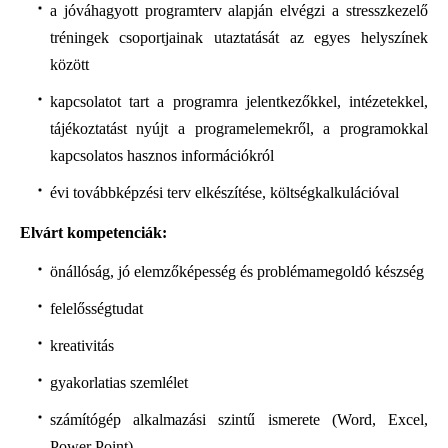
a jóváhagyott programterv alapján elvégzi a stresszkezelő
tréningek csoportjainak utaztatását az egyes helyszínek
között
kapcsolatot tart a programra jelentkezőkkel, intézetekkel,
tájékoztatást nyújt a programelemekről, a programokkal
kapcsolatos hasznos információkról
évi továbbképzési terv elkészítése, költségkalkulációval
Elvárt kompetenciák:
önállóság, jó elemzőképesség és problémamegoldó készség
felelősségtudat
kreativitás
gyakorlatias szemlélet
számítógép alkalmazási szintű ismerete (Word, Excel,
Power Point)