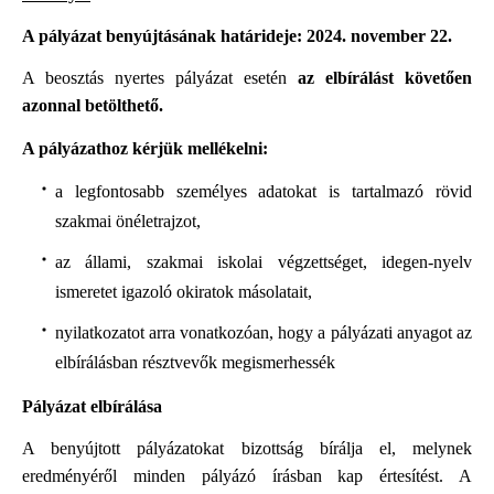
A pályázat benyújtásának határideje: 2024. november 22.
A beosztás
nyertes pályázat esetén
az elbírálást követően
azonnal be
tölthető.
A pályázathoz kérjük mellékelni:
a legfontosabb személyes adatokat is tartalmazó rövid
szakmai önéletrajzot,
az állami, szakmai iskolai végzettséget, idegen-nyelv
ismeretet igazoló okiratok másolatait,
nyilatkozatot arra vonatkozóan, hogy a pályázati anyagot az
elbírálásban résztvevők megismerhessék
Pályázat elbírálása
A benyújtott pályázatokat bizottság bírálja el, melynek
eredményéről minden pályázó írásban kap értesítést. A