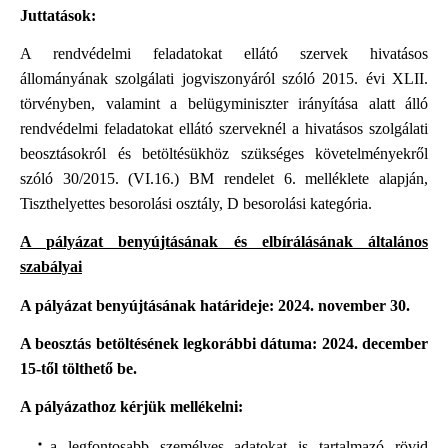
Juttatások:
A rendvédelmi feladatokat ellátó szervek hivatásos
állományának szolgálati jogviszonyáról szóló 2015. évi XLII.
törvényben, valamint a belügyminiszter irányítása alatt álló
rendvédelmi feladatokat ellátó szerveknél a hivatásos szolgálati
beosztásokról és betöltésükhöz szükséges követelményekről
szóló 30/2015. (VI.16.) BM rendelet 6. melléklete alapján,
Tiszthelyettes besorolási osztály, D besorolási kategória.
A pályázat benyújtásának és elbírálásának általános
szabályai
A pályázat benyújtásának határideje: 2024. november 30.
A beosztás betöltésének legkorábbi dátuma:
2024. december
15-től tölthető be.
A pályázathoz kérjük mellékelni:
a legfontosabb személyes adatokat is tartalmazó rövid