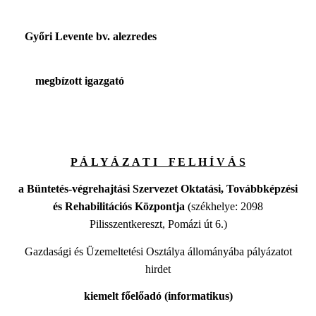
Győri Levente bv. alezredes
megbízott igazgató
P Á L Y Á Z A T I F E L H Í V Á S
a Büntetés-végrehajtási Szervezet Oktatási, Továbbképzési
és Rehabilitációs Központja
(székhelye: 2098
Pilisszentkereszt, Pomázi út 6.)
Gazdasági és Üzemeltetési Osztálya állományába pályázatot
hirdet
kiemelt főelőadó (informatikus)