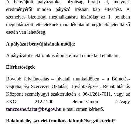
A benyújtott pályázatokat bizottság bírálja el, melynek
eredményéről minden pályázó írásban kap értesítést. A
személyes bizottsági meghallgatásra kizárólag az 1. pontban
meghatározott feltételeknek maradéktalanul megfelelő jelentkező
esetén van lehetőség.
A pályázat benyújtásának módja:
A pályázatot elektronikus úton a
e-mail címre kell eljuttatni.
Elérhetőségek
Bővebb felvilágosítás – hivatali munkaidőben – a Büntetés-
végrehajtási Szervezet Oktatási, Továbbképzési, Rehabilitációs
Központ személyügyi szakterületén a 06-1/261-7011, vagy az
EKG: 212-1500 telefonszámon és/vagy
tanczosne.f.rita@bv.gov.hu
e-mail címen kérhető.
Balatonlelle, „az elektronikus dátumbélyegző szerint”