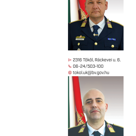
2316 Tököl, Ráckevei u. 6.
06-24/503-100
tokol.uk@bv.gov.hu