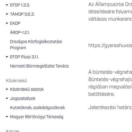
Az Állampusztai Ors
EFOP 1.3.3.
létesítésére folya
TÁMOP 5.6.3.
váltásos munkarend
EKOP
ÁROP-1.2.1.
Országos Közfoglalkoztatási
https://gyereahuvos
Program
EFOP Plusz 3.1.1.
Nemzeti Bűnmegelőzési Tanács
A büntetés-végrehaj
Büntetés-végrehajtá
Közérdekű
régióban megvalósít
Közérdekű adatok
betöltésére.
Jogszabályok
Jelentkezési határi
Kutatóknak, szakdolgozóknak
Magyar Börtönügyi Társaság
Karrier