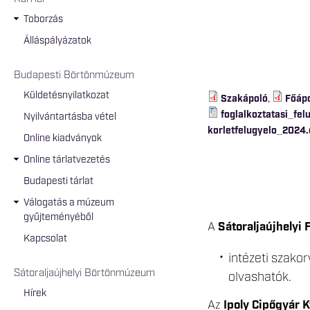
Toborzás
Álláspályázatok
Budapesti Börtönmúzeum
Küldetésnyilatkozat
Szakápoló
,
Főáp
foglalkoztatasi_fe
Nyilvántartásba vétel
korletfelugyelo_2024.
Online kiadványok
Online tárlatvezetés
Budapesti tárlat
Válogatás a múzeum
gyűjteményéből
A
Sátoraljaújhelyi
Kapcsolat
intézeti szako
Sátoraljaújhelyi Börtönmúzeum
olvashatók.
Hírek
Az
Ipoly Cipőgyár Kf