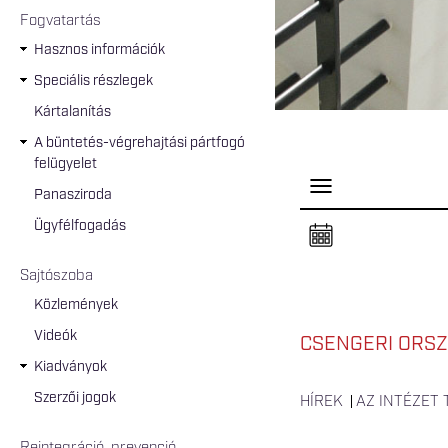
Fogvatartás
Hasznos információk
Speciális részlegek
Kártalanítás
A büntetés-végrehajtási pártfogó
felügyelet
P
Panasziroda
a
n
Ügyfélfogadás
e
l
n
Sajtószoba
y
i
Közlemények
t
á
Videók
s
CSENGERI ORSZ
a
Kiadványok
Szerzői jogok
HÍREK
AZ INTÉZET