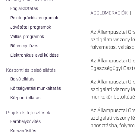
Reintegráció, prevenció
Foglalkoztatás
AGGLOMERÁCIÓK
Reintegrációs programok
Jóvátételi programok
Az Állampusztai Ors
Vallási programok
szolgálati viszony 
Bűnmegelőzés
folyamatos, váltás
Elektronikus levél küldése
Az Állampusztai Or
Egészségügyi Oszt
Központi és belső ellátás
Belső ellátás
Az Állampusztai Ors
Költségvetési munkáltatás
szolgálati viszony 
munkakör betöltésér
Központi ellátás
Az Állampusztai Ors
Projektek, fejlesztések
szolgálati viszony 
Férőhelybővítés
beosztásba, folyam
Korszerűsítés