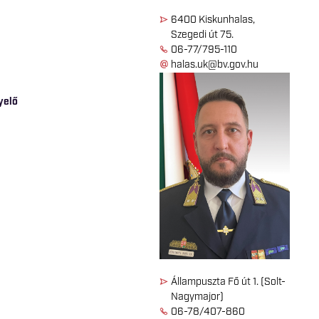
6400 Kiskunhalas,
Szegedi út 75.
06-77/795-110
halas.uk@bv.gov.hu
yelő
<
Állampuszta Fő út 1. (Solt-
Nagymajor)
06-78/407-860