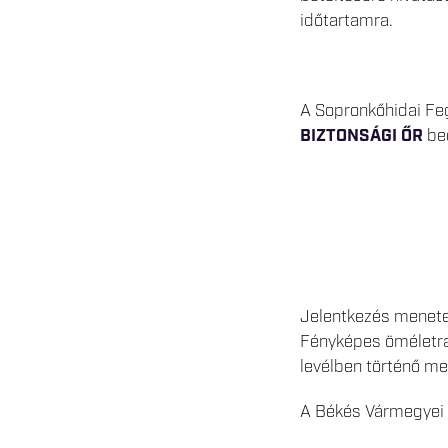
időtartamra.
A Sopronkőhidai Feg
BIZTONSÁGI ŐR
beo
Jelentkezés menete 
Fényképes öméletraj
levélben történő m
A Békés Vármegyei B