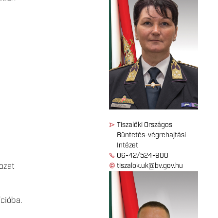
Tiszalöki Országos
Büntetés-végrehajtási
Intézet
06-42/524-900
ozat
tiszalok.uk@bv.gov.hu
cióba.