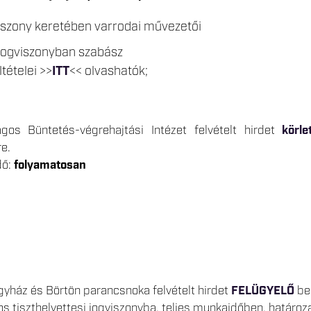
iszony keretében varrodai művezetői
jogviszonyban szabász
tételei >>
ITT
<< olvashatók;
gos Büntetés-végrehajtási Intézet felvételt hirdet
körle
e.
dő:
folyamatosan
yház és Börtön parancsnoka felvételt hirdet
FELÜGYELŐ
be
os tiszthelyettesi jogviszonyba, teljes munkaidőben, határoz