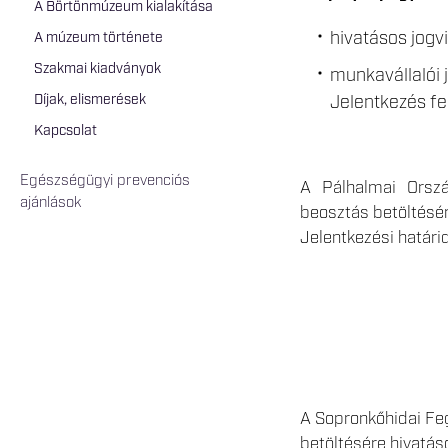
A Börtönmúzeum kialakítása
hivatásos jogv
A múzeum története
Szakmai kiadványok
munkavállalói 
Díjak, elismerések
Jelentkezés fel
Kapcsolat
Egészségügyi prevenciós
A Pálhalmai Orszá
ajánlások
beosztás betöltésér
Jelentkezési határi
A Sopronkőhidai Feg
betöltésére hivatás