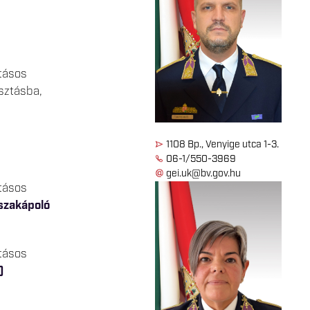
atásos
sztásba,
1108 Bp., Venyige utca 1-3.
06-1/550-3969
gei.uk@bv.gov.hu
atásos
szakápoló
atásos
)