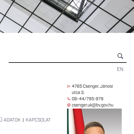
EN
4765 Csenger, Jánosi
utca 3.
06-44/795-979
csenger.uk@bv.gov.hu
Ű ADATOK
KAPCSOLAT