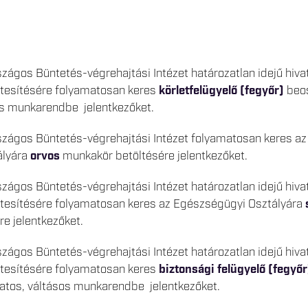
zágos Büntetés-végrehajtási Intézet határozatlan idejű hiv
létesítésére folyamatosan keres
körletfelügyelő (fegyőr)
beo
os munkarendbe jelentkezőket.
szágos Büntetés-végrehajtási Intézet folyamatosan keres az
ályára
orvos
munkakör betöltésére jelentkezőket.
zágos Büntetés-végrehajtási Intézet határozatlan idejű hiv
létesítésére folyamatosan keres az Egészségügyi Osztályára
e jelentkezőket.
zágos Büntetés-végrehajtási Intézet határozatlan idejű hiv
létesítésére folyamatosan keres
biztonsági felügyelő (fegyőr
atos, váltásos munkarendbe jelentkezőket.