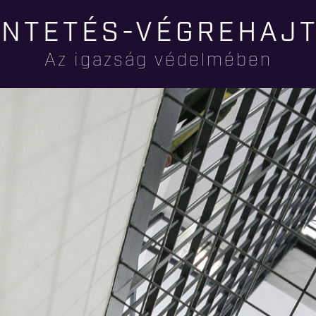
Ugrás a
NTETÉS-VÉGREHAJ
tartalomra
Az igazság védelmében