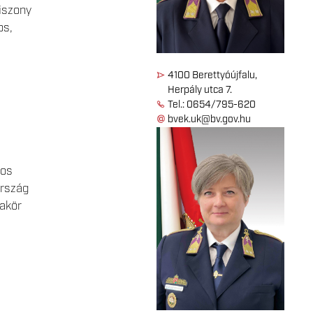
iszony
os,
4100 Berettyóújfalu,
Herpály utca 7.
Tel.: 0654/795-620
bvek.uk@bv.gov.hu
gos
ország
akör