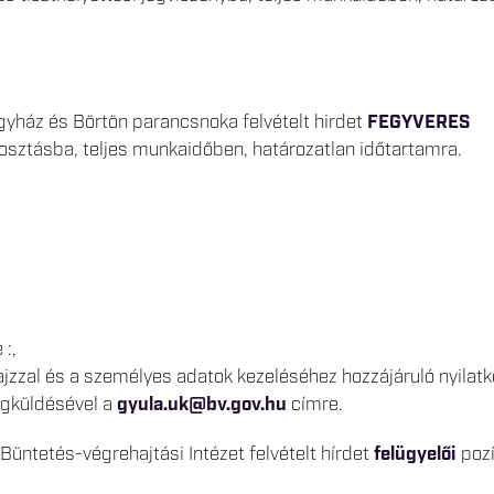
yház és Börtön parancsnoka felvételt hirdet
FEGYVERES
sztásba, teljes munkaidőben, határozatlan időtartamra.
:,
zzal és a személyes adatok kezeléséhez hozzájáruló nyilatk
egküldésével a
gyula.uk@bv.gov.hu
címre.
üntetés-végrehajtási Intézet felvételt hírdet
felügyelői
pozí