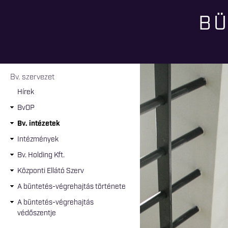
BÜ
Jelenlegi hely
Bv. szervezet
Hírek
BvOP
Bv. intézetek
Intézmények
Bv. Holding Kft.
Központi Ellátó Szerv
A büntetés-végrehajtás története
A büntetés-végrehajtás
védőszentje