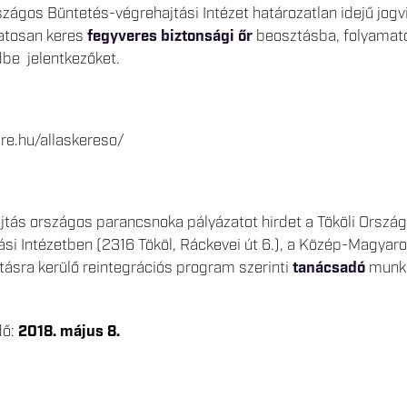
zágos Büntetés-végrehajtási Intézet határozatlan idejű jogv
matosan keres
fegyveres biztonsági őr
beosztásba, folyamat
be jelentkezőket.
re.hu/allaskereso/
tás országos parancsnoka pályázatot hirdet a Tököli Orszá
si Intézetben (2316 Tököl, Ráckevei út 6.), a Közép-Magyar
ásra kerülő reintegrációs program szerinti
tanácsadó
munk
dő:
2018. május 8.