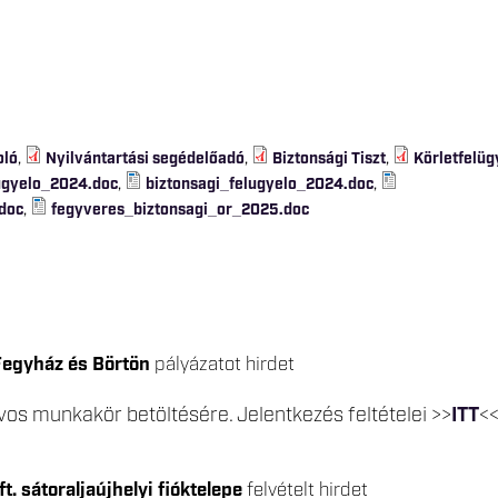
oló
,
Nyilvántartási segédelőadó
,
Biztonsági Tiszt
,
Körletfelüg
lugyelo_2024.doc
,
biztonsagi_felugyelo_2024.doc
,
doc
,
fegyveres_biztonsagi_or_2025.doc
 Fegyház és Börtön
pályázatot hirdet
rvos munkakör betöltésére. Jelentkezés feltételei >>
ITT
<
t. sátoraljaújhelyi fióktelepe
felvételt hirdet