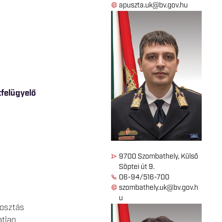
apuszta.uk@bv.gov.hu
tfelügyelő
9700 Szombathely, Külső
Söptei út 9.
06-94/516-700
szombathely.uk@bv.gov.h
u
osztás
atlan