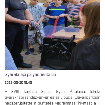
Gyereknapi pályaorientáció
2023-05-30 18:45
A XVIII. kerületi Gulner Gyula Általános Iskola
gyereknapi rendezvényén és az újbudai Elevenparkban
népszerűsítette a büntetés-végrehajtási hivatást a II.