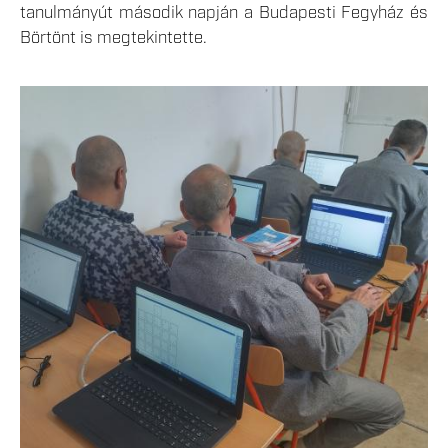
tanulmányút második napján a Budapesti Fegyház és
Börtönt is megtekintette.