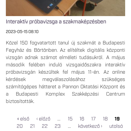
Interaktív próbavizsga a szakmaképzésben
2023-05-15 08:10
Közel 150 fogvatartott tanul új szakmát a Budapesti
Fegyház és Börtönben. Az elítéltek digitális központi
vizsgán adnak számot elméleti tudásukról. A május
második felében induló vizsgaidőszakra interaktív
próbavizsgán készültek fel május 11-én. Az online
kérdések megválaszolásához szükséges
számítógépes hátteret a Pannon Oktatási Központ és
a Budapesti Komplex Szakképzési Centrum
biztosították.
« első
‹ előző
…
15
16
17
18
19
OLDALAK
20
21
22
23
…
következő ›
utolsó