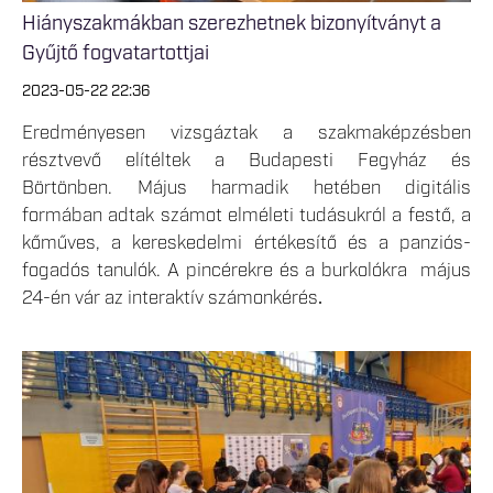
Hiányszakmákban szerezhetnek bizonyítványt a
Gyűjtő fogvatartottjai
2023-05-22 22:36
Eredményesen vizsgáztak a szakmaképzésben
résztvevő elítéltek a Budapesti Fegyház és
Börtönben. Május harmadik hetében digitális
formában adtak számot elméleti tudásukról a festő, a
kőműves, a kereskedelmi értékesítő és a panziós-
fogadós tanulók. A pincérekre és a burkolókra május
24-én vár az interaktív számonkérés
.