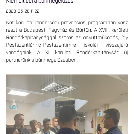
Kiemelt cél a bűnmegelőzés
2023-05-26 11:22
Két kerületi rendőrségi prevenciós programban vesz
részt a Budapesti Fegyház és Börtön. A XVIII. kerületi
Rendőrkapitánysággal szoros az együttműködés, így
Pestszentlőrinc-Pestszentimre iskolái visszajáró
vendégeink. A XI. kerületi Rendőrkapitányság új
partnerünk a bűnmegelőzésben.