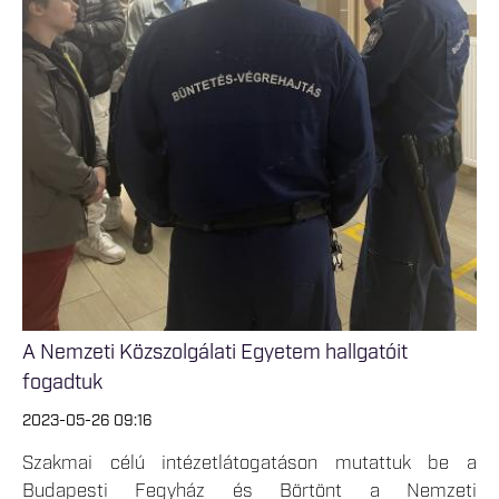
A Nemzeti Közszolgálati Egyetem hallgatóit
fogadtuk
2023-05-26 09:16
Szakmai célú intézetlátogatáson mutattuk be a
Budapesti Fegyház és Börtönt a Nemzeti