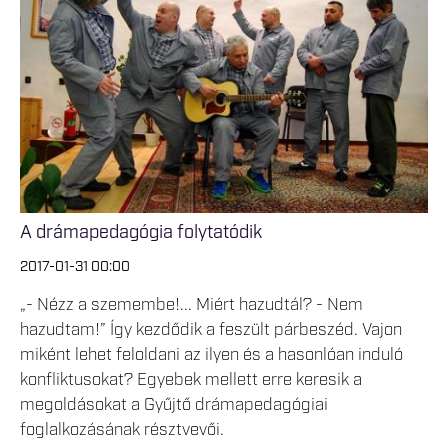
A drámapedagógia folytatódik
2017-01-31 00:00
„- Nézz a szemembe!... Miért hazudtál? - Nem
hazudtam!” Így kezdődik a feszült párbeszéd. Vajon
miként lehet feloldani az ilyen és a hasonlóan induló
konfliktusokat? Egyebek mellett erre keresik a
megoldásokat a Gyűjtő drámapedagógiai
foglalkozásának résztvevői.