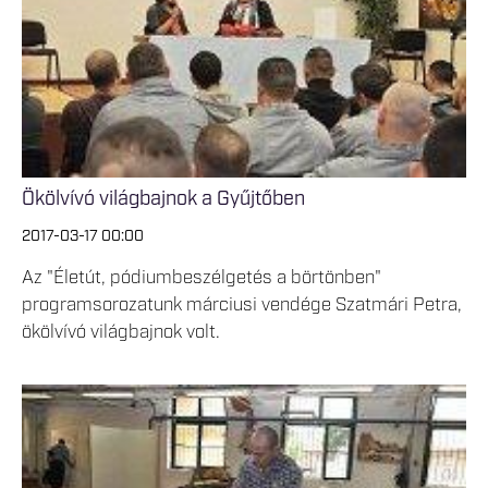
Ökölvívó világbajnok a Gyűjtőben
2017-03-17 00:00
Az "Életút, pódiumbeszélgetés a börtönben"
programsorozatunk márciusi vendége Szatmári Petra,
ökölvívó világbajnok volt.