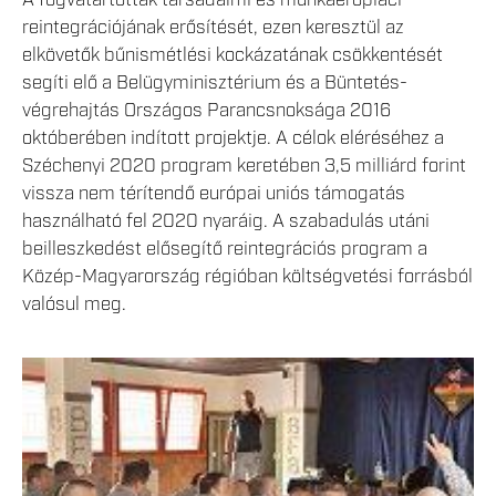
reintegrációjának erősítését, ezen keresztül az
elkövetők bűnismétlési kockázatának csökkentését
segíti elő a Belügyminisztérium és a Büntetés-
végrehajtás Országos Parancsnoksága 2016
októberében indított projektje. A célok eléréséhez a
Széchenyi 2020 program keretében 3,5 milliárd forint
vissza nem térítendő európai uniós támogatás
használható fel 2020 nyaráig. A szabadulás utáni
beilleszkedést elősegítő reintegrációs program a
Közép-Magyarország régióban költségvetési forrásból
valósul meg.