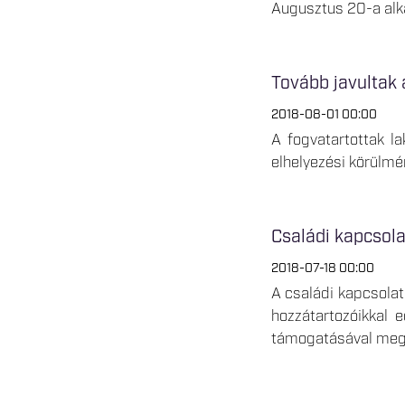
Augusztus 20-a alka
Tovább javultak 
2018-08-01 00:00
A fogvatartottak l
elhelyezési körülmé
Családi kapcsola
2018-07-18 00:00
A családi kapcsolat
hozzátartozóikkal 
támogatásával megva