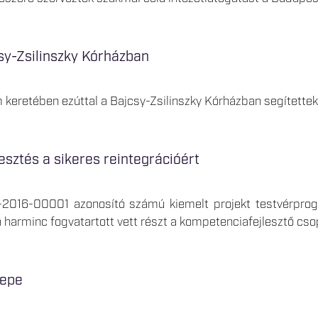
sy-Zsilinszky Kórházban
m keretében ezúttal a Bajcsy-Zsilinszky Kórházban segítettek
sztés a sikeres reintegrációért
-2016-00001 azonosító számú kiemelt projekt testvérprogr
harminc fogvatartott vett részt a kompetenciafejlesztő cso
nepe