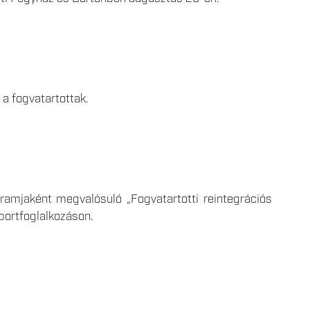
 a fogvatartottak.
amjaként megvalósuló „Fogvatartotti reintegrációs
portfoglalkozáson.