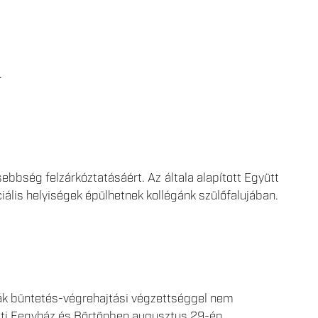
.
ebbség felzárkóztatásáért. Az általa alapított Együtt
lis helyiségek épülhetnek kollégánk szülőfalujában.
ák büntetés-végrehajtási végzettséggel nem
sti Fegyház és Börtönben augusztus 29-én.