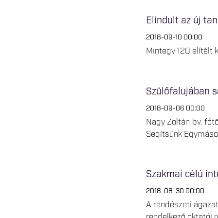
Elindult az új ta
2018-09-10 00:00
Mintegy 120 elítélt
Szülőfalujában s
2018-09-06 00:00
Nagy Zoltán bv. főt
Segítsünk Egymáson 
Szakmai célú int
2018-08-30 00:00
A rendészeti ágaza
rendelkező oktatói 