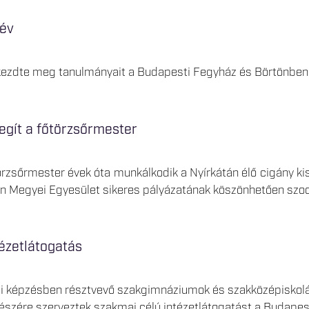
név
 kezdte meg tanulmányait a Budapesti Fegyház és Börtönben
egít a főtörzsőrmester
örzsőrmester évek óta munkálkodik a Nyírkátán élő cigány kis
Megyei Egyesület sikeres pályázatának köszönhetően szociá
ézetlátogatás
ti képzésben résztvevő szakgimnáziumok és szakközépiskol
részére szerveztek szakmai célú intézetlátogatást a Budape