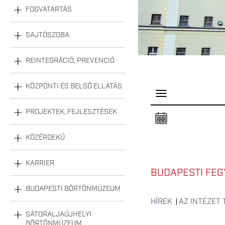
FOGVATARTÁS
SAJTÓSZOBA
REINTEGRÁCIÓ, PREVENCIÓ
KÖZPONTI ÉS BELSŐ ELLÁTÁS
P
a
n
PROJEKTEK, FEJLESZTÉSEK
e
l
n
KÖZÉRDEKŰ
y
i
t
á
KARRIER
s
BUDAPESTI FEG
a
BUDAPESTI BÖRTÖNMÚZEUM
HÍREK
AZ INTÉZET
SÁTORALJAÚJHELYI
BÖRTÖNMÚZEUM