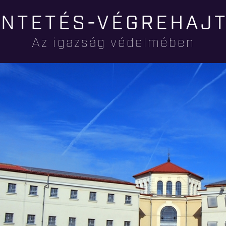
Ugrás a
NTETÉS-VÉGREHAJ
tartalomra
Az igazság védelmében