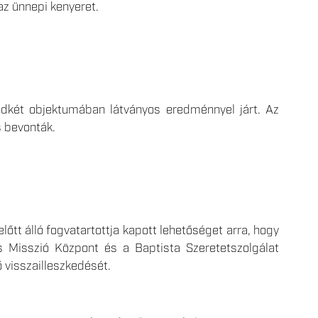
z ünnepi kenyeret.
ndkét objektumában látványos eredménnyel járt. Az
s bevonták.
őtt álló fogvatartottja kapott lehetőséget arra, hogy
us Misszió Központ és a Baptista Szeretetszolgálat
 visszailleszkedését.