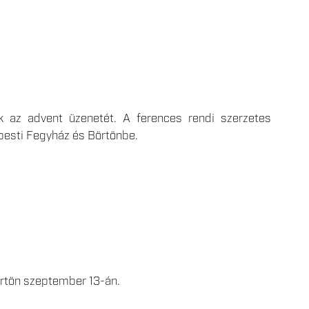
k az advent üzenetét. A ferences rendi szerzetes
pesti Fegyház és Börtönbe.
örtön szeptember 13-án.