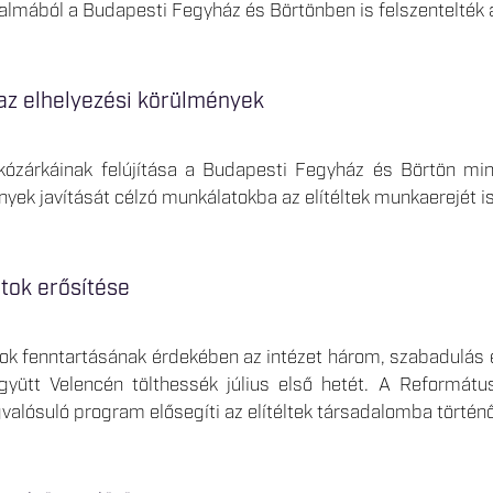
lmából a Budapesti Fegyház és Börtönben is felszentelték a
az elhelyezési körülmények
akózárkáinak felújítása a Budapesti Fegyház és Börtön mi
nyek javítását célzó munkálatokba az elítéltek munkaerejét i
tok erősítése
ok fenntartásának érdekében az intézet három, szabadulás el
együtt Velencén tölthessék július első hetét. A Reformát
lósuló program elősegíti az elítéltek társadalomba történő