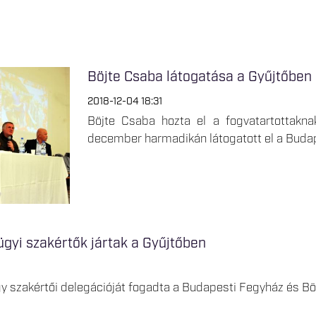
Böjte Csaba látogatása a Gyűjtőben
2018-12-04 18:31
Böjte Csaba hozta el a fogvatartottakna
december harmadikán látogatott el a Buda
gyi szakértők jártak a Gyűjtőben
y szakértői delegációját fogadta a Budapesti Fegyház és B