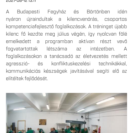
2021-08-12 13:11
A Budapesti Fegyház és Börtönben idén
nyáron újraindultak a kilencvenórás, csoportos
kompetenciafejlesztő foglalkozások. A tréninget újabb
kilenc fő kezdte meg július végén, így nyolcvan fölé
emelkedett a programban aktívan részt vevő
fogvatartottak létszáma az intézetben. A
foglalkozásokon a tanácsadó az életvezetés mellett
agresszió- és konfliktuskezelési technikákkal,
kommunikációs készségek javításával segíti elő az
elítéltek fejlődését.