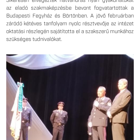
Sikeresen elvégezték hatvanórás nyári gyakorlatukat
az eladó szakmaképzésbe bevont fogvatartottak a
Budapesti Fegyház és Börtönben. A jövő februárban
záródó kétéves tanfolyam nyolc résztvevője az intézet
oktatási részlegén sajátította el a szakszerű munkához
szükséges tudnivalókat.