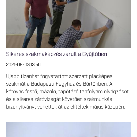
Sikeres szakmaképzés zárult a Gyűjtőben
2021-06-03 13:50
Újabb tizenhat fogvatartott szerzett piacképes
szakmát a Budapesti Fegyház és Börtönben. A
kétéves festő, mázoló, tapétázó tanfolyam elvégzését
és a sikeres záróvizsgát követően szakmunkás
bizonyítványt vehettek át az elítéltek május közepén.