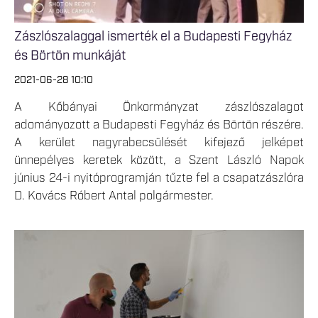
Zászlószalaggal ismerték el a Budapesti Fegyház
és Börtön munkáját
2021-06-28 10:10
A Kőbányai Önkormányzat zászlószalagot
adományozott a Budapesti Fegyház és Börtön részére.
A kerület nagyrabecsülését kifejező jelképet
ünnepélyes keretek között, a Szent László Napok
június 24-i nyitóprogramján tűzte fel a csapatzászlóra
D. Kovács Róbert Antal polgármester.