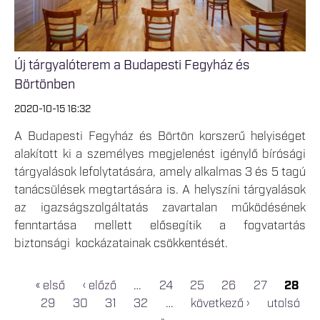
Új tárgyalóterem a Budapesti Fegyház és
Börtönben
2020-10-15 16:32
A Budapesti Fegyház és Börtön korszerű helyiséget
alakított ki a személyes megjelenést igénylő bírósági
tárgyalások lefolytatására, amely alkalmas 3 és 5 tagú
tanácsülések megtartására is. A helyszíni tárgyalások
az igazságszolgáltatás zavartalan működésének
fenntartása mellett elősegítik a fogvatartás
biztonsági kockázatainak csökkentését.
« első
‹ előző
…
24
25
26
27
28
OLDALAK
29
30
31
32
…
következő ›
utolsó