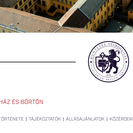
HÁZ ÉS BÖRTÖN
 TÖRTÉNETE
TÁJÉKOZTATÓK
ÁLLÁSAJÁNLATOK
KÖZÉRDEK