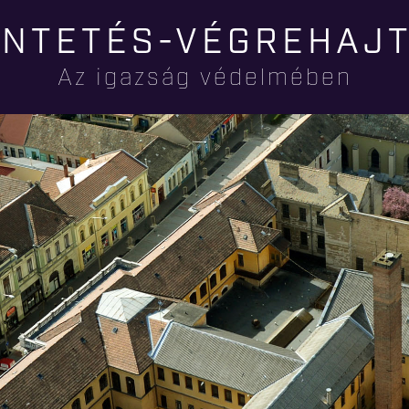
Ugrás a
NTETÉS-VÉGREHAJ
tartalomra
Az igazság védelmében