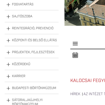
FOGVATARTÁS
SAJTÓSZOBA
REINTEGRÁCIÓ, PREVENCIÓ
KÖZPONTI ÉS BELSŐ ELLÁTÁS
P
a
n
PROJEKTEK, FEJLESZTÉSEK
e
l
n
KÖZÉRDEKŰ
y
i
t
á
KARRIER
s
KALOCSAI FEGY
a
BUDAPESTI BÖRTÖNMÚZEUM
HÍREK
AZ INTÉZET
SÁTORALJAÚJHELYI
BÖRTÖNMÚZEUM