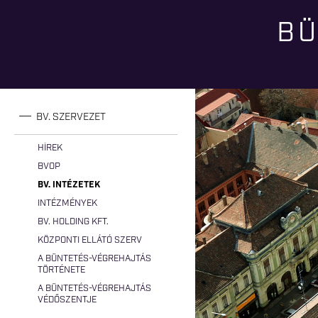
BÜ
Jelenlegi hely
BV. SZERVEZET
HÍREK
BVOP
BV. INTÉZETEK
INTÉZMÉNYEK
BV. HOLDING KFT.
KÖZPONTI ELLÁTÓ SZERV
A BÜNTETÉS-VÉGREHAJTÁS
TÖRTÉNETE
A BÜNTETÉS-VÉGREHAJTÁS
VÉDŐSZENTJE