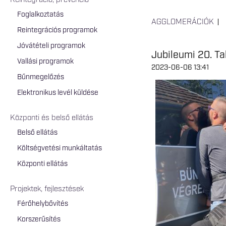
Reintegráció, prevenció
Foglalkoztatás
AGGLOMERÁCIÓK
Reintegrációs programok
Jóvátételi programok
Jubileumi 20. Ta
Vallási programok
2023-06-06 13:41
Bűnmegelőzés
Elektronikus levél küldése
Központi és belső ellátás
Belső ellátás
Költségvetési munkáltatás
Központi ellátás
Projektek, fejlesztések
Férőhelybővítés
Korszerűsítés