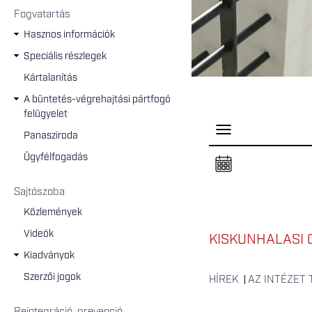
Fogvatartás
Hasznos információk
Speciális részlegek
Kártalanítás
A büntetés-végrehajtási pártfogó
felügyelet
P
Panasziroda
a
n
Ügyfélfogadás
e
l
n
Sajtószoba
y
i
Közlemények
t
á
Videók
s
KISKUNHALASI 
a
Kiadványok
Szerzői jogok
HÍREK
AZ INTÉZET