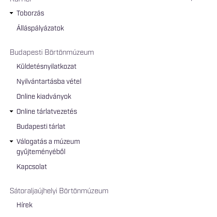
Toborzás
Álláspályázatok
Budapesti Börtönmúzeum
Küldetésnyilatkozat
Nyilvántartásba vétel
Online kiadványok
Online tárlatvezetés
Budapesti tárlat
Válogatás a múzeum
gyűjteményéből
Kapcsolat
Sátoraljaújhelyi Börtönmúzeum
Hírek