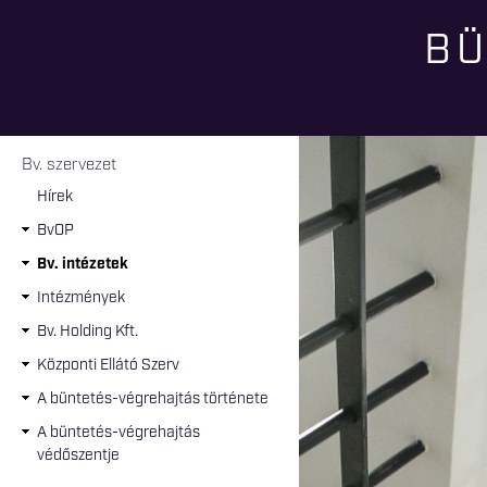
BÜ
Jelenlegi hely
Bv. szervezet
Hírek
BvOP
Bv. intézetek
Intézmények
Bv. Holding Kft.
Központi Ellátó Szerv
A büntetés-végrehajtás története
A büntetés-végrehajtás
védőszentje