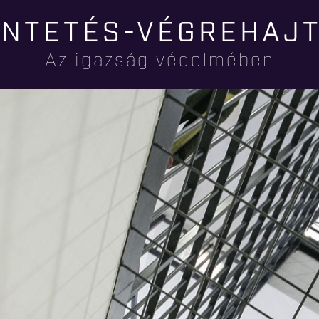
Ugrás a
NTETÉS-VÉGREHAJ
tartalomra
Az igazság védelmében