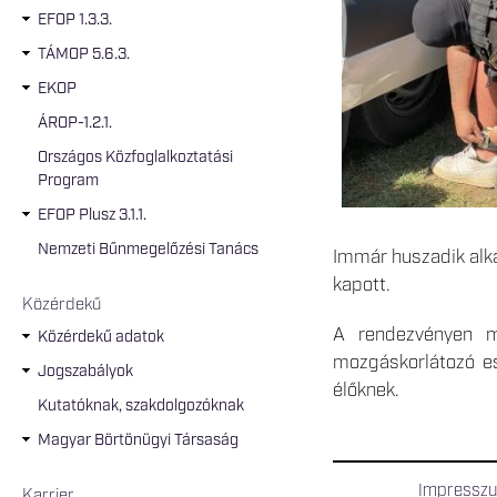
EFOP 1.3.3.
TÁMOP 5.6.3.
EKOP
ÁROP-1.2.1.
Országos Közfoglalkoztatási
Program
EFOP Plusz 3.1.1.
Nemzeti Bűnmegelőzési Tanács
Immár huszadik alka
kapott.
Közérdekű
A rendezvényen me
Közérdekű adatok
mozgáskorlátozó es
Jogszabályok
élőknek.
Kutatóknak, szakdolgozóknak
Magyar Börtönügyi Társaság
Impressz
Karrier