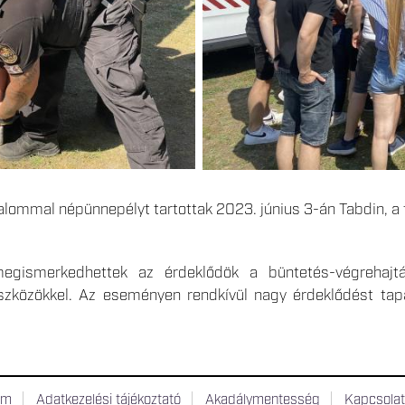
lommal népünnepélyt tartottak 2023. június 3-án Tabdin, a 
gismerkedhettek az érdeklődök a büntetés-végrehajtás 
zközökkel. Az eseményen rendkívül nagy érdeklődést tapa
um
Adatkezelési tájékoztató
Akadálymentesség
Kapcsola