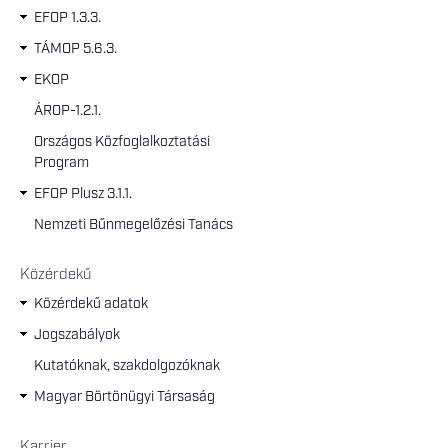
EFOP 1.3.3.
TÁMOP 5.6.3.
EKOP
ÁROP-1.2.1.
Országos Közfoglalkoztatási
Program
EFOP Plusz 3.1.1.
Nemzeti Bűnmegelőzési Tanács
Közérdekű
Közérdekű adatok
Jogszabályok
Kutatóknak, szakdolgozóknak
Magyar Börtönügyi Társaság
Karrier