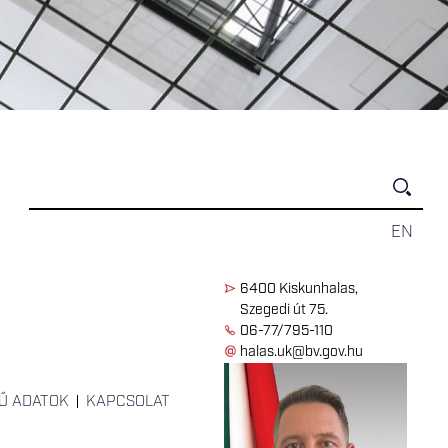
EN
6400 Kiskunhalas,
Szegedi út 75.
06-77/795-110
halas.uk@bv.gov.hu
Ű ADATOK
KAPCSOLAT