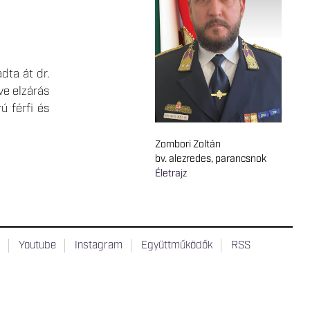
dta át dr.
ve elzárás
ú férfi és
Zombori Zoltán
bv. alezredes, parancsnok
Életrajz
t
Youtube
Instagram
Együttműködők
RSS