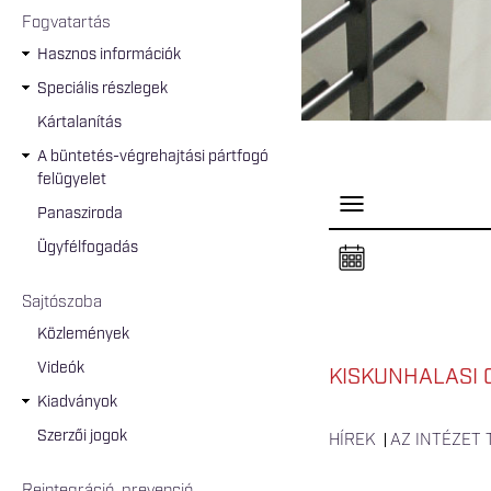
Fogvatartás
Hasznos információk
Speciális részlegek
Kártalanítás
A büntetés-végrehajtási pártfogó
felügyelet
P
Panasziroda
a
n
Ügyfélfogadás
e
l
n
Sajtószoba
y
i
Közlemények
t
á
Videók
s
KISKUNHALASI 
a
Kiadványok
Szerzői jogok
HÍREK
AZ INTÉZET