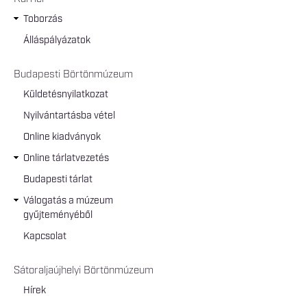
Toborzás
Álláspályázatok
Budapesti Börtönmúzeum
Küldetésnyilatkozat
Nyilvántartásba vétel
Online kiadványok
Online tárlatvezetés
Budapesti tárlat
Válogatás a múzeum
gyűjteményéből
Kapcsolat
Sátoraljaújhelyi Börtönmúzeum
Hírek