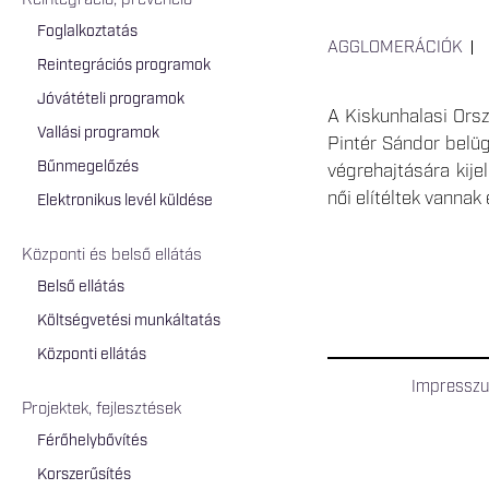
Reintegráció, prevenció
Foglalkoztatás
AGGLOMERÁCIÓK
Reintegrációs programok
Jóvátételi programok
A Kiskunhalasi Orsz
Vallási programok
Pintér Sándor belüg
Bűnmegelőzés
végrehajtására kije
női elítéltek vannak
Elektronikus levél küldése
Központi és belső ellátás
Belső ellátás
Költségvetési munkáltatás
Központi ellátás
Impressz
Projektek, fejlesztések
Férőhelybővítés
Korszerűsítés