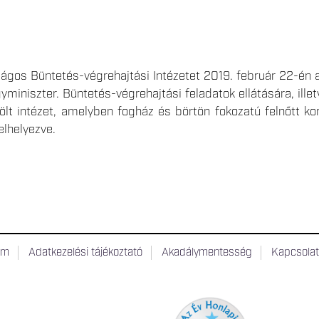
ágos Büntetés-végrehajtási Intézetet 2019. február 22-én a
yminiszter. Büntetés-végrehajtási feladatok ellátására, illet
lölt intézet, amelyben fogház és börtön fokozatú felnőtt kor
 elhelyezve.
um
Adatkezelési tájékoztató
Akadálymentesség
Kapcsola