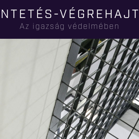
Ugrás a
NTETÉS-VÉGREHAJ
tartalomra
Az igazság védelmében