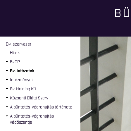
BÜ
Jelenlegi hely
Bv. szervezet
Hírek
BvOP
Bv. intézetek
Intézmények
Bv. Holding Kft.
Központi Ellátó Szerv
A büntetés-végrehajtás története
A büntetés-végrehajtás
védőszentje